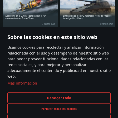
Disco Duro: 62.2 GB (Cliente Completo)
¡Descuento en el G.91 R/4 para Marcar el 70º
Eliminación de los SPG Japoneses Ho-Ri del Árbol de
Aniversario de su Primer Vuelo!
Investigación y Venta
7 agosto 2026
6 agosto 2026
Sobre las cookies en este sitio web
¡Comparte la noticia con tus amigos!
Discuss on the Forums
Usamos cookies para recolectar y analizar información
relacionada con el uso y desempeño de nuestro sitio web
para poder proveer funcionalidades relacionadas con las
redes sociales, y para mejorar y personalizar
adecuadamente el contenido y publicidad en nuestro sitio
web.
Más información
Términos y Condiciones
Ajustes de cookies
Denegar todo
Condiciones de Servicio
Atención al Cliente
Política de Privacidad
Permitir todas las cookies