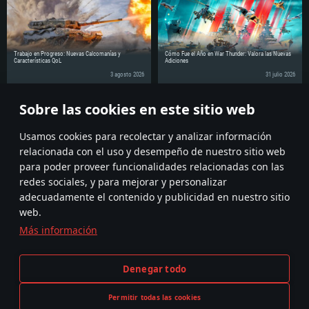
Disco Duro: 62.2 GB (Cliente Completo)
Trabajo en Progreso: Nuevas Calcomanías y
Cómo Fue el Año en War Thunder: Valora las Nuevas
Características QoL
Adiciones
3 agosto 2026
31 julio 2026
Sobre las cookies en este sitio web
¡Comparte la noticia con tus amigos!
Discuss on the Forums
Usamos cookies para recolectar y analizar información
relacionada con el uso y desempeño de nuestro sitio web
para poder proveer funcionalidades relacionadas con las
redes sociales, y para mejorar y personalizar
adecuadamente el contenido y publicidad en nuestro sitio
web.
Más información
Términos y Condiciones
Ajustes de cookies
Denegar todo
Condiciones de Servicio
Atención al Cliente
Política de Privacidad
Permitir todas las cookies