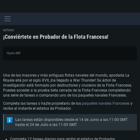
NOTICIAS
¡Conviértete en Probador de la Flota Francesa!
14 junio 2023
Una de las mayores y más antiguas flotas navales del mundo, apodada La
Royale allá por el siglo XVII, ¡ha llegado a War Thunder! Su árbol de
investigación está formado por destructores y cruceros de la Flota Francesa.
Puedes acceder a la prueba beta cerrada de la Flota Francesa completando
una serie de tareas o comprando uno de los paquetes navales Franceses.
Completa las tareas o hazte propietario de los
paquetes navales Franceses
y
recibe al instante el estatus de Probador.
Las tareas están disponibles desde el 14 de Junio a las 11:00 GMT
hasta el 24 de Julio a las 11:00 GMT.
Completa 12 tareas diarias para recibir el estatus de Probador.