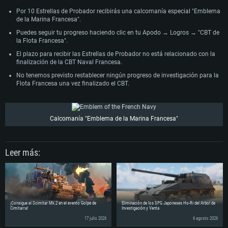
Red: Conexión a Internet de banda ancha
Disco Duro: 62.2 GB (Cliente Completo)
Por 10 Estrellas de Probador recibirás una calcomanía especial "Emblema
de la Marina Francesa".
Puedes seguir tu progreso haciendo clic en tu Apodo → Logros → "CBT de
la Flota Francesa".
El plazo para recibir las Estrellas de Probador no está relacionado con la
finalización de la CBT Naval Francesa.
No tenemos previsto restablecer ningún progreso de investigación para la
Flota Francesa una vez finalizado el CBT.
Calcomanía "Emblema de la Marina Francesa"
Leer más:
¡Consigue el Scimitar Mk.2 en el evento Golpe de
Eliminación de los SPG Japoneses Ho-Ri del Árbol de
Cimitarra!
Investigación y Venta
17 julio 2026
6 agosto 2026