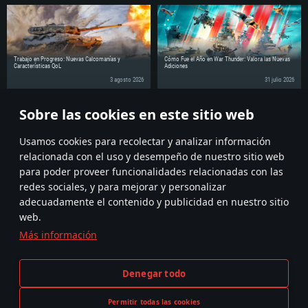
Trabajo en Progreso: Nuevas Calcomanías y
Cómo Fue el Año en War Thunder: Valora las Nuevas
Características QoL
Adiciones
3 agosto 2026
31 julio 2026
Sobre las cookies en este sitio web
¡Comparte la noticia con tus amigos!
Discuss on the Forums
Usamos cookies para recolectar y analizar información
relacionada con el uso y desempeño de nuestro sitio web
para poder proveer funcionalidades relacionadas con las
redes sociales, y para mejorar y personalizar
adecuadamente el contenido y publicidad en nuestro sitio
web.
Más información
Términos y Condiciones
Ajustes de cookies
Denegar todo
Condiciones de Servicio
Atención al Cliente
Política de Privacidad
Permitir todas las cookies