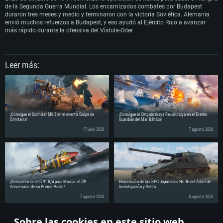
de la Segunda Guerra Mundial. Los encarnizados combates por Budapest
duraron tres meses y medio y terminaron con la victoria Soviética. Alemania
envió muchos refuerzos a Budapest, y eso ayudó al Ejército Rojo a avanzar
más rápido durante la ofensiva del Vístula-Oder.
Leer más:
¡Consigue el Scimitar Mk.2 en el evento Golpe de
¡Consigue el Oktyabrskaya Revolutsiya en el Evento
Cimitarra!
Guardián del Mar Báltico!
17 julio 2026
7 agosto 2026
¡Descuento en el G.91 R/4 para Marcar el 70º
Eliminación de los SPG Japoneses Ho-Ri del Árbol de
Aniversario de su Primer Vuelo!
Investigación y Venta
7 agosto 2026
6 agosto 2026
Sobre las cookies en este sitio web