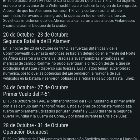
El 16 de Octubre de 1941 comenzó la Operación Defensiva Tikhvin. Su objetivo
era detener el avance de la Wehrmacht hacia el este en la región de Leningrado.
A pesar de que los Alemanes tomaron Tikhvin y cortaron así la ruta de
suministro ferroviario a Leningrado, la operación fue un éxito: las fuerzas
Soviéticas impidieron que los Alemanes alcanzaran a sus aliados Finlandeses
y completaran el bloqueo de la ciudad.
20 de Octubre - 23 de Octubre
Segunda Batalla de El Alamein
En la noche del 23 de Octubre de 1942, las fuerzas Británicas y de la
Commonwealth que hasta entonces se habían defendido en el frente del Norte
de África pasaron a la ofensiva. Gracias a sus maniobras engañosas, el
mariscal de campo Rommel no pudo averiguar la dirección desde la que se
produciría el ataque y dispersó sus fuerzas. Los Aliados tenían superioridad
numérica, por lo que las potencias del Eje perdieron la mayoría de sus
vehículos en la batalla y se vieron obligadas a retirarse de Egipto hasta Túnez.
24 de Octubre - 27 de Octubre
Primer Vuelo del P-51
El 15 de Octubre de 1940, el primer prototipo del P-51 Mustang, el primer avión
con alas de flujo laminar, tomó vuelo. Estos aviones de combate monoplaza
fueron ampliamente utilizados por Gran Bretaña y EEUU durante la Segunda
Guerra Mundial y la Guerra de Corea, y por Israel durante la Crisis de Suez.
28 de Octubre - 31 de Octubre
Operación Budapest
El 29 de Octubre de 1944 comenzó la operación Soviética para sacar a Hungría