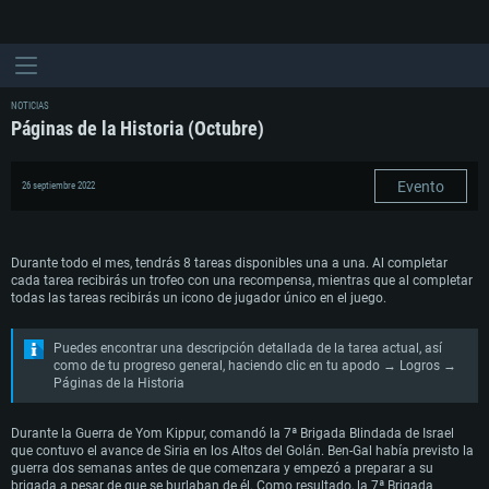
NOTICIAS
Páginas de la Historia (Octubre)
Evento
26 septiembre 2022
Durante todo el mes, tendrás 8 tareas disponibles una a una. Al completar
cada tarea recibirás un trofeo con una recompensa, mientras que al completar
todas las tareas recibirás un icono de jugador único en el juego.
Puedes encontrar una descripción detallada de la tarea actual, así
como de tu progreso general, haciendo clic en tu apodo → Logros →
Páginas de la Historia
Durante la Guerra de Yom Kippur, comandó la 7ª Brigada Blindada de Israel
que contuvo el avance de Siria en los Altos del Golán. Ben-Gal había previsto la
guerra dos semanas antes de que comenzara y empezó a preparar a su
brigada a pesar de que se burlaban de él. Como resultado, la 7ª Brigada