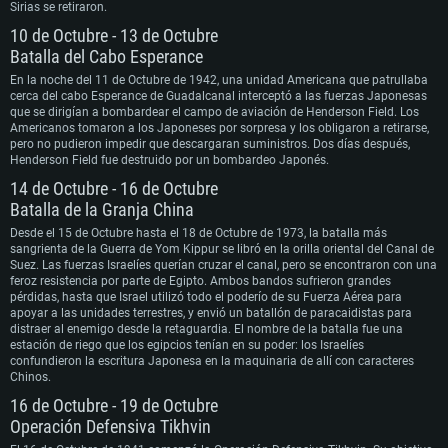
Sirias se retiraron.
Para PC
Para MAC
10 de Octubre - 13 de Octubre
Para Linux
Batalla del Cabo Esperance
En la noche del 11 de Octubre de 1942, una unidad Americana que patrullaba
Mínimo
Mínimo
Mínimo
cerca del cabo Esperance de Guadalcanal interceptó a las fuerzas Japonesas
que se dirigían a bombardear el campo de aviación de Henderson Field. Los
SO: Windows 10 (64 bits)
SO: Mac OS Big Sur 11.0 o posterior
SO: La mayoría de las distribuciones Linux modernas de 64 bits
Americanos tomaron a los Japoneses por sorpresa y los obligaron a retirarse,
Procesador: Doble núcleo 2,2 GHz
Procesador: Core i5, mínimo 2,2 GHz (Intel Xeon no es compatible)
Procesador: Doble núcleo 2.4 GHz
pero no pudieron impedir que descargaran suministros. Dos días después,
Memoria: 4 GB
Memoria: 6 GB
Memoria: 4 GB
Henderson Field fue destruido por un bombardeo Japonés.
Tarjeta de Video: Tarjeta de vídeo de nivel DirectX 11: AMD Radeon 77XX / NVIDIA
Tarjeta de Vídeo: Intel Iris Pro 5200 (Mac), o análoga de AMD/Nvidia para Mac. La
Tarjeta de Vídeo: NVIDIA 660 con los últimos controladores propios (no más de 6
GeForce GTX 660. La resolución mínima admitida para el juego es 720p.
resolución mínima admitida para el juego es 720p con soporte Metal.
meses) / AMD similar con los últimos controladores propios (no más de 6 meses; la
14 de Octubre - 16 de Octubre
Red: Conexión a Internet de banda ancha
Red: Conexión a Internet de banda ancha
resolución mínima admitida para el juego es 720p) con soporte Vulkan.
Batalla de la Granja China
Disco Duro: 23.1 GB (Cliente Mínimo)
Disco Duro: 22.1 GB (Cliente Mínimo)
Red: Conexión a Internet de banda ancha
Recomendado
Recomendado
Disco Duro: 22.1 GB (Cliente Mínimo)
Desde el 15 de Octubre hasta el 18 de Octubre de 1973, la batalla más
Recomendado
sangrienta de la Guerra de Yom Kippur se libró en la orilla oriental del Canal de
SO: Windows 10/11 (64 bits)
SO: Mac OS Big Sur 11.0 o posterior
Suez. Las fuerzas Israelíes querían cruzar el canal, pero se encontraron con una
Procesador: Intel Core i5 o Ryzen 5 3600 y superior
Procesador: Core i7 (Intel Xeon no es compatible)
SO: Ubuntu 20.04 64 bits
feroz resistencia por parte de Egipto. Ambos bandos sufrieron grandes
Memoria: 16 GB y superior
Memoria: 8 GB
Procesador: Intel Core i7
pérdidas, hasta que Israel utilizó todo el poderío de su Fuerza Aérea para
Tarjeta de Video: Tarjeta de vídeo de nivel DirectX 11 o superior y controladores:
Tarjeta de Vídeo: Radeon Vega II o superior compatible con Metal.
Memoria: 16 GB
apoyar a las unidades terrestres, y envió un batallón de paracaidistas para
Nvidia GeForce 1060 y superior, Radeon RX 570 y superior
Red: Conexión a Internet de banda ancha
Tarjeta de Vídeo: NVIDIA 1060 con los últimos controladores propietarios (no más
distraer al enemigo desde la retaguardia. El nombre de la batalla fue una
Red: Conexión a Internet de banda ancha
Disco Duro: 62.2 GB (Cliente Completo)
de 6 meses) / AMD similar (Radeon RX 570) con los últimos controladores
estación de riego que los egipcios tenían en su poder: los Israelíes
Disco Duro: 75.9 GB (Cliente Completo)
propietarios (no más de 6 meses) con soporte Vulkan.
confundieron la escritura Japonesa en la maquinaria de allí con caracteres
Red: Conexión a Internet de banda ancha
Chinos.
Disco Duro: 62.2 GB (Cliente Completo)
16 de Octubre - 19 de Octubre
Operación Defensiva Tikhvin