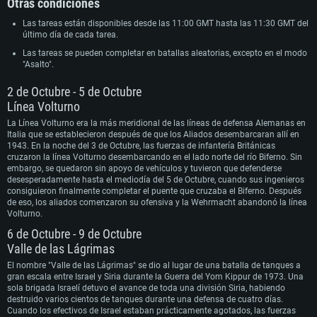
Otras condiciones
Las tareas están disponibles desde las 11:00 GMT hasta las 11:30 GMT del
último día de cada tarea.
Las tareas se pueden completar en batallas aleatorias, excepto en el modo
"Asalto".
2 de Octubre - 5 de Octubre
Línea Volturno
La Línea Volturno era la más meridional de las líneas de defensa Alemanas en
Italia que se establecieron después de que los Aliados desembarcaran allí en
1943. En la noche del 3 de Octubre, las fuerzas de infantería Británicas
cruzaron la línea Volturno desembarcando en el lado norte del río Biferno. Sin
embargo, se quedaron sin apoyo de vehículos y tuvieron que defenderse
desesperadamente hasta el mediodía del 5 de Octubre, cuando sus ingenieros
consiguieron finalmente completar el puente que cruzaba el Biferno. Después
de eso, los aliados comenzaron su ofensiva y la Wehrmacht abandonó la línea
Volturno.
6 de Octubre - 9 de Octubre
Valle de las Lágrimas
El nombre "Valle de las Lágrimas" se dio al lugar de una batalla de tanques a
gran escala entre Israel y Siria durante la Guerra del Yom Kippur de 1973. Una
sola brigada Israelí detuvo el avance de toda una división Siria, habiendo
REQUISITOS DE SISTEMA
destruido varios cientos de tanques durante una defensa de cuatro días.
Cuando los efectivos de Israel estaban prácticamente agotados, las fuerzas