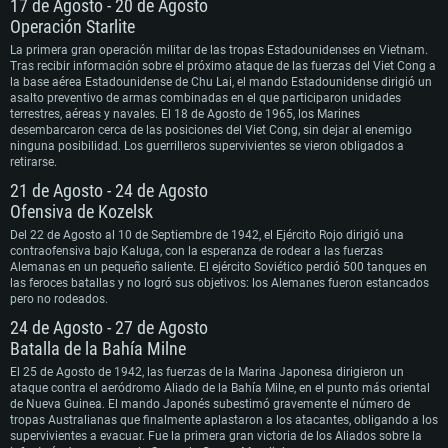
17 de Agosto - 20 de Agosto
Operación Starlite
La primera gran operación militar de las tropas Estadounidenses en Vietnam.
Tras recibir información sobre el próximo ataque de las fuerzas del Viet Cong a
la base aérea Estadounidense de Chu Lai, el mando Estadounidense dirigió un
asalto preventivo de armas combinadas en el que participaron unidades
terrestres, aéreas y navales. El 18 de Agosto de 1965, los Marines
desembarcaron cerca de las posiciones del Viet Cong, sin dejar al enemigo
ninguna posibilidad. Los guerrilleros supervivientes se vieron obligados a
retirarse.
21 de Agosto - 24 de Agosto
Ofensiva de Kozelsk
Del 22 de Agosto al 10 de Septiembre de 1942, el Ejército Rojo dirigió una
contraofensiva bajo Kaluga, con la esperanza de rodear a las fuerzas
Alemanas en un pequeño saliente. El ejército Soviético perdió 500 tanques en
las feroces batallas y no logró sus objetivos: los Alemanes fueron estancados
pero no rodeados.
24 de Agosto - 27 de Agosto
Batalla de la Bahía Milne
El 25 de Agosto de 1942, las fuerzas de la Marina Japonesa dirigieron un
ataque contra el aeródromo Aliado de la Bahía Milne, en el punto más oriental
de Nueva Guinea. El mando Japonés subestimó gravemente el número de
tropas Australianas que finalmente aplastaron a los atacantes, obligando a los
supervivientes a evacuar. Fue la primera gran victoria de los Aliados sobre la