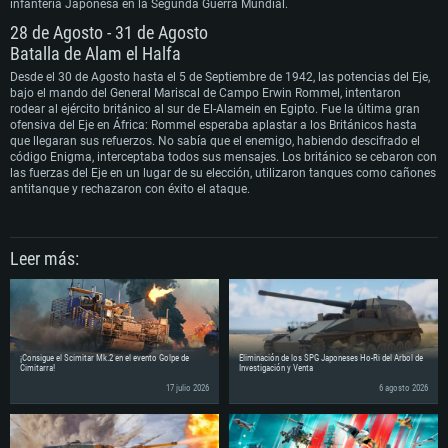
infantería Japonesa en la Segunda Guerra Mundial.
28 de Agosto - 31 de Agosto
Batalla de Alam el Halfa
Desde el 30 de Agosto hasta el 5 de Septiembre de 1942, las potencias del Eje,
bajo el mando del General Mariscal de Campo Erwin Rommel, intentaron
rodear al ejército británico al sur de El-Alamein en Egipto. Fue la última gran
ofensiva del Eje en África: Rommel esperaba aplastar a los Británicos hasta
que llegaran sus refuerzos. No sabía que el enemigo, habiendo descifrado el
código Enigma, interceptaba todos sus mensajes. Los británico se cebaron con
las fuerzas del Eje en un lugar de su elección, utilizaron tanques como cañones
antitanque y rechazaron con éxito el ataque.
Leer más:
¡Consigue el Scimitar Mk.2 en el evento Golpe de
Eliminación de los SPG Japoneses Ho-Ri del Árbol de
Cimitarra!
Investigación y Venta
17 julio 2026
6 agosto 2026