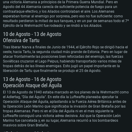
una victoria Alemana a principios de la Primera Guerra Mundial. Pero en
Agosto del 44 Alemania carecía de suficiente potencia de fuego para un
REQUISITOS DE SISTEMA
contraataque efectivo, y los Aliados controlaban el aire. Los Alemanes
esperaban tomar al enemigo por sorpresa, pero eso no fue suficiente: como
resultado perdieron la mitad de sus tanques, y en un par de semanas todo el 7º
Para PC
Para MAC
Ejército de la Wehrmacht fue rodeado y se rindió a los Aliados.
10 de Agosto - 13 de Agosto
Para Linux
Ofensiva de Tartu
Mínimo
Mínimo
Mínimo
Tras liberar Narva a finales de Junio de 1944, el Ejército Rojo se dirigió hacia el
oeste, hacia Tartu, la segunda ciudad más grande de Estonia. Pero en lugar de
SO: Windows 10 (64 bits)
SO: Mac OS Big Sur 11.0 o posterior
SO: La mayoría de las distribuciones Linux modernas de 64 bits
atacar frontalmente las posiciones bien reforzadas del enemigo, las fuerzas
Procesador: Doble núcleo 2,2 GHz
Procesador: Core i5, mínimo 2,2 GHz (Intel Xeon no es compatible)
Procesador: Doble núcleo 2.4 GHz
Soviéticas cruzaron el Lago Peipus, habiendo transportado varios miles de
Memoria: 4 GB
Memoria: 6 GB
Memoria: 4 GB
tropas detrás de las líneas enemigas. Esto jugó un papel importante en la
Tarjeta de Video: Tarjeta de vídeo de nivel DirectX 11: AMD Radeon 77XX / NVIDIA
Tarjeta de Vídeo: Intel Iris Pro 5200 (Mac), o análoga de AMD/Nvidia para Mac. La
Tarjeta de Vídeo: NVIDIA 660 con los últimos controladores propios (no más de 6
liberación de Tartu que finalmente se produjo el 25 de Agosto.
GeForce GTX 660. La resolución mínima admitida para el juego es 720p.
resolución mínima admitida para el juego es 720p con soporte Metal.
meses) / AMD similar con los últimos controladores propios (no más de 6 meses; la
Red: Conexión a Internet de banda ancha
Red: Conexión a Internet de banda ancha
resolución mínima admitida para el juego es 720p) con soporte Vulkan.
13 de Agosto - 16 de Agosto
Disco Duro: 23.1 GB (Cliente Mínimo)
Disco Duro: 22.1 GB (Cliente Mínimo)
Red: Conexión a Internet de banda ancha
Operación Ataque del Águila
Recomendado
Recomendado
Disco Duro: 22.1 GB (Cliente Mínimo)
Recomendado
El 13 de Agosto de 1940 estaba marcado en los planes de la Wehrmacht como
SO: Windows 10/11 (64 bits)
SO: Mac OS Big Sur 11.0 o posterior
el Adlertag, "Día del Águila". En este día la Luftwaffe planeaba ejecutar la
Procesador: Intel Core i5 o Ryzen 5 3600 y superior
Procesador: Core i7 (Intel Xeon no es compatible)
SO: Ubuntu 20.04 64 bits
Operación Ataque del Águila, aplastando a la Fuerza Aérea Británica antes de
Memoria: 16 GB y superior
Memoria: 8 GB
Procesador: Intel Core i7
la Operación León Marino que significaba la invasión de Gran Bretaña por las
Tarjeta de Video: Tarjeta de vídeo de nivel DirectX 11 o superior y controladores:
Tarjeta de Vídeo: Radeon Vega II o superior compatible con Metal.
Memoria: 16 GB
tropas Alemanas. Pero ni en el Día del Águila ni en el mes siguiente la
Nvidia GeForce 1060 y superior, Radeon RX 570 y superior
Red: Conexión a Internet de banda ancha
Tarjeta de Vídeo: NVIDIA 1060 con los últimos controladores propietarios (no más
Luftwaffe consiguió una victoria aérea decisiva. Así que la Operación León
Red: Conexión a Internet de banda ancha
Disco Duro: 62.2 GB (Cliente Completo)
de 6 meses) / AMD similar (Radeon RX 570) con los últimos controladores
Marino fue cancelada y, en su lugar, Alemania recurrió a los bombardeos
Disco Duro: 75.9 GB (Cliente Completo)
propietarios (no más de 6 meses) con soporte Vulkan.
masivos sobre Gran Bretaña.
Red: Conexión a Internet de banda ancha
Disco Duro: 62.2 GB (Cliente Completo)