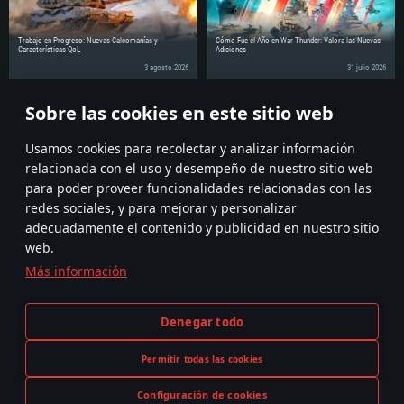
Trabajo en Progreso: Nuevas Calcomanías y
Cómo Fue el Año en War Thunder: Valora las Nuevas
Características QoL
Adiciones
3 agosto 2026
31 julio 2026
Sobre las cookies en este sitio web
¡Comparte la noticia con tus amigos!
Discuss on the Forums
Usamos cookies para recolectar y analizar información
relacionada con el uso y desempeño de nuestro sitio web
para poder proveer funcionalidades relacionadas con las
redes sociales, y para mejorar y personalizar
adecuadamente el contenido y publicidad en nuestro sitio
web.
Más información
Términos y Condiciones
Ajustes de cookies
Denegar todo
Condiciones de Servicio
Atención al Cliente
Política de Privacidad
Permitir todas las cookies
Configuración de cookies