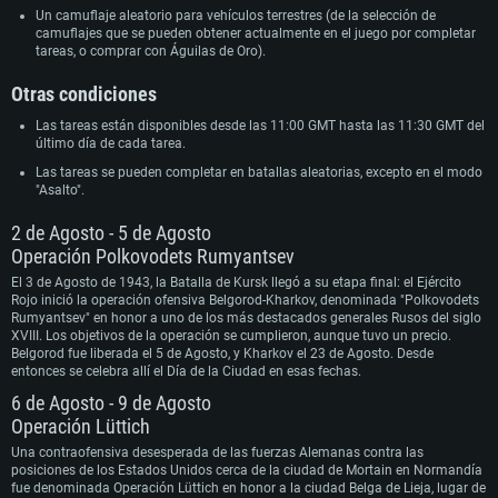
Un camuflaje aleatorio para vehículos terrestres (de la selección de
camuflajes que se pueden obtener actualmente en el juego por completar
tareas, o comprar con Águilas de Oro).
Otras condiciones
Las tareas están disponibles desde las 11:00 GMT hasta las 11:30 GMT del
último día de cada tarea.
Las tareas se pueden completar en batallas aleatorias, excepto en el modo
"Asalto".
2 de Agosto - 5 de Agosto
Operación Polkovodets Rumyantsev
El 3 de Agosto de 1943, la Batalla de Kursk llegó a su etapa final: el Ejército
Rojo inició la operación ofensiva Belgorod-Kharkov, denominada "Polkovodets
Rumyantsev" en honor a uno de los más destacados generales Rusos del siglo
XVIII. Los objetivos de la operación se cumplieron, aunque tuvo un precio.
Belgorod fue liberada el 5 de Agosto, y Kharkov el 23 de Agosto. Desde
entonces se celebra allí el Día de la Ciudad en esas fechas.
6 de Agosto - 9 de Agosto
Operación Lüttich
Una contraofensiva desesperada de las fuerzas Alemanas contra las
posiciones de los Estados Unidos cerca de la ciudad de Mortain en Normandía
fue denominada Operación Lüttich en honor a la ciudad Belga de Lieja, lugar de