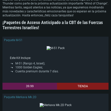
Memoria: 16 GB y superior
Memoria: 8 GB
Procesador: Intel Core i7
Thunder como parte de la próxima actualización importante "Wind of Change".
Tarjeta de Video: Tarjeta de vídeo de nivel DirectX 11 o superior y controladores:
Tarjeta de Vídeo: Radeon Vega II o superior compatible con Metal.
Memoria: 16 GB
Mientras tanto, seguid atentos a las noticias, ya que seguiremos mostrando
Nvidia GeForce 1060 y superior, Radeon RX 570 y superior
Red: Conexión a Internet de banda ancha
Tarjeta de Vídeo: NVIDIA 1060 con los últimos controladores propietarios (no más
más novedades y características emocionantes que os esperan en la próxima
Red: Conexión a Internet de banda ancha
Disco Duro: 62.2 GB (Cliente Completo)
de 6 meses) / AMD similar (Radeon RX 570) con los últimos controladores
actualización. Hasta entonces, ¡feliz caza tanquistas!
Disco Duro: 75.9 GB (Cliente Completo)
propietarios (no más de 6 meses) con soporte Vulkan.
Red: Conexión a Internet de banda ancha
¡Paquetes de Acceso Anticipado a la CBT de las Fuerzas
Disco Duro: 62.2 GB (Cliente Completo)
Terrestres Israelíes!
Paquete M-51
Este Kit Incluye:
M-51 (Rango 4, Israel);
1000 Golden Eagles;
Cuenta premium durante 7 días.
39.99
TIENDA
Paquete Merkava Mk.2D