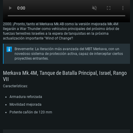
El Merkava Mk.4B es la última y más avanzada variante del famoso tanque de
batalla principal Israelí, que entró en producción a principios de la década de
2000. ¡Pronto, tanto el Merkava Mk.4B como la versión mejorada Mk.4M
llegarán a War Thunder como vehículos principales del próximo árbol de
fuerzas terrestres Israelíes a la espera de tanquistas en la próxima
actualización importante "Wind of Change''!
Brevemente: La iteración más avanzada del MBT Merkava, con un
novedoso sistema de protección activa, capaz de interceptar ciertos
proyectiles entrantes.
Merkava Mk.4M, Tanque de Batalla Principal, Israel, Rango
VII
Características:
Armadura reforzada
Movilidad mejorada
Potente cañón de 120 mm