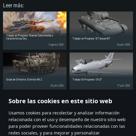
Leer más:
Trabajo en Progreso: Nuevas Calcomanías y
Características QoL
Trabajo en Progreso: El Tanque M7
3 agosto 2026
24 julio 2026
Golpe de Cimitarra: Scimitar Mk.2
Trabajo En Progreso: CA-27
23 julio 2026
17 julio 2026
Sobre las cookies en este sitio web
¡Comparte la noticia con tus amigos!
Discuss on the Forums
Usamos cookies para recolectar y analizar información
relacionada con el uso y desempeño de nuestro sitio web
para poder proveer funcionalidades relacionadas con las
redes sociales, y para mejorar y personalizar