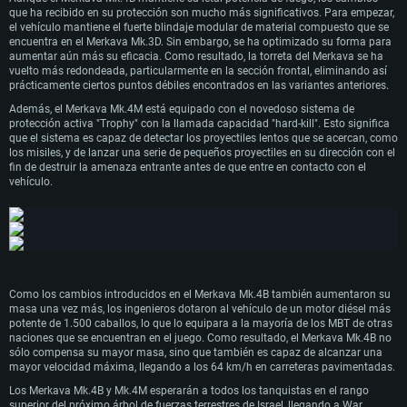
que ha recibido en su protección son mucho más significativos. Para empezar,
el vehículo mantiene el fuerte blindaje modular de material compuesto que se
encuentra en el Merkava Mk.3D. Sin embargo, se ha optimizado su forma para
aumentar aún más su eficacia. Como resultado, la torreta del Merkava se ha
vuelto más redondeada, particularmente en la sección frontal, eliminando así
prácticamente ciertos puntos débiles encontrados en las variantes anteriores.
Además, el Merkava Mk.4M está equipado con el novedoso sistema de
protección activa "Trophy" con la llamada capacidad "hard-kill". Esto significa
REQUISITOS DE SISTEMA
que el sistema es capaz de detectar los proyectiles lentos que se acercan, como
los misiles, y de lanzar una serie de pequeños proyectiles en su dirección con el
fin de destruir la amenaza entrante antes de que entre en contacto con el
Para PC
Para MAC
vehículo.
Para Linux
Mínimo
Mínimo
Mínimo
SO: Windows 10 (64 bits)
SO: Mac OS Big Sur 11.0 o posterior
SO: La mayoría de las distribuciones Linux modernas de 64 bits
Procesador: Doble núcleo 2,2 GHz
Procesador: Core i5, mínimo 2,2 GHz (Intel Xeon no es compatible)
Procesador: Doble núcleo 2.4 GHz
Memoria: 4 GB
Memoria: 6 GB
Memoria: 4 GB
Como los cambios introducidos en el Merkava Mk.4B también aumentaron su
Tarjeta de Video: Tarjeta de vídeo de nivel DirectX 11: AMD Radeon 77XX / NVIDIA
Tarjeta de Vídeo: Intel Iris Pro 5200 (Mac), o análoga de AMD/Nvidia para Mac. La
Tarjeta de Vídeo: NVIDIA 660 con los últimos controladores propios (no más de 6
masa una vez más, los ingenieros dotaron al vehículo de un motor diésel más
GeForce GTX 660. La resolución mínima admitida para el juego es 720p.
resolución mínima admitida para el juego es 720p con soporte Metal.
meses) / AMD similar con los últimos controladores propios (no más de 6 meses; la
potente de 1.500 caballos, lo que lo equipara a la mayoría de los MBT de otras
Red: Conexión a Internet de banda ancha
Red: Conexión a Internet de banda ancha
resolución mínima admitida para el juego es 720p) con soporte Vulkan.
naciones que se encuentran en el juego. Como resultado, el Merkava Mk.4B no
Disco Duro: 23.1 GB (Cliente Mínimo)
Disco Duro: 22.1 GB (Cliente Mínimo)
Red: Conexión a Internet de banda ancha
sólo compensa su mayor masa, sino que también es capaz de alcanzar una
Recomendado
Recomendado
Disco Duro: 22.1 GB (Cliente Mínimo)
mayor velocidad máxima, llegando a los 64 km/h en carreteras pavimentadas.
Recomendado
SO: Windows 10/11 (64 bits)
SO: Mac OS Big Sur 11.0 o posterior
Los Merkava Mk.4B y Mk.4M esperarán a todos los tanquistas en el rango
Procesador: Intel Core i5 o Ryzen 5 3600 y superior
Procesador: Core i7 (Intel Xeon no es compatible)
SO: Ubuntu 20.04 64 bits
superior del próximo árbol de fuerzas terrestres de Israel, llegando a War