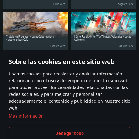
Disco Duro: 75.9 GB (Cliente Completo)
propietarios (no más de 6 meses) con soporte Vulkan.
17 julio 2026
6 agosto 2026
Red: Conexión a Internet de banda ancha
Disco Duro: 62.2 GB (Cliente Completo)
Trabajo en Progreso: Nuevas Calcomanías y
Cómo Fue el Año en War Thunder: Valora las Nuevas
Características QoL
Adiciones
3 agosto 2026
31 julio 2026
Sobre las cookies en este sitio web
¡Comparte la noticia con tus amigos!
Discuss on the Forums
Usamos cookies para recolectar y analizar información
relacionada con el uso y desempeño de nuestro sitio web
para poder proveer funcionalidades relacionadas con las
redes sociales, y para mejorar y personalizar
adecuadamente el contenido y publicidad en nuestro sitio
web.
Más información
Términos y Condiciones
Ajustes de cookies
Denegar todo
Condiciones de Servicio
Atención al Cliente