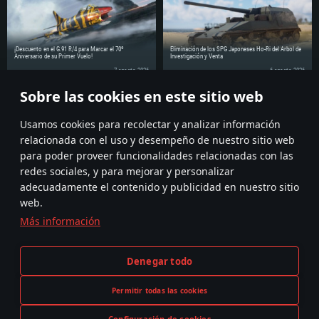
¡Descuento en el G.91 R/4 para Marcar el 70º
Eliminación de los SPG Japoneses Ho-Ri del Árbol de
Aniversario de su Primer Vuelo!
Investigación y Venta
7 agosto 2026
6 agosto 2026
Sobre las cookies en este sitio web
¡Comparte la noticia con tus amigos!
Usamos cookies para recolectar y analizar información
relacionada con el uso y desempeño de nuestro sitio web
para poder proveer funcionalidades relacionadas con las
redes sociales, y para mejorar y personalizar
adecuadamente el contenido y publicidad en nuestro sitio
web.
Más información
Términos y Condiciones
Ajustes de cookies
Denegar todo
Condiciones de Servicio
Atención al Cliente
Política de Privacidad
Permitir todas las cookies
Configuración de cookies