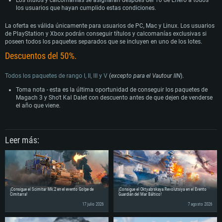
Los títulos y calcomanías se asignarán después del 10 de Enero a todos
los usuarios que hayan cumplido estas condiciones.
La oferta es válida únicamente para usuarios de PC, Mac y Linux. Los usuarios
de PlayStation y Xbox podrán conseguir títulos y calcomanías exclusivas si
poseen todos los paquetes separados que se incluyen en uno de los lotes.
Descuentos del 50%.
Todos los paquetes de rango I, II, III y V
(
excepto para el Vautour IIN
).
Toma nota - esta es la última oportunidad de conseguir los paquetes de
Magach 3 y Sho't Kal Dalet con descuento antes de que dejen de venderse
el año que viene.
Leer más:
¡Consigue el Scimitar Mk.2 en el evento Golpe de
¡Consigue el Oktyabrskaya Revolutsiya en el Evento
Cimitarra!
Guardián del Mar Báltico!
17 julio 2026
7 agosto 2026