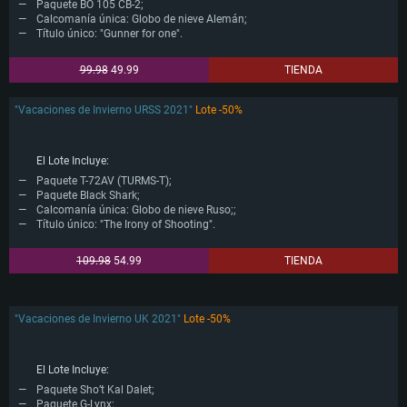
Paquete BO 105 CB-2;
Calcomanía única: Globo de nieve Alemán;
Título único: "Gunner for one".
99.98
49.99
TIENDA
"Vacaciones de Invierno URSS 2021"
Lote -50%
El Lote Incluye:
Paquete T-72AV (TURMS-T);
Paquete Black Shark;
Calcomanía única: Globo de nieve Ruso;;
Título único: "The Irony of Shooting".
109.98
54.99
TIENDA
"Vacaciones de Invierno UK 2021"
Lote -50%
El Lote Incluye:
Paquete Sho’t Kal Dalet;
Paquete G-Lynx;