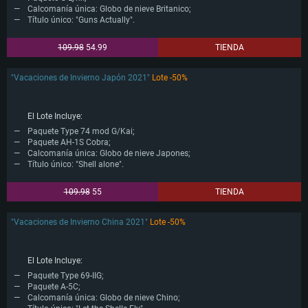
Calcomanía única: Globo de nieve Britanico;
Título único: "Guns Actually".
109.98
54.99
TIENDA
"Vacaciones de Invierno Japón 2021"
Lote -50%
El Lote Incluye:
Paquete Type 74 mod G/Kai;
Paquete AH-1S Cobra;
Calcomanía única: Globo de nieve Japones;
Título único: "Shell alone".
REQUISITOS DE SISTEMA
109.98
55
TIENDA
Para PC
Para MAC
"Vacaciones de Invierno China 2021"
Lote -50%
Para Linux
Mínimo
Mínimo
Mínimo
El Lote Incluye:
Paquete Type 69-IIG;
SO: Windows 10 (64 bits)
SO: Mac OS Big Sur 11.0 o posterior
SO: La mayoría de las distribuciones Linux modernas de 64 bits
Paquete A-5C;
Procesador: Doble núcleo 2,2 GHz
Procesador: Core i5, mínimo 2,2 GHz (Intel Xeon no es compatible)
Procesador: Doble núcleo 2.4 GHz
Calcomanía única: Globo de nieve Chino;
Memoria: 4 GB
Memoria: 6 GB
Memoria: 4 GB