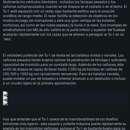
fácilmente los vehículos blindados - incluidos los tanques pesados y los
Recomendado
Recomendado
Disco Duro: 22.1 GB (Cliente Mínimo)
originales - se instalaron dos cañones NS-45 de 45 mm en la parte delantera de
cañones autopropulsados, cuando se les dispara en el costado o en el techo. El
Recomendado
la bahía de bombas, apoyados por 2 cañones de 23 mm en las alas. El
Tu-1 está equipado con un radar, algo bastante exótico para la aviación
armamento defensivo del avión estaba representado por dos ametralladoras
SO: Windows 10/11 (64 bits)
SO: Mac OS Big Sur 11.0 o posterior
soviética de rango medio. El radar facilita la detección de objetivos en los
UBT de 12,7 mm. Después de los experimentos con la planta de energía, la
Procesador: Intel Core i5 o Ryzen 5 3600 y superior
Procesador: Core i7 (Intel Xeon no es compatible)
SO: Ubuntu 20.04 64 bits
modos de juego sin marcadores y será una gran ventaja en las batallas
Memoria: 16 GB y superior
Memoria: 8 GB
Procesador: Intel Core i7
elección recayó en los motores M-43V con una hélice de cuatro palas. El
nocturnas, así como en las nubes espesas, la lluvia o la nieve. Dos montajes de
Tarjeta de Video: Tarjeta de vídeo de nivel DirectX 11 o superior y controladores:
Tarjeta de Vídeo: Radeon Vega II o superior compatible con Metal.
Memoria: 16 GB
prototipo terminado no realizó su vuelo inaugural hasta la primavera de 1947.
ametralladora con MG de alto calibre en la parte inferior y superior del fuselaje
Nvidia GeForce 1060 y superior, Radeon RX 570 y superior
Red: Conexión a Internet de banda ancha
Tarjeta de Vídeo: NVIDIA 1060 con los últimos controladores propietarios (no más
A pesar de los buenos resultados de las pruebas, el proyecto del caza pesado
acabarán rápidamente con los cazas que se atrevan a perseguir al Tu-1 en su
Red: Conexión a Internet de banda ancha
Disco Duro: 62.2 GB (Cliente Completo)
de 6 meses) / AMD similar (Radeon RX 570) con los últimos controladores
Tupolev no continuó. Se acercaba la era de los aviones a reacción.
"seis".
Disco Duro: 75.9 GB (Cliente Completo)
propietarios (no más de 6 meses) con soporte Vulkan.
Red: Conexión a Internet de banda ancha
Disco Duro: 62.2 GB (Cliente Completo)
El verdadero potencial del Tu-1 se revela en las batallas mixtas y navales. Los
cañones pesados tienen buenos valores de penetración de blindaje y suficiente
capacidad de munición para un combate largo. Además de los cañones, este
avión de ataque es capaz de llevar hasta 3.000 kg de bombas en calibres de
250, 500 y 1000 kg con lanzamiento secuencial. Para las batallas navales,
puede instalar un par de torpedos e intentar alcanzar a un destructor o incluso
a un crucero ligero en la primera aproximación.
Hay que entender que el Tu-1 carece de la maniobrabilidad de los diseños
bimotores más ligeros - esta pesada y potente máquina pierde rápidamente su
energía en las maniobras verticales, aunque el Tu-1 es bastante bueno para su