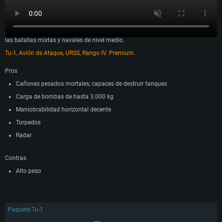
Un nuevo avión de ataque premium en la alineación Soviética, con cañones
devastadores y una pesada carga de bombas. El complemento perfecto para
las batallas mixtas y navales de nivel medio.
Tu-1, Avión de Ataque, URSS, Rango IV. Premium.
Pros
Cañones pesados mortales, capaces de destruir tanques
Carga de bombas de hasta 3.000 kg
Maniobrabilidad horizontal decente
Torpedos
Radar
Contras
Alto peso
Paquete Tu-1