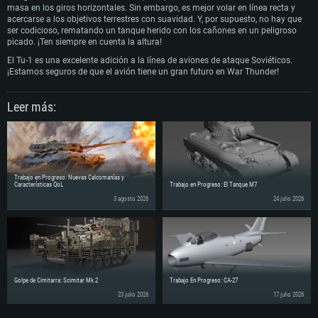
masa en los giros horizontales. Sin embargo, es mejor volar en línea recta y
acercarse a los objetivos terrestres con suavidad. Y, por supuesto, no hay que
ser codicioso, rematando un tanque herido con los cañones en un peligroso
picado. ¡Ten siempre en cuenta la altura!
El Tu-1 es una excelente adición a la línea de aviones de ataque Soviéticos.
¡Estamos seguros de que el avión tiene un gran futuro en War Thunder!
Leer más:
Trabajo en Progreso: Nuevas Calcomanías y
Características QoL
Trabajo en Progreso: El Tanque M7
3 agosto 2026
24 julio 2026
Golpe de Cimitarra: Scimitar Mk.2
Trabajo En Progreso: CA-27
23 julio 2026
17 julio 2026