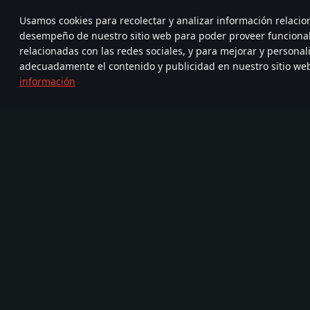
Usamos cookies para recolectar y analizar información relacio
desempeño de nuestro sitio web para poder proveer funciona
relacionadas con las redes sociales, y para mejorar y personal
adecuadamente el contenido y publicidad en nuestro sitio we
información
Únete a
FA
TELEGRAM
nosotros
720
Nueva Comunidad
Más de 95,000,000
com
de jugadores
Juego
Medios
Acerca del juego
Asociación
Noticias
Vídeos
Devblog
Capturas de pantalla
Vehículos Militares
Fondos de escritorio