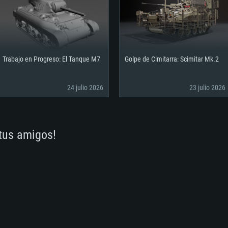
ancha
etal.
es propios (no más
Red: Conexión a Int
Disco Duro: 62.2 GB
propietarios (no má
o)
ancha
dmitida para el
Disco Duro: 75.9 GB
Red: Conexión a Int
o)
Disco Duro: 62.2 GB
ancha
Trabajo en Progreso: El Tanque M7
Golpe de Cimitarra: Scimitar Mk.2
o)
24 julio 2026
23 julio 2026
 tus amigos!