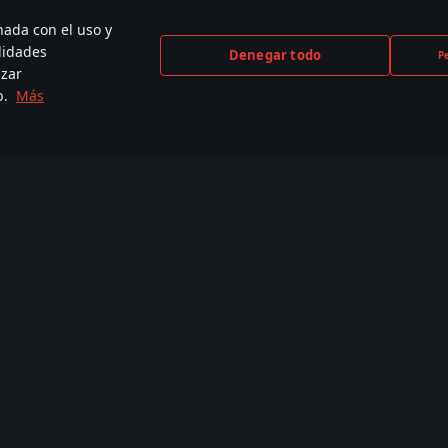
nada con el uso y
lidades
Denegar todo
P
izar
b.
Más
CEBOOK
INSTAGRAM
X
YOU
,000+ en la
440,000+ en la
230,000+ en la
2,650
unidad
comunidad
comunidad
comu
Tutoriales
Taller
Comu
War Thunder CDK
Communiti
Camuflajes
Imágenes
Misiones
Videos
Locations
Foro