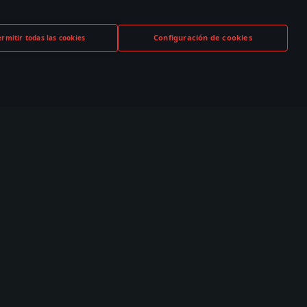
Configuración de cookies
ermitir todas las cookies
TUBE
TWITCH
DISCORD
,000+ en la
530,000+ en la
140,000+ en la
nidad
comunidad
comunidad
nidad
Esports
es
TSS
Clasificación de escuadrones
Escuadrones
WTCS Clasificación