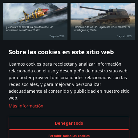
Red: Conexión a Internet de banda ancha
Disco Duro: 62.2 GB (Cliente Completo)
¡Descuento en el G.91 R/4 para Marcar el 70º
Eliminación de los SPG Japoneses Ho-Ri del Árbol de
Aniversario de su Primer Vuelo!
Investigación y Venta
7 agosto 2026
6 agosto 2026
Sobre las cookies en este sitio web
¡Comparte la noticia con tus amigos!
Discuss on the Forums
Usamos cookies para recolectar y analizar información
relacionada con el uso y desempeño de nuestro sitio web
para poder proveer funcionalidades relacionadas con las
redes sociales, y para mejorar y personalizar
adecuadamente el contenido y publicidad en nuestro sitio
web.
Más información
Términos y Condiciones
Ajustes de cookies
Denegar todo
Condiciones de Servicio
Atención al Cliente
Política de Privacidad
Permitir todas las cookies