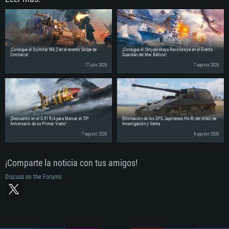
¡Consigue el Scimitar Mk.2 en el evento Golpe de
¡Consigue el Oktyabrskaya Revolutsiya en el Evento
Cimitarra!
Guardián del Mar Báltico!
17 julio 2026
7 agosto 2026
¡Descuento en el G.91 R/4 para Marcar el 70º
Eliminación de los SPG Japoneses Ho-Ri del Árbol de
Aniversario de su Primer Vuelo!
Investigación y Venta
7 agosto 2026
6 agosto 2026
¡Comparte la noticia con tus amigos!
Discuss on the Forums