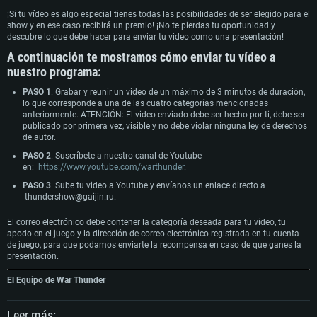
¡Si tu vídeo es algo especial tienes todas las posibilidades de ser elegido para el
show y en ese caso recibirá un premio! ¡No te pierdas tu oportunidad y
descubre lo que debe hacer para enviar tu video como una presentación!
A continuación te mostramos cómo enviar tu vídeo a
nuestro programa:
PASO 1
. Grabar y reunir un video de un máximo de 3 minutos de duración,
lo que corresponde a una de las cuatro categorías mencionadas
anteriormente. ATENCIÓN: El video enviado debe ser hecho por ti, debe ser
publicado por primera vez, visible y no debe violar ninguna ley de derechos
de autor.
PASO 2
. Suscríbete a nuestro canal de Youtube
en:
https://www.youtube.com/warthunder
.
PASO 3
. Sube tu video a Youtube y envíanos un enlace directo a​
thundershow@gaijin.ru
.
El correo electrónico debe contener la categoría deseada para tu video, tu
apodo en el juego y la dirección de correo electrónico registrada en tu cuenta
de juego, para que podamos enviarte la recompensa en caso de que ganes la
presentación.
El Equipo de War Thunder
Leer más: