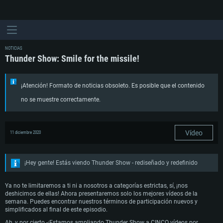
NOTICIAS
Thunder Show: Smile for the missile!
¡Atención! Formato de noticias obsoleto. Es posible que el contenido
no se muestre correctamente.
Vídeo
11 diciembre 2020
¡Hey gente! Estás viendo Thunder Show - rediseñado y redefinido
Ya no te limitaremos a ti ni a nosotros a categorías estrictas, sí, ¡nos
deshicimos de ellas! Ahora presentaremos solo los mejores vídeos de la
semana. Puedes encontrar nuestros términos de participación nuevos y
simplificados al final de este episodio.
Ah, y por cierto -¡Estamos ampliando Thunder Show a CINCO vídeos por