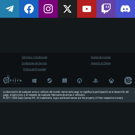
Términos y Condiciones
Ajustes de cookies
Condiciones de Servicio
Atención al Cliente
Política de Privacidad
La descripción de cualquier arma o vehículo del mundo real en este juego no significa la participación en el desarrollo del
juego, el patrocinio o el respaldo de cualquier fabricante de armas o vehículos.
© 2011—2026 Gaijin Games Kft. All trademarks, logos and brand names are the property of their respective owners.