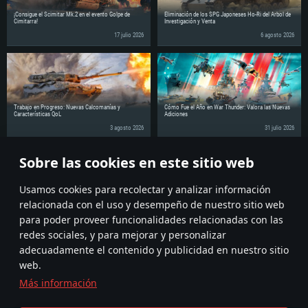
Red: Conexión a Internet de banda ancha
Disco Duro: 62.2 GB (Cliente Completo)
de 6 meses) / AMD similar (Radeon RX 570) con los últimos controladores
Disco Duro: 75.9 GB (Cliente Completo)
propietarios (no más de 6 meses) con soporte Vulkan.
¡Consigue el Scimitar Mk.2 en el evento Golpe de
Eliminación de los SPG Japoneses Ho-Ri del Árbol de
Cimitarra!
Investigación y Venta
Red: Conexión a Internet de banda ancha
17 julio 2026
6 agosto 2026
Disco Duro: 62.2 GB (Cliente Completo)
Trabajo en Progreso: Nuevas Calcomanías y
Cómo Fue el Año en War Thunder: Valora las Nuevas
Características QoL
Adiciones
3 agosto 2026
31 julio 2026
Sobre las cookies en este sitio web
¡Comparte la noticia con tus amigos!
Discuss on the Forums
Usamos cookies para recolectar y analizar información
relacionada con el uso y desempeño de nuestro sitio web
para poder proveer funcionalidades relacionadas con las
redes sociales, y para mejorar y personalizar
adecuadamente el contenido y publicidad en nuestro sitio
web.
Más información
Términos y Condiciones
Ajustes de cookies