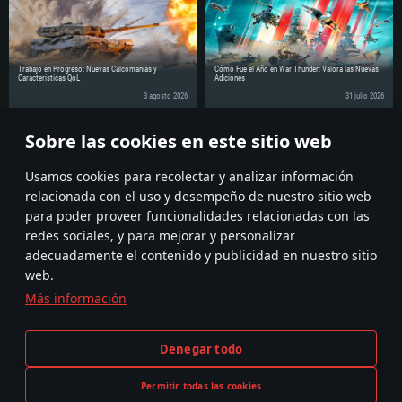
Disco Duro: 62.2 GB (Cliente Completo)
Trabajo en Progreso: Nuevas Calcomanías y
Cómo Fue el Año en War Thunder: Valora las Nuevas
Características QoL
Adiciones
3 agosto 2026
31 julio 2026
Sobre las cookies en este sitio web
¡Comparte la noticia con tus amigos!
Discuss on the Forums
Usamos cookies para recolectar y analizar información
relacionada con el uso y desempeño de nuestro sitio web
para poder proveer funcionalidades relacionadas con las
redes sociales, y para mejorar y personalizar
adecuadamente el contenido y publicidad en nuestro sitio
web.
Más información
Términos y Condiciones
Ajustes de cookies
Denegar todo
Condiciones de Servicio
Atención al Cliente
Política de Privacidad
Permitir todas las cookies