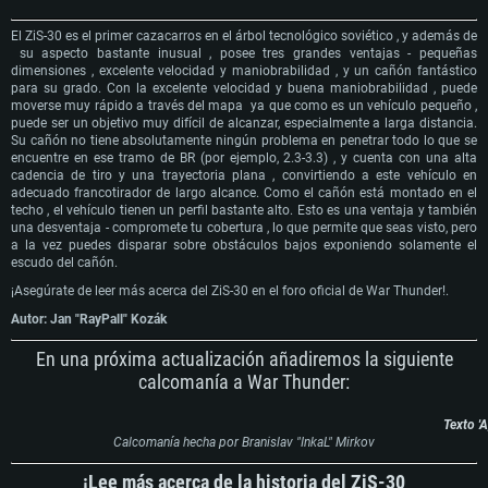
El ZiS-30 es el primer cazacarros en el árbol tecnológico soviético , y además de
su aspecto bastante inusual , posee tres grandes ventajas - pequeñas
dimensiones , excelente velocidad y maniobrabilidad , y un cañón fantástico
para su grado. Con la excelente velocidad y buena maniobrabilidad , puede
moverse muy rápido a través del mapa ya que como es un vehículo pequeño ,
puede ser un objetivo muy difícil de alcanzar, especialmente a larga distancia.
Su cañón no tiene absolutamente ningún problema en penetrar todo lo que se
encuentre en ese tramo de BR (por ejemplo, 2.3-3.3) , y cuenta con una alta
cadencia de tiro y una trayectoria plana , convirtiendo a este vehículo en
adecuado francotirador de largo alcance. Como el cañón está montado en el
techo , el vehículo tienen un perfil bastante alto. Esto es una ventaja y también
una desventaja - compromete tu cobertura , lo que permite que seas visto, pero
a la vez puedes disparar sobre obstáculos bajos exponiendo solamente el
escudo del cañón.
¡Asegúrate de leer más acerca del ZiS-30 en el foro oficial de War Thunder!.
Autor: Jan "RayPall" Kozák
En una próxima actualización añadiremos la siguiente
calcomanía a War Thunder:
Texto 'A
Calcomanía hecha por Branislav "InkaL" Mirkov
¡Lee más acerca de la historia del ZiS-30