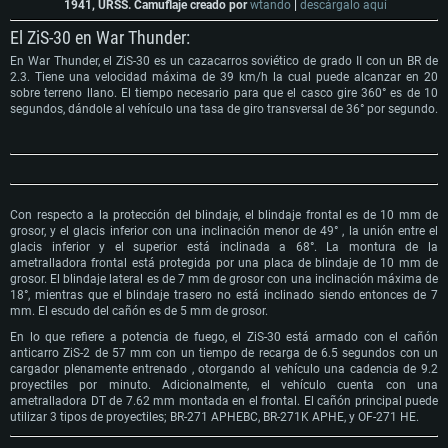
1941, URSS. Camuflaje creado por
wtando
|
descárgalo aquí
El ZiS-30 en War Thunder:
En War Thunder, el ZiS-30 es un cazacarros soviético de grado II con un BR de
2.3. Tiene una velocidad máxima de 39 km/h la cual puede alcanzar en 20
sobre terreno llano. El tiempo necesario para que el casco gire 360° es de 10
segundos, dándole al vehículo una tasa de giro transversal de 36° por segundo.
Con respecto a la protección del blindaje, el blindaje frontal es de 10 mm de
grosor, y el glacis inferior con una inclinación menor de 49° , la unión entre el
glacis inferior y el superior está inclinada a 68°. La montura de la
ametralladora frontal está protegida por una placa de blindaje de 10 mm de
grosor. El blindaje lateral es de 7 mm de grosor con una inclinación máxima de
18°, mientras que el blindaje trasero no está inclinado siendo entonces de 7
mm. El escudo del cañón es de 5 mm de grosor.
En lo que refiere a potencia de fuego, el ZiS-30 está armado con el cañón
anticarro ZiS-2 de 57 mm con un tiempo de recarga de 6.5 segundos con un
cargador plenamente entrenado , otorgando al vehículo una cadencia de 9.2
proyectiles por minuto. Adicionalmente, el vehículo cuenta con una
ametralladora DT de 7.62 mm montada en el frontal. El cañón principal puede
utilizar 3 tipos de proyectiles; BR-271 APHEBC, BR-271K APHE, y OF-271 HE.