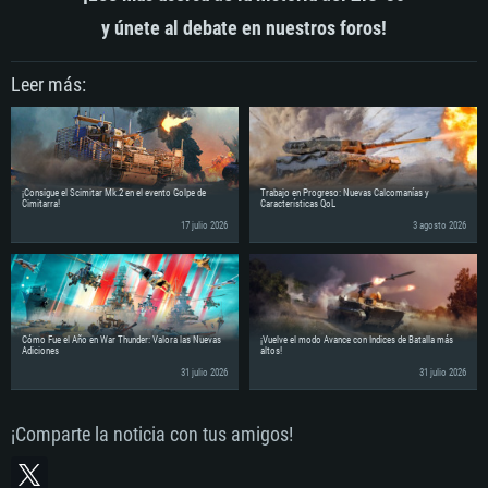
y únete al debate en nuestros foros!
Leer más:
¡Consigue el Scimitar Mk.2 en el evento Golpe de
Trabajo en Progreso: Nuevas Calcomanías y
Cimitarra!
Características QoL
17 julio 2026
3 agosto 2026
Cómo Fue el Año en War Thunder: Valora las Nuevas
¡Vuelve el modo Avance con Índices de Batalla más
Adiciones
altos!
31 julio 2026
31 julio 2026
¡Comparte la noticia con tus amigos!