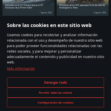
¡Descuento en el G.91 R/4 para Marcar el 70º
Eliminación de los SPG Japoneses Ho-Ri del Árbol de
Aniversario de su Primer Vuelo!
Investigación y Venta
7 agosto 2026
6 agosto 2026
Sobre las cookies en este sitio web
¡Comparte la noticia con tus amigos!
Discuss on the Forums
Usamos cookies para recolectar y analizar información
relacionada con el uso y desempeño de nuestro sitio web
para poder proveer funcionalidades relacionadas con las
redes sociales, y para mejorar y personalizar
adecuadamente el contenido y publicidad en nuestro sitio
web.
Más información
Términos y Condiciones
Ajustes de cookies
Denegar todo
Condiciones de Servicio
Atención al Cliente
Política de Privacidad
Permitir todas las cookies
Configuración de cookies
La descripción de cualquier arma o vehículo del mundo real en este juego no significa la participación en el desarrollo del
JUEGA AHORA
juego, el patrocinio o el respaldo de cualquier fabricante de armas o vehículos.
© 2011—2026 Gaijin Games Kft. All trademarks, logos and brand names are the property of their respective owners.