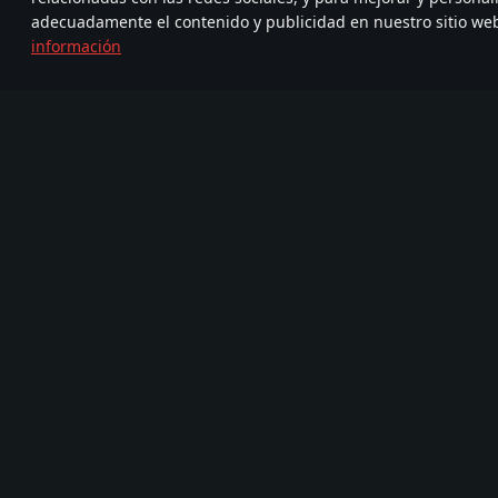
adecuadamente el contenido y publicidad en nuestro sitio we
información
Únete a
FA
TELEGRAM
nosotros
720
Nueva Comunidad
Más de 95,000,000
com
de jugadores
Juego
Medios
Acerca del juego
Asociación
Noticias
Vídeos
Devblog
Capturas de pantalla
Vehículos Militares
Fondos de escritorio
FAQ
Banda sonora
War Thunder Mobile
Kit de prensa
Registro de cambios
Invitaciones