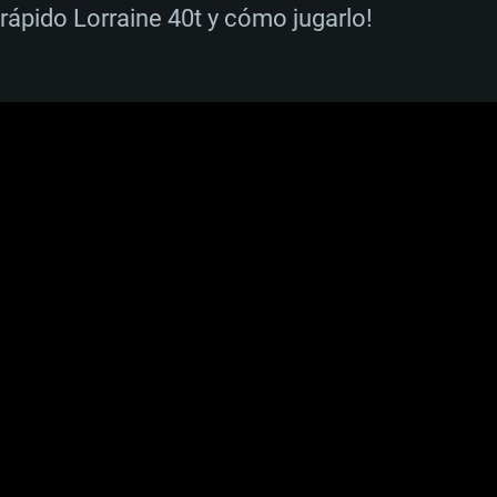
rápido Lorraine 40t y cómo jugarlo!
UISITOS DE SIS
Para MAC
Recomendad
Recomendad
Recomendad