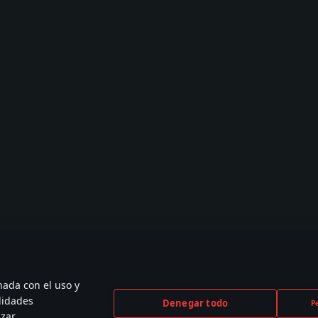
nada con el uso y
lidades
Denegar todo
P
izar