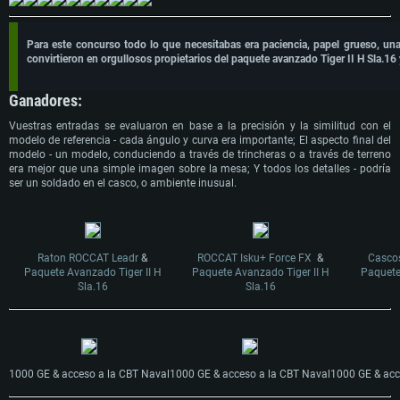
Para este concurso todo lo que necesitabas era paciencia, papel grueso, u
convirtieron en orgullosos propietarios del paquete avanzado Tiger II H Sla.16 
Ganadores:
Vuestras entradas se evaluaron en base a la precisión y la similitud con el
modelo de referencia - cada ángulo y curva era importante; El aspecto final del
modelo - un modelo, conduciendo a través de trincheras o a través de terreno
era mejor que una simple imagen sobre la mesa; Y todos los detalles - podría
ser un soldado en el casco, o ambiente inusual.
Raton ROCCAT Leadr
&
ROCCAT Isku+ Force FX
&
Casco
Paquete Avanzado Tiger II H
Paquete Avanzado Tiger II H
Paquete
Sla.16
Sla.16
1000 GE & acceso a la CBT Naval
1000 GE & acceso a la CBT Naval
1000 GE & acc