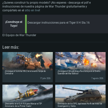
¿Quieres construir tu propio modelo? ¡No esperes - descarga el pdf e
instrucciones de nuestra página de War Thunder gratuitamente y
compártelo en el
sitio en live
!
¡Construye el
Descargar instrucciones para el Tiger II H Sla.16
Tuyo!
El Equipo de War Thunder
Leer más:
¡Consigue el Scimitar Mk.2 en el evento Golpe de
¡Consigue el Oktyabrskaya Revolutsiya en el Evento
Cimitarra!
Guardián del Mar Báltico!
17 julio 2026
7 agosto 2026
¡Descuento en el G.91 R/4 para Marcar el 70º
Eliminación de los SPG Japoneses Ho-Ri del Árbol de
Aniversario de su Primer Vuelo!
Investigación y Venta