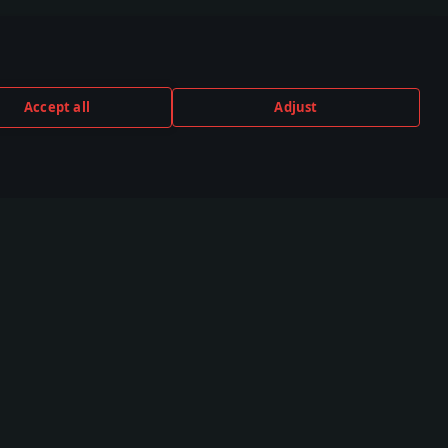
Accept all
Adjust
TUBE
TWITCH
DISCORD
,000+ in der
530,000+ in der
140,000+ in der
unity
Community
Community
Community
Esports
ve
TSS
Kampfgruppen-Rangliste
s
Kampfgruppen