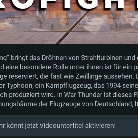
g“ bringt das Dröhnen von Strahlturbinen und
TEMANFORDERU
d eine besondere Rolle unter ihnen ist für ein 
reserviert, die fast wie Zwillinge aussehen.
ter Typhoon, ein Kampfflugzeug, das 1994 sein
Für MAC
h produziert wird. In War Thunder ist dieses 
chungsbäume der Flugzeuge von Deutschland, It
Empfohlen
Empfohlen
Empfohlen
hr könnt jetzt Videountertitel aktivieren!