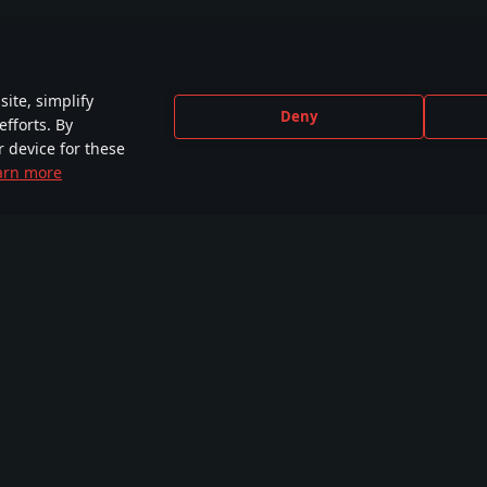
ite, simplify
Deny
efforts. By
r device for these
arn more
CEBOOK
INSTAGRAM
X
YOU
,000+ in der
440,000+ in der
230,000+ in der
2,650
munity
Community
Community
Comm
Ausbildungskurse
Werkstatt
War Thunder CDK
WT Li
Tarnanstriche
Bilder
Missionen
Video