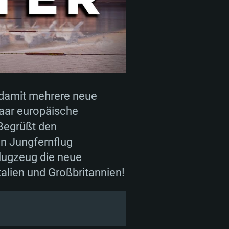
 damit mehrere neue
NGEN
paar europäische
 Begrüßt den
en Jungfernflug
Für Linux
Flugzeug die neue
alien und Großbritannien!