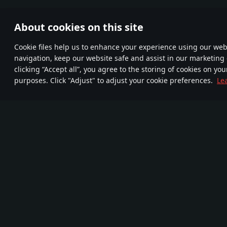
About cookies on this site
Сookie files help us to enhance your experience using our webs
navigation, keep our website safe and assist in our marketing 
clicking “Accept all”, you agree to the storing of cookies on you
purposes. Click "Adjust" to adjust your cookie preferences.
Le
Begleitet uns
FA
TELEGRAM
Mehr als 95,000,000
720
Neue Community
Spieler
Com
Spiel
Medien
Über das Spiel
Partnerprogramm
Neuigkeiten
Videos
Devblog
Screenshots