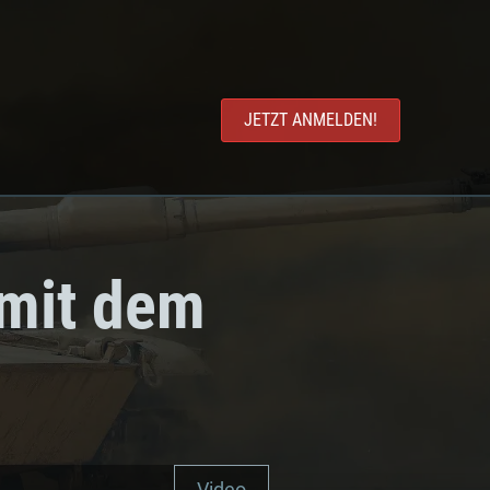
JETZT ANMELDEN!
 mit dem
Video