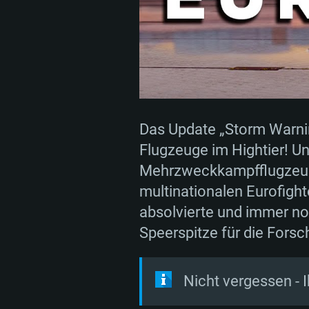
Das Update „Storm Warnin
SYS
Flugzeuge im Hightier! Un
Mehrzweckkampfflugzeuge 
multinationalen Eurofigh
Für PC
absolvierte und immer noc
Speerspitze für die Fors
Mindestanforderungen
Mindestanforderungen
Mindestanforderungen
Nicht vergessen - I