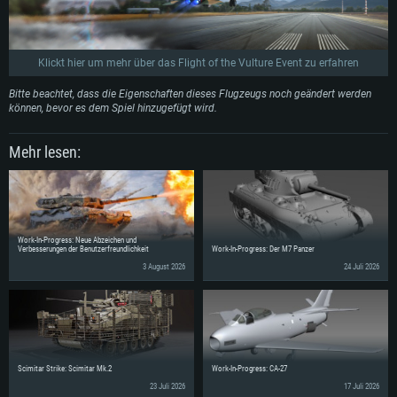
Klickt hier um mehr über das Flight of the Vulture Event zu erfahren
Bitte beachtet, dass die Eigenschaften dieses Flugzeugs noch geändert werden
können, bevor es dem Spiel hinzugefügt wird.
Mehr lesen:
Work-In-Progress: Neue Abzeichen und
Verbesserungen der Benutzerfreundlichkeit
Work-In-Progress: Der M7 Panzer
3 August 2026
24 Juli 2026
Scimitar Strike: Scimitar Mk.2
Work-In-Progress: CA-27
23 Juli 2026
17 Juli 2026