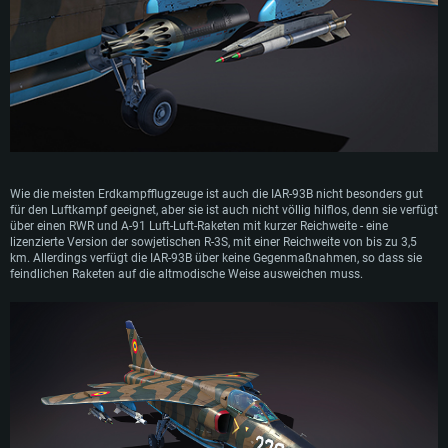
Wie die meisten Erdkampfflugzeuge ist auch die IAR-93B nicht besonders gut
für den Luftkampf geeignet, aber sie ist auch nicht völlig hilflos, denn sie verfügt
über einen RWR und A-91 Luft-Luft-Raketen mit kurzer Reichweite - eine
lizenzierte Version der sowjetischen R-3S, mit einer Reichweite von bis zu 3,5
SYSTEMANFORDERUNGEN
km. Allerdings verfügt die IAR-93B über keine Gegenmaßnahmen, so dass sie
feindlichen Raketen auf die altmodische Weise ausweichen muss.
Für PC
Für MAC
Für Linux
Mindestanforderungen
Mindestanforderungen
Mindestanforderungen
Betriebssystem: Windows 10 (64bit)
Betriebssystem: Mac OS Big Sur 11.0 oder neuer
Betriebssystem: neueste 64bit Linux Systeme
Prozessor: Dual-Core 2.2 GHz
Prozessor: Intel Core i5, 2.2 GHz (Intel Xeon Prozessoren werden nicht
Prozessor: Dual-Core 2.4 GHz
unterstützt)
Arbeitsspeicher: 4GB
Arbeitsspeicher: 4 GB