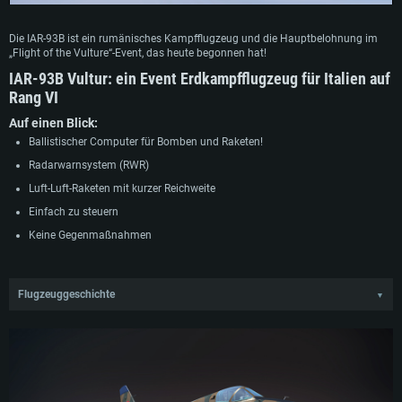
Die IAR-93B ist ein rumänisches Kampfflugzeug und die Hauptbelohnung im
„Flight of the Vulture“-Event, das heute begonnen hat!
IAR-93B Vultur:
ein Event Erdkampfflugzeug für Italien auf
Rang VI
Auf einen Blick:
Ballistischer Computer für Bomben und Raketen!
Radarwarnsystem (RWR)
Luft-Luft-Raketen mit kurzer Reichweite
Einfach zu steuern
Keine Gegenmaßnahmen
Flugzeuggeschichte
▼
Die IAR-93 war eine gemeinsame Entwicklung von Jugoslawien und Rumänien
in den späten 1970er Jahren. Ziel des Projekts war es, einen Mehrzweck-
Unterschall-Jagdbomber zu entwickeln, den keines der beiden Länder allein
bauen konnte. Jedes Land baute seine eigenen Prototypen, die sich in der
Zusammensetzung ihrer Bewaffnung unterschieden. Der Erstflug des Prototyps
IAR-93 fand 1974 statt. Die Serienproduktion der IAR-93 begann 1976 im