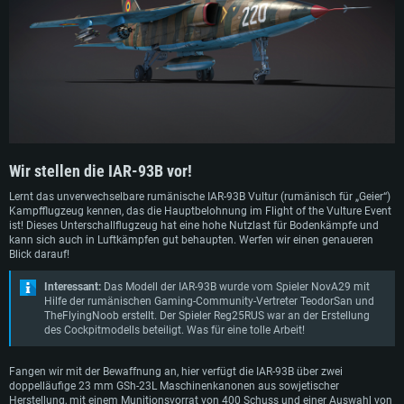
rumänischen Werk Avioane Craiova. Weitere Arbeiten führten zur Modifikation
IAR-93B mit einem Nachbrennertriebwerk. Insgesamt wurden 83 Flugzeuge
produziert, die wiederholt modernisiert wurden.
Wir stellen die IAR-93B vor!
Lernt das unverwechselbare rumänische IAR-93B Vultur (rumänisch für „Geier“)
Kampfflugzeug kennen, das die Hauptbelohnung im Flight of the Vulture Event
ist! Dieses Unterschallflugzeug hat eine hohe Nutzlast für Bodenkämpfe und
kann sich auch in Luftkämpfen gut behaupten. Werfen wir einen genaueren
Blick darauf!
Interessant:
Das Modell der IAR-93B wurde vom Spieler NovA29 mit
Hilfe der rumänischen Gaming-Community-Vertreter TeodorSan und
TheFlyingNoob erstellt. Der Spieler Reg25RUS war an der Erstellung
des Cockpitmodells beteiligt. Was für eine tolle Arbeit!
Fangen wir mit der Bewaffnung an, hier verfügt die IAR-93B über zwei
doppelläufige 23 mm GSh-23L Maschinenkanonen aus sowjetischer
Herstellung, mit einem Munitionsvorrat von 400 Schuss und einer Auswahl von