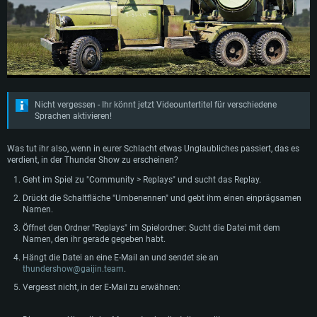
Nicht vergessen - Ihr könnt jetzt Videountertitel für verschiedene
Sprachen aktivieren!
Was tut ihr also, wenn in eurer Schlacht etwas Unglaubliches passiert, das es
verdient, in der Thunder Show zu erscheinen?
Geht im Spiel zu "Community > Replays" und sucht das Replay.
SYSTEMANFORDERUNGEN
Drückt die Schaltfläche "Umbenennen" und gebt ihm einen einprägsamen
Namen.
Für PC
Für MAC
Öffnet den Ordner "Replays" im Spielordner: Sucht die Datei mit dem
Namen, den ihr gerade gegeben habt.
Für Linux
Hängt die Datei an eine E-Mail an und sendet sie an
Mindestanforderungen
Mindestanforderungen
Mindestanforderungen
thundershow@gaijin.team
.
Vergesst nicht, in der E-Mail zu erwähnen:
Betriebssystem: Windows 10 (64bit)
Betriebssystem: Mac OS Big Sur 11.0 oder neuer
Betriebssystem: neueste 64bit Linux Systeme
Prozessor: Dual-Core 2.2 GHz
Prozessor: Intel Core i5, 2.2 GHz (Intel Xeon Prozessoren werden nicht
Prozessor: Dual-Core 2.4 GHz