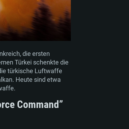
kreich, die ersten
rnen Türkei schenkte die
ie türkische Luftwaffe
lkan. Heute sind etwa
waffe.
 Force Command”