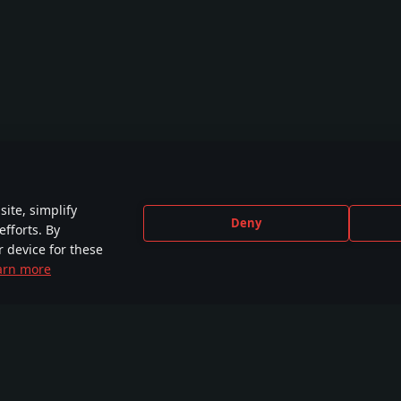
ite, simplify
Deny
efforts. By
r device for these
arn more
CEBOOK
INSTAGRAM
X
YOU