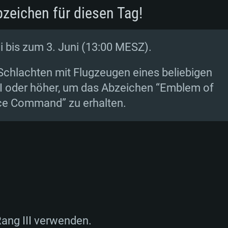
zeichen für diesen Tag!
TEMANFORDERU
 bis zum 3. Juni (13:00 MESZ).
Schlachten mit Flugzeugen eines beliebigen
Für MAC
II oder höher, um das Abzeichen “Emblem of
rce Command” zu erhalten.
Empfohlen
Empfohlen
Empfohlen
bit)
 11.0 oder neuer
Linux Systeme
Betriebssystem: W
Betriebssystem: M
Betriebssystem: U
 (Intel Xeon
Prozessor: Intel C
Prozessor: Intel C
Prozessor: Intel C
tützt)
besser
werden nicht unter
Arbeitsspeicher: 
ang III verwenden.
Arbeitsspeicher: 
Arbeitsspeicher: 