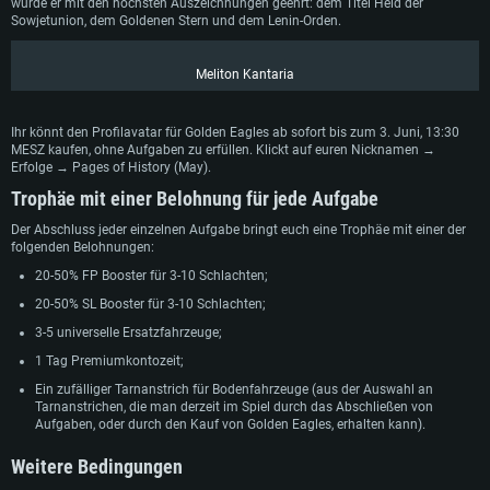
wurde er mit den höchsten Auszeichnungen geehrt: dem Titel Held der
Sowjetunion, dem Goldenen Stern und dem Lenin-Orden.
Meliton Kantaria
Ihr könnt den Profilavatar für Golden Eagles ab sofort bis zum 3. Juni, 13:30
MESZ kaufen, ohne Aufgaben zu erfüllen. Klickt auf euren Nicknamen →
Erfolge → Pages of History (May).
Trophäe mit einer Belohnung für jede Aufgabe
Der Abschluss jeder einzelnen Aufgabe bringt euch eine Trophäe mit einer der
folgenden Belohnungen:
20-50% FP Booster für 3-10 Schlachten;
20-50% SL Booster für 3-10 Schlachten;
3-5 universelle Ersatzfahrzeuge;
1 Tag Premiumkontozeit;
Ein zufälliger Tarnanstrich für Bodenfahrzeuge (aus der Auswahl an
Tarnanstrichen, die man derzeit im Spiel durch das Abschließen von
Aufgaben, oder durch den Kauf von Golden Eagles, erhalten kann).
Weitere Bedingungen