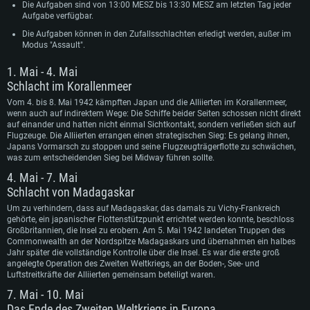
Die Aufgaben sind von 13:00 MESZ bis 13:30 MESZ am letzten Tag jeder
Aufgabe verfügbar.
Die Aufgaben können in den Zufallsschlachten erledigt werden, außer im
Modus "Assault".
1. Mai - 4. Mai
Schlacht im Korallenmeer
Vom 4. bis 8. Mai 1942 kämpften Japan und die Alliierten im Korallenmeer,
wenn auch auf indirektem Wege: Die Schiffe beider Seiten schossen nicht direkt
auf einander und hatten nicht einmal Sichtkontakt, sondern verließen sich auf
Flugzeuge. Die Alliierten errangen einen strategischen Sieg: Es gelang ihnen,
Japans Vormarsch zu stoppen und seine Flugzeugträgerflotte zu schwächen,
was zum entscheidenden Sieg bei Midway führen sollte.
4. Mai - 7. Mai
Schlacht von Madagaskar
Um zu verhindern, dass auf Madagaskar, das damals zu Vichy-Frankreich
gehörte, ein japanischer Flottenstützpunkt errichtet werden konnte, beschloss
Großbritannien, die Insel zu erobern. Am 5. Mai 1942 landeten Truppen des
Commonwealth an der Nordspitze Madagaskars und übernahmen ein halbes
Jahr später die vollständige Kontrolle über die Insel. Es war die erste groß
angelegte Operation des Zweiten Weltkriegs, an der Boden-, See- und
Luftstreitkräfte der Alliierten gemeinsam beteiligt waren.
SYSTEMANFORDERUNGEN
7. Mai - 10. Mai
Das Ende des Zweiten Weltkriegs in Europa