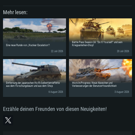
Mehr lesen:
Battle Pass Season 24: “Do It Yourself” und sein
Eine neue Runde von „Nuclear Escalation“!
Kriegsanleihen-Shop!
22 Juli 2026
20 Juli 2026
Entfernung der japanischen Ho-Ri-Selbstfahrlaffette
Work-In-Progress: Neue Abzeichen und
aus dem Forschungsbaum und aus dem Shop
Verbesserungen der Benutzerfreundlichkeit
6 August 2026
3 August 2026
Erzähle deinen Freunden von diesen Neuigkeiten!