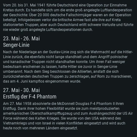
Monate) / vergleichbare AMD (Radeon RX 570) mit den neuesten Treibern
(nicht älter als 6 Monate); mit Vulkan Support
Vom 20. bis 31. Mai 1941 führte Deutschland eine Operation zur Einnahme
Festplatte: 60,2 GB (Full Client)
Festplatte: 60,2 GB (Full Client)
Kretas durch. Es handelte sich um die erste groß angelegte Luftlandeoperation
Netzwerk: Breitband-Internetverbindung
der Geschichte: Über 20 000 deutsche Fallschirmjäger waren an der Operation
beteiligt. Infolgedessen verlor die britische Armee fast alle ihre auf Kreta
Festplatte: 60,2 GB (Full Client)
stationierten Truppen, aber auch Deutschland erlitt schwere Verluste und führte
nie wieder groß angelegte Luftlandeoperationen durch.
23. Mai - 26. Mai
Senger-Linie
Nach der Niederlage an der Gustav-Linie zog sich die Wehrmacht auf die Hitler-
Linie zurück, die ebenfalls nicht lange standhielt und dem Angriff polnischer
und kanadischer Truppen nicht standhalten konnte. Um ihren Fall weniger
bedeutsam erscheinen zu lassen, hatte Hitler sie zuvor in Senger-Linie
umbenannt. Nach dem Sieg beschlossen die Alliierten, anstatt die sich
zurückziehenden deutschen Truppen zu zerschlagen, auf Rom zu marschieren,
das am 4. Juni kampflos eingenommen wurde.
27. Mai - 30. Mai
Erstflug der F-4 Phantom
Am 27. Mai 1958 absolvierte die McDonnell Douglas F-4 Phantom II ihren
Erstflug. Dank ihrer hohen Flexibilität wurde sie zum meistproduzierten
amerikanischen Überschallkampfflugzeug und zum Aushängeschild der US Air
Force während des Kalten Krieges. Sie wurde von den USA während des
Vietnamkriegs und von Israel in vielen Konflikten eingesetzt und wird auch
heute noch von mehreren Ländern eingesetzt.