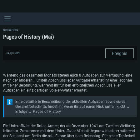
NEUIGKEITEN
Pages of History (Mai)
Ereignis
24 April 2023
Während des gesamten Monats stehen euch 8 Aufgaben zur Verfügung, eine
nach der anderen. Für den Abschluss jeder Aufgabe erhaltet ihr eine Trophäe
mit einer Belohnung, während ihr für den erfolgreichen Abschluss aller
Aufgaben ein einzigartigen Spieler-Avatar erhaltet.
Eine detaillierte Beschreibung der aktuellen Aufgaben sowie eures
Gesamtfortschritts findet ihr, wenn ihr auf euren Nicknamen klickt →
Erfolge → Pages of History
Ein Unteroffizier der Roten Armee, der ab Dezember 1941 am Zweiten Weltkrieg
teilnahm. Zusammen mit dem Unteroffizier Michail Jegorow hisste er während
der Schlacht um Berlin die rote Fahne über dem Reichstag. Für seine Tapferkeit