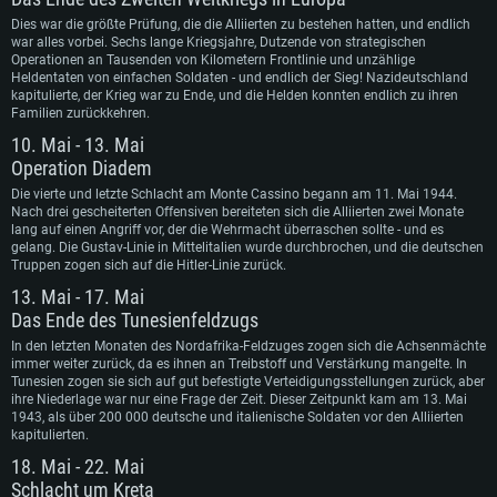
Für PC
Für MAC
Dies war die größte Prüfung, die die Alliierten zu bestehen hatten, und endlich
Für Linux
war alles vorbei. Sechs lange Kriegsjahre, Dutzende von strategischen
Operationen an Tausenden von Kilometern Frontlinie und unzählige
Heldentaten von einfachen Soldaten - und endlich der Sieg! Nazideutschland
Mindestanforderungen
Mindestanforderungen
Mindestanforderungen
kapitulierte, der Krieg war zu Ende, und die Helden konnten endlich zu ihren
Familien zurückkehren.
Betriebssystem: Windows 10 (64bit)
Betriebssystem: Mac OS Big Sur 11.0 oder neuer
Betriebssystem: neueste 64bit Linux Systeme
10. Mai - 13. Mai
Prozessor: Dual-Core 2.2 GHz
Prozessor: Intel Core i5, 2.2 GHz (Intel Xeon Prozessoren werden nicht
Prozessor: Dual-Core 2.4 GHz
unterstützt)
Operation Diadem
Arbeitsspeicher: 4GB
Arbeitsspeicher: 4 GB
Arbeitsspeicher: 6 GB
Die vierte und letzte Schlacht am Monte Cassino begann am 11. Mai 1944.
DirectX 11 fähige Grafikkarte: AMD Radeon 77XX / NVIDIA GeForce GTX
Grafikkarte: NVIDIA 660 mit den neuesten Treibern (nicht älter als 6
Nach drei gescheiterten Offensiven bereiteten sich die Alliierten zwei Monate
660; die geringste Auflösung für das Spiel beträgt 720p
Grafikkarte: Intel Iris Pro 5200 oder analoge AMD / Nvidia für Mac. Die
Monate) / vergleichbare AMD mit den neuesten Treibern (nicht älter als 6
lang auf einen Angriff vor, der die Wehrmacht überraschen sollte - und es
geringste Auflösung des Spiels beträgt 720p mit Metal Support
Monate); die geringste Auflösung für das Spiel beträgt 720p mit Vulkan
gelang. Die Gustav-Linie in Mittelitalien wurde durchbrochen, und die deutschen
Netzwerk: Breitband-Internetverbindung
Support
Truppen zogen sich auf die Hitler-Linie zurück.
Netzwerk: Breitband-Internetverbindung
Festplatte: 21,5 GB (minimaler Client)
Netzwerk: Breitband-Internetverbindung
13. Mai - 17. Mai
Festplatte: 21,5 GB (minimaler Client)
Festplatte: 21,5 GB (minimaler Client)
Das Ende des Tunesienfeldzugs
Empfohlen
Empfohlen
In den letzten Monaten des Nordafrika-Feldzuges zogen sich die Achsenmächte
Empfohlen
Betriebssystem: Windows 10/11 (64bit)
immer weiter zurück, da es ihnen an Treibstoff und Verstärkung mangelte. In
Betriebssystem: Mac OS Big Sur 11.0 oder neuer
Tunesien zogen sie sich auf gut befestigte Verteidigungsstellungen zurück, aber
Prozessor: Intel Core i5 / Ryzen 5 3600 oder besser
Betriebssystem: Ubuntu 20.04 64bit
ihre Niederlage war nur eine Frage der Zeit. Dieser Zeitpunkt kam am 13. Mai
Prozessor: Intel Core i7 (Intel Xeon Prozessoren werden nicht unterstützt)
Arbeitsspeicher: 16 GB und mehr
1943, als über 200 000 deutsche und italienische Soldaten vor den Alliierten
Prozessor: Intel Core i7
Arbeitsspeicher: 8 GB
kapitulierten.
DirectX 11 fähige Grafikkarte oder höher mit den neuesten Treibern: NVIDIA
Arbeitsspeicher: 16 GB
18. Mai - 22. Mai
GeForce GTX 1060 oder höher / AMD Radeon RX 570 oder höher
Grafikkarte: Radeon Vega II oder höher mit Metal Support
Grafikkarte: NVIDIA 1060 mit den neuesten Treibern (nicht älter als 6
Schlacht um Kreta
Netzwerk: Breitband-Internetverbindung
Netzwerk: Breitband-Internetverbindung