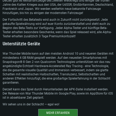
Derzeit gibt es Militärfahrzeuge des zweiten Weltkriegs und einiger der frühen
Netzwerk: Breitband-Internetverbindung
Support
Jahre des Kalten Krieges aus den USA, der UdSSR, Großbritannien, Deutschland,
Netzwerk: Breitband-Internetverbindung
Festplatte: 21,5 GB (minimaler Client)
Frankreich und Japan. Wir werden weiterhin neue bekannte Fahrzeuge
Netzwerk: Breitband-Internetverbindung
Festplatte: 21,5 GB (minimaler Client)
hinzufügen, bis hin zu einigen der modernsten Fahrzeuge!
Festplatte: 21,5 GB (minimaler Client)
Empfohlen
Der Fortschritt des Betatests wird auch in Zukunft nicht zurückgesetzt. Jede
Empfohlen
gekaufte Spielwährung wird auf euer Konto zurückerstattet und steht euch zu
Empfohlen
Betriebssystem: Windows 10/11 (64bit)
Beginn des Beta-Tests zur Verfügung. Jeder Alpha-Tester und künftige Beta-
Betriebssystem: Mac OS Big Sur 11.0 oder neuer
Tester erhalten besondere Geschenke, wenn das Spiel released wird, alle Alpha-
Prozessor: Intel Core i5 / Ryzen 5 3600 oder besser
Betriebssystem: Ubuntu 20.04 64bit
Tester erhalten zusätzlich 3 Tage Premiumkontozeit!
Prozessor: Intel Core i7 (Intel Xeon Prozessoren werden nicht unterstützt)
Arbeitsspeicher: 16 GB und mehr
Prozessor: Intel Core i7
Unterstützte Geräte
Arbeitsspeicher: 8 GB
DirectX 11 fähige Grafikkarte oder höher mit den neuesten Treibern: NVIDIA
Arbeitsspeicher: 16 GB
GeForce GTX 1060 oder höher / AMD Radeon RX 570 oder höher
Grafikkarte: Radeon Vega II oder höher mit Metal Support
War Thunder Mobile kann auf den meisten Android 10 und neueren Geräten mit
Grafikkarte: NVIDIA 1060 mit den neuesten Treibern (nicht älter als 6
Netzwerk: Breitband-Internetverbindung
Netzwerk: Breitband-Internetverbindung
mindestens 4 GB RAM gespielt werden. Auf den neuesten Smartphones mit
Monate) / vergleichbare AMD (Radeon RX 570) mit den neuesten Treibern
Snapdragon® 8 Gen 2 von Qualcomm Technologies unterstützen wir das neu
(nicht älter als 6 Monate); mit Vulkan Support
Festplatte: 60,2 GB (Full Client)
Festplatte: 60,2 GB (Full Client)
angekündigte Echtzeit Hardware-Accelerated Ray Tracing - eine Technologie,
Netzwerk: Breitband-Internetverbindung
die die gesamte visuelle Qualität und Immersion verbessert, indem sie glatte
Schatten mit realistischen Halbschatten, Transluzenz, Selbstschatten und
Festplatte: 60,2 GB (Full Client)
anderen Effekten hinzufügt, die eine großartige Spielerfahrung in der Schlacht
garantieren.
Derzeit kann das Spiel durch Herunterladen der APK-Datei installiert werden.
Der Release von War Thunder Mobile im Google Play, sowie im AppStore für iOS
ist in absehbarer Zeit geplant.
Wir sehen uns in der Schlacht — egal wo!
MEHR ERFAHREN