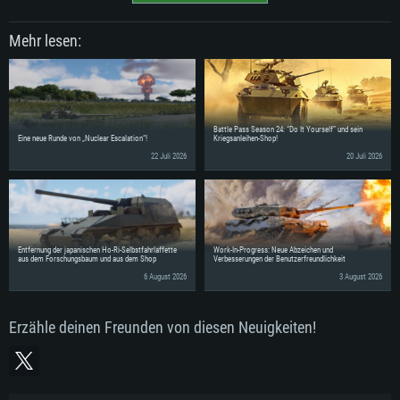
Mehr lesen:
Battle Pass Season 24: “Do It Yourself” und sein
Eine neue Runde von „Nuclear Escalation“!
Kriegsanleihen-Shop!
22 Juli 2026
20 Juli 2026
Entfernung der japanischen Ho-Ri-Selbstfahrlaffette
Work-In-Progress: Neue Abzeichen und
aus dem Forschungsbaum und aus dem Shop
Verbesserungen der Benutzerfreundlichkeit
6 August 2026
3 August 2026
Erzähle deinen Freunden von diesen Neuigkeiten!