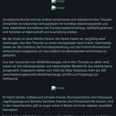
Smartphone-Nutzer können endlich dynamische und realistische War Thunder-
Schlachten an bekannten Schauplätzen mit korrekter Geschossballistik und
einer detaillierten Darstellung des Panzerungsdurchschlags, Splitterflugbahnen
und Schäden an Mannschaft und Ausrüstung erleben.
Bei der Arbeit an einer Mobile-Version des Spiels haben wir sorgfältig alles
übertragen, was War Thunder zu einem einzigartigen Spiel macht. Gleichzeitig
haben wir das Interface, die Fahrzeugsteuerung und die Fortschrittsmechanik
SYSTEMANFORDERUNGEN
entsprechend angepasst, um das Erlebnis für Mobilespieler komfortabel zu
gestalten.
Für PC
Für MAC
Aus den Tausenden von Militärfahrzeugen, die in War Thunder zu sehen sind,
haben wir die interessantesten und bekanntesten Modelle für das Mobile-Game
Für Linux
ausgewählt. Insgesamt stehen zum Start der Beta-Testphase mehr als 200
verschiedene gepanzerte Bodenfahrzeuge, Schiffe und Flugzeuge zur
Mindestanforderungen
Mindestanforderungen
Mindestanforderungen
Verfügung.
Betriebssystem: Windows 10 (64bit)
Betriebssystem: Mac OS Big Sur 11.0 oder neuer
Betriebssystem: neueste 64bit Linux Systeme
Prozessor: Dual-Core 2.2 GHz
Prozessor: Intel Core i5, 2.2 GHz (Intel Xeon Prozessoren werden nicht
Prozessor: Dual-Core 2.4 GHz
unterstützt)
Ihr könnt leichte, mittlere und schwere Panzer, Sturmgeschütze und Flakpanzer,
Arbeitsspeicher: 4GB
Arbeitsspeicher: 4 GB
Jagdflugzeuge und Bomber, Zerstörer, Kreuzer und Schlachtschiffe steuern. Und
Arbeitsspeicher: 6 GB
in den Seeschlachten gibt es sogar schon U-Boote mit ihrem eigenen speziellen
DirectX 11 fähige Grafikkarte: AMD Radeon 77XX / NVIDIA GeForce GTX
Grafikkarte: NVIDIA 660 mit den neuesten Treibern (nicht älter als 6
Gameplay!
660; die geringste Auflösung für das Spiel beträgt 720p
Grafikkarte: Intel Iris Pro 5200 oder analoge AMD / Nvidia für Mac. Die
Monate) / vergleichbare AMD mit den neuesten Treibern (nicht älter als 6
geringste Auflösung des Spiels beträgt 720p mit Metal Support
Monate); die geringste Auflösung für das Spiel beträgt 720p mit Vulkan