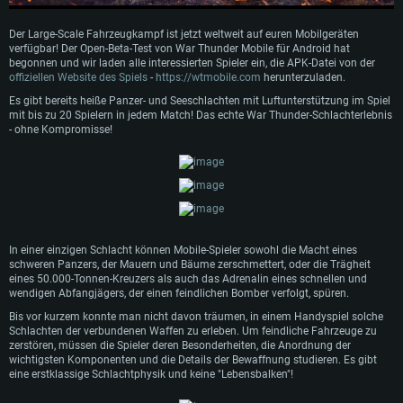
Der Large-Scale Fahrzeugkampf ist jetzt weltweit auf euren Mobilgeräten
verfügbar! Der Open-Beta-Test von War Thunder Mobile für Android hat
begonnen und wir laden alle interessierten Spieler ein, die APK-Datei von der
offiziellen Website des Spiels
-
https://wtmobile.com
herunterzuladen.
Es gibt bereits heiße Panzer- und Seeschlachten mit Luftunterstützung im Spiel
mit bis zu 20 Spielern in jedem Match! Das echte War Thunder-Schlachterlebnis
- ohne Kompromisse!
In einer einzigen Schlacht können Mobile-Spieler sowohl die Macht eines
schweren Panzers, der Mauern und Bäume zerschmettert, oder die Trägheit
eines 50.000-Tonnen-Kreuzers als auch das Adrenalin eines schnellen und
wendigen Abfangjägers, der einen feindlichen Bomber verfolgt, spüren.
Bis vor kurzem konnte man nicht davon träumen, in einem Handyspiel solche
Schlachten der verbundenen Waffen zu erleben. Um feindliche Fahrzeuge zu
zerstören, müssen die Spieler deren Besonderheiten, die Anordnung der
wichtigsten Komponenten und die Details der Bewaffnung studieren. Es gibt
eine erstklassige Schlachtphysik und keine "Lebensbalken"!