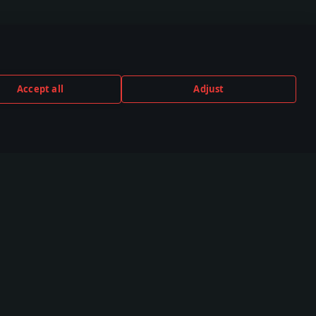
Accept all
Adjust
TUBE
TWITCH
DISCORD
,000+ in der
530,000+ in der
140,000+ in der
unity
Community
Community
Community
Esports
ve
TSS
Kampfgruppen-Rangliste