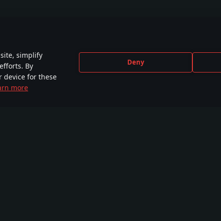
ite, simplify
Deny
efforts. By
r device for these
arn more
CEBOOK
INSTAGRAM
X
YOU
,000+ in der
440,000+ in der
230,000+ in der
2,650
munity
Community
Community
Comm
Ausbildungskurse
Werkstatt
War Thunder CDK
WT Li
Tarnanstriche
Bilder