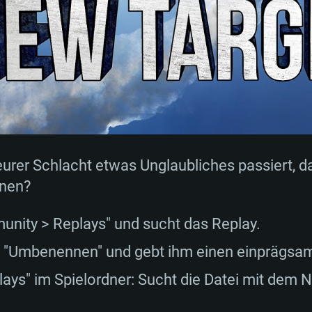
TEMANFORDERU
eurer Schlacht etwas Unglaubliches passiert, da
inen?
Für MAC
unity > Replays" und sucht das Replay.
he "Umbenennen" und gebt ihm einen einprägs
Empfohlen
Empfohlen
Empfohlen
ays" im Spielordner: Sucht die Datei mit dem N