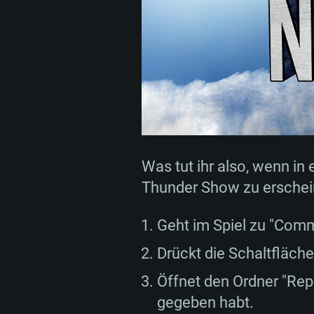
SYS
Was tut ihr also, wenn in 
Thunder Show zu ersche
Für PC
Geht im Spiel zu "Comm
Drückt die Schaltfläc
Mindestanforderungen
Mindestanforderungen
Mindestanforderungen
Öffnet den Ordner "Repl
gegeben habt.