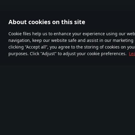
About cookies on this site
Сookie files help us to enhance your experience using our webs
navigation, keep our website safe and assist in our marketing 
clicking “Accept all”, you agree to the storing of cookies on you
purposes. Click "Adjust" to adjust your cookie preferences.
Le
Begleitet uns
FA
TELEGRAM
Mehr als 95,000,000
720
Neue Community
Spieler
Com
Spiel
Medien
Über das Spiel
Partnerprogramm
Neuigkeiten
Videos