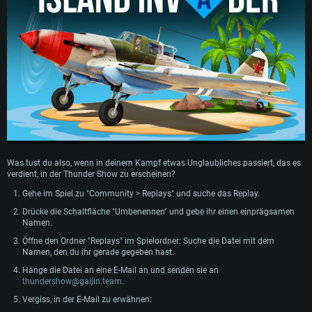
SYSTEMANFORDERUNGEN
Für PC
Für MAC
Was tust du also, wenn in deinem Kampf etwas Unglaubliches passiert, das es
Für Linux
verdient, in der Thunder Show zu erscheinen?
Mindestanforderungen
Mindestanforderungen
Mindestanforderungen
Gehe im Spiel zu "Community > Replays" und suche das Replay.
Drücke die Schaltfläche "Umbenennen" und gebe ihr einen einprägsamen
Betriebssystem: Windows 10 (64bit)
Betriebssystem: Mac OS Big Sur 11.0 oder neuer
Betriebssystem: neueste 64bit Linux Systeme
Namen.
Prozessor: Dual-Core 2.2 GHz
Prozessor: Intel Core i5, 2.2 GHz (Intel Xeon Prozessoren werden nicht
Prozessor: Dual-Core 2.4 GHz
Öffne den Ordner "Replays" im Spielordner: Suche die Datei mit dem
unterstützt)
Arbeitsspeicher: 4GB
Arbeitsspeicher: 4 GB
Namen, den du ihr gerade gegeben hast.
Arbeitsspeicher: 6 GB
DirectX 11 fähige Grafikkarte: AMD Radeon 77XX / NVIDIA GeForce GTX
Grafikkarte: NVIDIA 660 mit den neuesten Treibern (nicht älter als 6
Hänge die Datei an eine E-Mail an und senden sie an
660; die geringste Auflösung für das Spiel beträgt 720p
Grafikkarte: Intel Iris Pro 5200 oder analoge AMD / Nvidia für Mac. Die
Monate) / vergleichbare AMD mit den neuesten Treibern (nicht älter als 6
thundershow@gaijin.team
.
geringste Auflösung des Spiels beträgt 720p mit Metal Support
Monate); die geringste Auflösung für das Spiel beträgt 720p mit Vulkan
Netzwerk: Breitband-Internetverbindung
Vergiss, in der E-Mail zu erwähnen:
Support
Netzwerk: Breitband-Internetverbindung