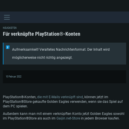
NEUIGKEITEN
Für verknüpfte PlayStation®-Konten
Aufmerksamkeit! Veraltetes Nachrichtenformat. Der Inhalt wird
möglicherweise nicht richtig angezeigt.
10 Februar 2022
SYSTEMANFORDERUNGEN
PlayStation®-Konten,
die mit E-Mails verknüpft sind
, können jetzt im
Für PC
Für MAC
PlayStation®Store gekaufte Golden Eagles verwenden, wenn sie das Spiel auf
dem PC spielen.
Für Linux
Außerdem kann man mit einem verknüpften Konto jetzt Golden Eagles sowohl
Mindestanforderungen
Mindestanforderungen
Mindestanforderungen
im PlayStation®Store als auch im
Gaijin.net-Store
in jedem Browser kaufen.
Betriebssystem: Windows 10 (64bit)
Betriebssystem: Mac OS Big Sur 11.0 oder neuer
Betriebssystem: neueste 64bit Linux Systeme