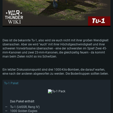
Dies ist die bekannte Tu-1, also wird sie euch nicht mit ihrer großen Wendigkeit
überraschen. Aber sie wird "euch" mit ihrer Höchstgeschwindigkeit und ihrer
schweren Vorwärtssalve überraschen - eine der schwersten im Spiel! Zwei 45-
mm-Kanonen und zwei 23-mm-Kanonen, die gleichzeitig feuern - da kommt
man beim Zielen nicht so ins Schwitzen.
Ein letzter Diskussionspunkt sind drei 1000-Kilo-Bomben, die darauf warten,
eine nach der anderen abgeworfen zu werden. Die Bodentruppen sollten beten.
SYSTEMANFORDERUNGEN
Tu-1 Paket
Für PC
Für MAC
Für Linux
Das Paket enthält
Mindestanforderungen
Mindestanforderungen
Mindestanforderungen
Tu-1 (UdSSR, Rang IV)
Betriebssystem: Windows 10 (64bit)
Betriebssystem: Mac OS Big Sur 11.0 oder neuer
Betriebssystem: neueste 64bit Linux Systeme
1000 Golden Eagles