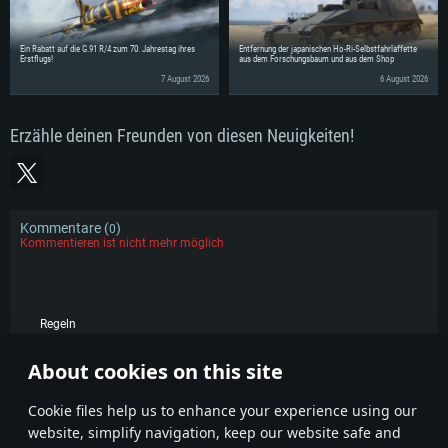
Ein Rabatt auf die G.91 R/4 zum 70. Jahrestag ihres
Entfernung der japanischen Ho-Ri-Selbstfahrlaffette
Erstflugs!
aus dem Forschungsbaum und aus dem Shop
7 August 2026
6 August 2026
Erzähle deinen Freunden von diesen Neuigkeiten!
Kommentare (
)
0
Kommentieren ist nicht mehr möglich
Regeln
KOMMENTARE
About cookies on this site
Сookie files help us to enhance your experience using our
website, simplify navigation, keep our website safe and