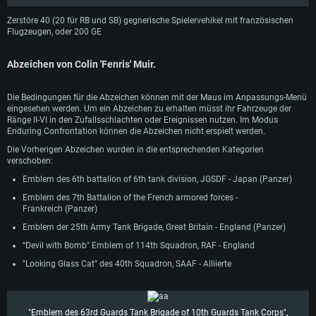
Zerstöre 40 (20 für RB und SB) gegnerische Spielervehikel mit französischen
Flugzeugen, oder 200 GE
SYSTEMANFORDERUNGEN
Abzeichen von Colin 'Fenris' Muir.
Für PC
Für MAC
Für Linux
Die Bedingungen für die Abzeichen können mit der Maus im Anpassungs-Menü
eingesehen werden. Um ein Abzeichen zu erhalten müsst ihr Fahrzeuge der
Mindestanforderungen
Mindestanforderungen
Mindestanforderungen
Ränge II-VI in den Zufallsschlachten oder Ereignissen nutzen. Im Modus
Enduring Confrontation können die Abzeichen nicht erspielt werden.
Betriebssystem: Windows 10 (64bit)
Betriebssystem: Mac OS Big Sur 11.0 oder neuer
Betriebssystem: neueste 64bit Linux Systeme
Die Vorherigen Abzeichen wurden in die entsprechenden Kategorien
Prozessor: Dual-Core 2.2 GHz
Prozessor: Intel Core i5, 2.2 GHz (Intel Xeon Prozessoren werden nicht
Prozessor: Dual-Core 2.4 GHz
verschoben:
unterstützt)
Arbeitsspeicher: 4GB
Arbeitsspeicher: 4 GB
Emblem des 6th battalion of 6th tank division, JGSDF - Japan (Panzer)
Arbeitsspeicher: 6 GB
DirectX 11 fähige Grafikkarte: AMD Radeon 77XX / NVIDIA GeForce GTX
Grafikkarte: NVIDIA 660 mit den neuesten Treibern (nicht älter als 6
Emblem des 7th Battalion of the French armored forces -
660; die geringste Auflösung für das Spiel beträgt 720p
Grafikkarte: Intel Iris Pro 5200 oder analoge AMD / Nvidia für Mac. Die
Monate) / vergleichbare AMD mit den neuesten Treibern (nicht älter als 6
Frankreich (Panzer)
geringste Auflösung des Spiels beträgt 720p mit Metal Support
Monate); die geringste Auflösung für das Spiel beträgt 720p mit Vulkan
Netzwerk: Breitband-Internetverbindung
Emblem der 25th Army Tank Brigade, Great Britain - England (Panzer)
Support
Netzwerk: Breitband-Internetverbindung
“Devil with Bomb" Emblem of 114th Squadron, RAF - England
Festplatte: 21,5 GB (minimaler Client)
Netzwerk: Breitband-Internetverbindung
Festplatte: 21,5 GB (minimaler Client)
"Looking Glass Cat" des 40th Squadron, SAAF - Alliierte
Festplatte: 21,5 GB (minimaler Client)
Empfohlen
Empfohlen
Empfohlen
Betriebssystem: Windows 10/11 (64bit)
Betriebssystem: Mac OS Big Sur 11.0 oder neuer
"Emblem des 63rd Guards Tank Brigade of 10th Guards Tank Corps",
Prozessor: Intel Core i5 / Ryzen 5 3600 oder besser