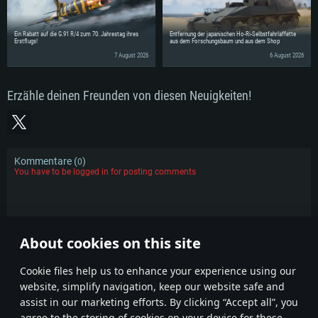
Ein Rabatt auf die G.91 R/4 zum 70. Jahrestag ihres
Entfernung der japanischen Ho-Ri-Selbstfahrlaffette
Erstflugs!
aus dem Forschungsbaum und aus dem Shop
7 August 2026
6 August 2026
Erzähle deinen Freunden von diesen Neuigkeiten!
Kommentare (
)
0
You have to be logged in for posting comments
KOMMENTARE
About cookies on this site
Сookie files help us to enhance your experience using our
website, simplify navigation, keep our website safe and
assist in our marketing efforts. By clicking “Accept all”, you
agree to the storing of cookies on your device for these