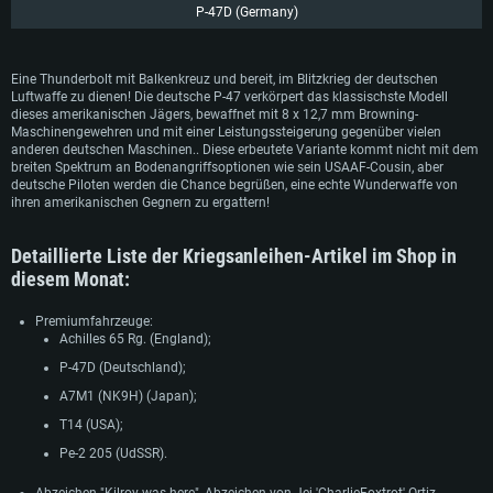
P-47D (Germany)
Eine Thunderbolt mit Balkenkreuz und bereit, im Blitzkrieg der deutschen
Luftwaffe zu dienen! Die deutsche P-47 verkörpert das klassischste Modell
dieses amerikanischen Jägers, bewaffnet mit 8 x 12,7 mm Browning-
Maschinengewehren und mit einer Leistungssteigerung gegenüber vielen
anderen deutschen Maschinen.. Diese erbeutete Variante kommt nicht mit dem
breiten Spektrum an Bodenangriffsoptionen wie sein USAAF-Cousin, aber
SYSTEMANFORDERUNGEN
deutsche Piloten werden die Chance begrüßen, eine echte Wunderwaffe von
ihren amerikanischen Gegnern zu ergattern!
Für PC
Für MAC
Detaillierte Liste der Kriegsanleihen-Artikel im Shop in
Für Linux
diesem Monat:
Mindestanforderungen
Mindestanforderungen
Mindestanforderungen
Premiumfahrzeuge:
Betriebssystem: Windows 10 (64bit)
Betriebssystem: Mac OS Big Sur 11.0 oder neuer
Betriebssystem: neueste 64bit Linux Systeme
Achilles 65 Rg. (England);
Prozessor: Dual-Core 2.2 GHz
Prozessor: Intel Core i5, 2.2 GHz (Intel Xeon Prozessoren werden nicht
Prozessor: Dual-Core 2.4 GHz
P-47D (Deutschland);
unterstützt)
Arbeitsspeicher: 4GB
Arbeitsspeicher: 4 GB
А7М1 (NK9H) (Japan);
Arbeitsspeicher: 6 GB
DirectX 11 fähige Grafikkarte: AMD Radeon 77XX / NVIDIA GeForce GTX
Grafikkarte: NVIDIA 660 mit den neuesten Treibern (nicht älter als 6
T14 (USA);
660; die geringste Auflösung für das Spiel beträgt 720p
Grafikkarte: Intel Iris Pro 5200 oder analoge AMD / Nvidia für Mac. Die
Monate) / vergleichbare AMD mit den neuesten Treibern (nicht älter als 6
Pe-2 205 (UdSSR).
geringste Auflösung des Spiels beträgt 720p mit Metal Support
Monate); die geringste Auflösung für das Spiel beträgt 720p mit Vulkan
Netzwerk: Breitband-Internetverbindung
Support
Netzwerk: Breitband-Internetverbindung