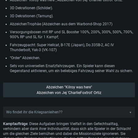
Abzeichen "Kilroy was here", Abzeichen von Jej 'CharlieFoxtrot' Ortiz.
Festplatte: 21,5 GB (minimaler Client)
Netzwerk: Breitband-Internetverbindung
Festplatte: 21,5 GB (minimaler Client)
3D Dekrationen (Schilder).
Festplatte: 21,5 GB (minimaler Client)
Empfohlen
3D Dekrationen (Tarnung).
Empfohlen
Empfohlen
Betriebssystem: Windows 10/11 (64bit)
AbzeichenTrophäe (Abzeichen aus dem Warbond-Shop 2017)
Betriebssystem: Mac OS Big Sur 11.0 oder neuer
Prozessor: Intel Core i5 / Ryzen 5 3600 oder besser
Versorgungsboxen mit RP und SL Booster 100%, 200%, 300%, 500%, 700%,
Betriebssystem: Ubuntu 20.04 64bit
Prozessor: Intel Core i7 (Intel Xeon Prozessoren werden nicht unterstützt)
900% RP und SL für 1 Kampf;
Arbeitsspeicher: 16 GB und mehr
Prozessor: Intel Core i7
Arbeitsspeicher: 8 GB
Fahrzeugpacht: Super Hellcat, B-17E (Japan), Do.335B-2, AC IV
DirectX 11 fähige Grafikkarte oder höher mit den neuesten Treibern: NVIDIA
Arbeitsspeicher: 16 GB
Thunderbolt, Yak-3 (VK-107)
GeForce GTX 1060 oder höher / AMD Radeon RX 570 oder höher
Grafikkarte: Radeon Vega II oder höher mit Metal Support
Grafikkarte: NVIDIA 1060 mit den neuesten Treibern (nicht älter als 6
“Order” Abzeichen.​
Netzwerk: Breitband-Internetverbindung
Netzwerk: Breitband-Internetverbindung
Monate) / vergleichbare AMD (Radeon RX 570) mit den neuesten Treibern
Sets von universellen Ersatzfahrzeugen. Ein Spieler kann diesen
(nicht älter als 6 Monate); mit Vulkan Support
Festplatte: 60,2 GB (Full Client)
Festplatte: 60,2 GB (Full Client)
Gegenstand aktivieren, um ein beliebiges Fahrzeug seiner Wahl zu sichern.
Netzwerk: Breitband-Internetverbindung
Festplatte: 60,2 GB (Full Client)
Abzeichen "Kilroy was here"
Abzeichen von Jej 'CharlieFoxtrot' Ortiz
Wo findet ihr die Kriegsanleihen??
▼
Klickt auf den Button 'Tägliche Aufgaben' im Ingame-Hangar von War Thunder.
Kampfaufträge
: Diese Aufgaben bringen Vielfalt in den Gefechtsalltag,
verhindern aber dank ihrer Individualität, dass sich alle Spieler in der Schlacht
um die gleichen Ziele bemühen und dabei die Missionsziele ignorieren. Sie