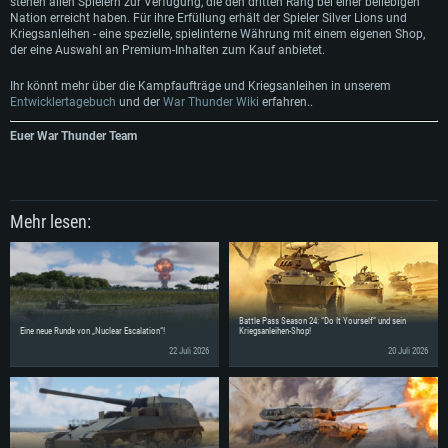
stehen allen Spielern zur Verfügung, die den dritten Rang bei einer beliebigen
Nation erreicht haben. Für ihre Erfüllung erhält der Spieler Silver Lions und
Klickt im sich öffnenden Menü auf den Button 'Shop für Kriegsanleihen' in der
Kriegsanleihen - eine spezielle, spielinterne Währung mit einem eigenen Shop,
Ecke rechts unten.
der eine Auswahl an Premium-Inhalten zum Kauf anbietet.
Ihr könnt mehr über die Kampfaufträge und Kriegsanleihen in unserem
Entwicklertagebuch
und der
War Thunder Wiki
erfahren..
Euer War Thunder Team
Ihr könnt nun eine Reihe von verfügbaren Kriegsanleihen sehen, in dem ihr auf
die verschiedenen Icons klickt.
Käufe können durch einen Klick auf dem Button 'Kaufen' in der unten rechts
getätigt werden.
Mehr lesen:
Battle Pass Season 24: “Do It Yourself” und sein
Eine neue Runde von „Nuclear Escalation“!
Kriegsanleihen-Shop!
22 Juli 2026
20 Juli 2026