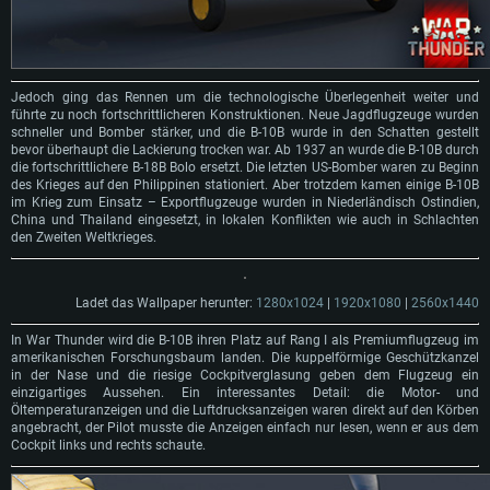
Jedoch ging das Rennen um die technologische Überlegenheit weiter und
führte zu noch fortschrittlicheren Konstruktionen. Neue Jagdflugzeuge wurden
schneller und Bomber stärker, und die B-10B wurde in den Schatten gestellt
bevor überhaupt die Lackierung trocken war. Ab 1937 an wurde die B-10B durch
die fortschrittlichere B-18B Bolo ersetzt. Die letzten US-Bomber waren zu Beginn
des Krieges auf den Philippinen stationiert. Aber trotzdem kamen einige B-10B
im Krieg zum Einsatz – Exportflugzeuge wurden in Niederländisch Ostindien,
China und Thailand eingesetzt, in lokalen Konflikten wie auch in Schlachten
den Zweiten Weltkrieges.
Ladet das Wallpaper herunter:
1280x1024
|
1920x1080
|
2560x1440
In War Thunder wird die B-10B ihren Platz auf Rang I als Premiumflugzeug im
amerikanischen Forschungsbaum landen. Die kuppelförmige Geschützkanzel
in der Nase und die riesige Cockpitverglasung geben dem Flugzeug ein
einzigartiges Aussehen. Ein interessantes Detail: die Motor- und
Öltemperaturanzeigen und die Luftdrucksanzeigen waren direkt auf den Körben
angebracht, der Pilot musste die Anzeigen einfach nur lesen, wenn er aus dem
Cockpit links und rechts schaute.