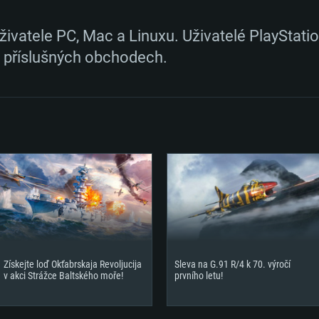
živatele PC, Mac a Linuxu. Uživatelé PlayStat
 příslušných obchodech.
Získejte loď Okťabrskaja Revoljucija
Sleva na G.91 R/4 k 70. výročí
v akci Strážce Baltského moře!
prvního letu!