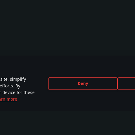
ite, simplify
Deny
efforts. By
r device for these
arn more