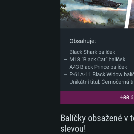
SYS
Obsahuje:
Black Shark balíček
PC
M18 “Black Cat” balíček
A43 Black Prince balíček
Minimální
Minimální
Minimální
P-61A-11 Black Widow balí
Unikátní titul: Černočerná 
OS: Windows 10 (64bitový)
OS: Mac OS Big Sur 11.0 nebo no
OS: Většina moderních 64bitovýc
133
6
Linuxu
Procesor: Dual-Core 2.2 GHz
Procesor: Core i5 (Intel Xeon n
Balíčky obsažené v 
Procesor: Dual-Core 2.4 GHz
slevou!
Operační paměť: 4 GB
Operační paměť: 6 GB