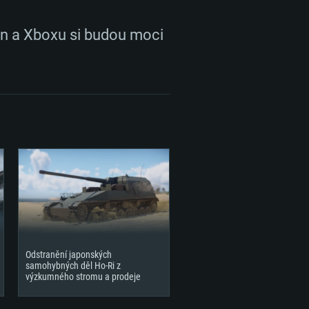
ion a Xboxu si budou moci
Odstranění japonských
samohybných děl Ho-Ri z
výzkumného stromu a prodeje