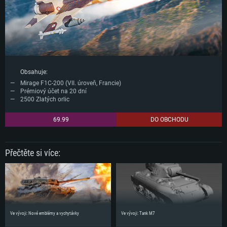
Obsahuje:
Mirage F1C-200 (VII. úroveň, Francie)
Prémiový účet na 20 dní
2500 Zlatých orlic
69.99
DO OBCHODU
Přečtěte si více:
Ve vývoji: Nové emblémy a vychytávky
Ve vývoji: Tank M7