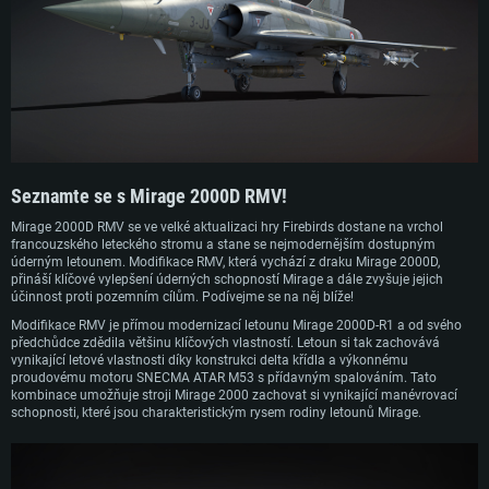
následně vstoupil do služby v roce 2022, kdy bylo na tento standard
modernizováno 55 letounů.
Seznamte se s Mirage 2000D RMV!
Mirage 2000D RMV se ve velké aktualizaci hry Firebirds dostane na vrchol
francouzského leteckého stromu a stane se nejmodernějším dostupným
úderným letounem. Modifikace RMV, která vychází z draku Mirage 2000D,
přináší klíčové vylepšení úderných schopností Mirage a dále zvyšuje jejich
účinnost proti pozemním cílům. Podívejme se na něj blíže!
Modifikace RMV je přímou modernizací letounu Mirage 2000D-R1 a od svého
předchůdce zdědila většinu klíčových vlastností. Letoun si tak zachovává
vynikající letové vlastnosti díky konstrukci delta křídla a výkonnému
proudovému motoru SNECMA ATAR M53 s přídavným spalováním. Tato
kombinace umožňuje stroji Mirage 2000 zachovat si vynikající manévrovací
schopnosti, které jsou charakteristickým rysem rodiny letounů Mirage.