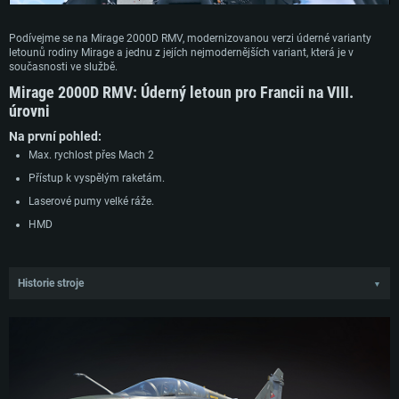
Podívejme se na Mirage 2000D RMV, modernizovanou verzi úderné varianty
letounů rodiny Mirage a jednu z jejích nejmodernějších variant, která je v
současnosti ve službě.
Mirage 2000D RMV
: Úderný letoun pro Francii na VIII.
úrovni
Na první pohled:
Max. rychlost přes Mach 2
Přístup k vyspělým raketám.
Laserové pumy velké ráže.
HMD
Historie stroje
▼
Ve snaze modernizovat letouny Mirage 2000 a prodloužit jejich životnost
zahájila společnost Dassault v roce 2015 program "Rénovation Mi-Vie" (RMV).
V rámci programu získaly letouny Mirage 2000D RMV modernizovanou
avioniku a mohly nést řízené pumy GBU-48 a GBU-50. Ačkoli demonstrátor byl
postaven a vystaven na pařížském leteckém veletrhu v roce 2017, přestavba
prvního letounu na standard RMV začala v roce 2019, první stroj byl dodán v
roce 2021 a krátce poté letectvo provedlo zkušební lety. Mirage 2000D RMV