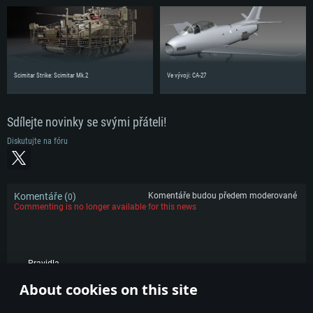
Scimitar Strike: Scimitar Mk.2
Ve vývoji: CA-27
Sdílejte novinky se svými přáteli!
Diskutujte na fóru
Komentáře (
)
Komentáře budou předem moderované
0
Commenting is no longer available for this news
Pravidla
About cookies on this site
POPULÁRNÍ