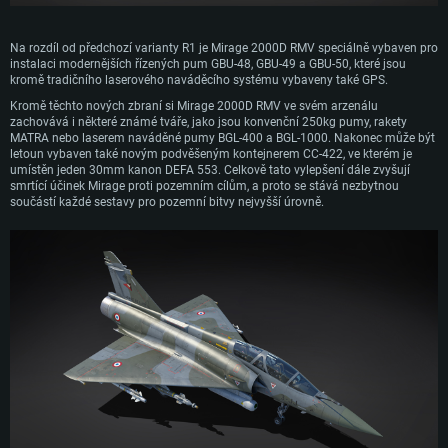
Na rozdíl od předchozí varianty R1 je Mirage 2000D RMV speciálně vybaven pro
instalaci modernějších řízených pum GBU-48, GBU-49 a GBU-50, které jsou
kromě tradičního laserového naváděcího systému vybaveny také GPS.
Kromě těchto nových zbraní si Mirage 2000D RMV ve svém arzenálu
zachovává i některé známé tváře, jako jsou konvenční 250kg pumy, rakety
MATRA nebo laserem naváděné pumy BGL-400 a BGL-1000. Nakonec může být
letoun vybaven také novým podvěšeným kontejnerem CC-422, ve kterém je
umístěn jeden 30mm kanon DEFA 553. Celkově tato vylepšení dále zvyšují
smrtící účinek Mirage proti pozemním cílům, a proto se stává nezbytnou
součástí každé sestavy pro pozemní bitvy nejvyšší úrovně.
SYSTÉMOVÉ POŽADAVKY
PC
Mac
Linux
Minimální
Minimální
Minimální