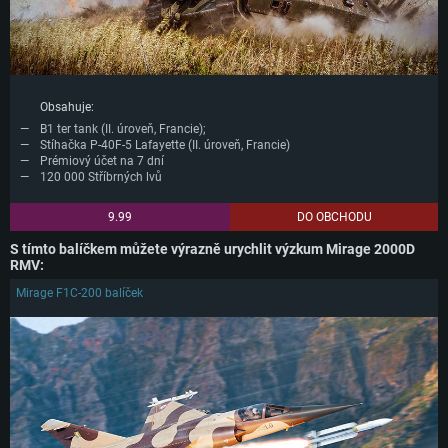
Obsahuje:
B1 ter tank (II. úroveň, Francie);
Stíhačka P-40F-5 Lafayette (II. úroveň, Francie)
Prémiový účet na 7 dní
120 000 Stříbrných lvů
9.99
DO OBCHODU
S tímto balíčkem můžete výrazně urychlit výzkum Mirage 2000D
RMV:
Mirage F1C-200 balíček