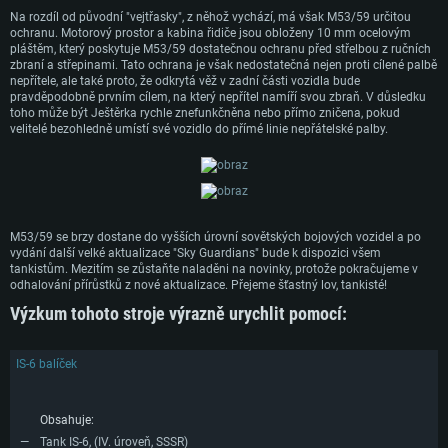
GTX 660. Minimální podporované rozlišení hry je 720p
od AMD/Nvidia pro Mac. Minimální podporované rozlišení hry je 720p v
staršími, než půl roku) / srovnatelná karta AMD s nejnovějšími
Na rozdíl od původní "vejtřasky", z něhož vychází, má však M53/59 určitou
případě použití Metal.
proprietárními ovladači (ne staršími, než půl roku); minimální podporované
ochranu. Motorový prostor a kabina řidiče jsou obloženy 10 mm ocelovým
Připojení: Širokopásmové připojení
rozlišení hry je 720p) a s podporou Vulcan.
pláštěm, který poskytuje M53/59 dostatečnou ochranu před střelbou z ručních
Místo na disku: 22,1 GB
Místo na disku: 22,1 GB
zbraní a střepinami. Tato ochrana je však nedostatečná nejen proti cílené palbě
Připojení: Širokopásmové připojení
nepřítele, ale také proto, že odkrytá věž v zadní části vozidla bude
Doporučené
Místo na disku: 22,1 GB
pravděpodobně prvním cílem, na který nepřítel namíří svou zbraň. V důsledku
Doporučené
toho může být Ještěrka rychle znefunkčněna nebo přímo zničena, pokud
OS: Mac OS Big Sur 11.0 nebo novější
velitelé bezohledně umístí své vozidlo do přímé linie nepřátelské palby.
Doporučené
OS: Windows 10/11 (64bitový)
Procesor: Core i7 (Intel Xeon není podporován)
Procesor: Intel Core i5 nebo Ryzen 5 3600 a lepší
OS: Ubuntu 20.04 64bit
Operační paměť: 8 GB
Operační paměť: 16 GB
Procesor: Intel Core i7
Grafická karta: Radeon Vega II nebo výkonnější s podporou Metal.
Grafická karta: podpora DirectX 11: Nvidia GeForce 1060 a lepší, Radeon R
Operační paměť: 16 GB
570 a lepší
Připojení: Širokopásmové připojení
M53/59 se brzy dostane do vyšších úrovní sovětských bojových vozidel a po
Grafická karta: NVIDIA 1060 s nejnovějšími proprietárními ovladači (ne
vydání další velké aktualizace "Sky Guardians" bude k dispozici všem
Připojení: Širokopásmové připojení
Místo na disku: 62,2 GB
staršími, než půl roku) / srovnatelná karta AMD (Radeon RX 570) s
tankistům. Mezitím se zůstaňte naladěni na novinky, protože pokračujeme v
nejnovějšími proprietárními ovladači (ne staršími, než půl roku) a s
Místo na disku: 62,2 GB
odhalování přírůstků z nové aktualizace. Přejeme šťastný lov, tankisté!
podporou Vulcan.
Výzkum tohoto stroje výrazně urychlit pomocí:
Připojení: Širokopásmové připojení
Místo na disku: 62,2 GB
IS-6 balíček
Obsahuje:
Tank IS-6, (IV. úroveň, SSSR)