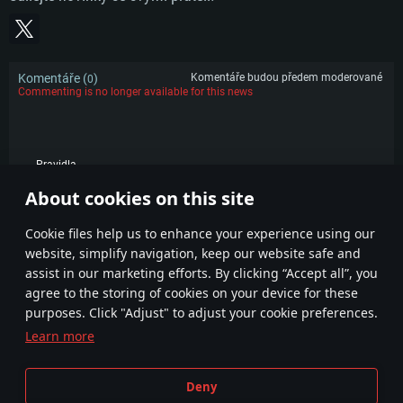
Komentáře (
)
Komentáře budou předem moderované
0
Commenting is no longer available for this news
Pravidla
About cookies on this site
POPULÁRNÍ
Сookie files help us to enhance your experience using our
website, simplify navigation, keep our website safe and
assist in our marketing efforts. By clicking “Accept all”, you
agree to the storing of cookies on your device for these
purposes. Click "Adjust" to adjust your cookie preferences.
Learn more
Smluvní podmínky
Nastavení souborů cookie
Deny
Podmínky používání služby
Zákaznická podpora