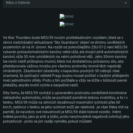
Něco z historie
▼
V roce 1948 zahájili konstruktéři Zbrojovky Brno práce na vývoji nového
taženého protiletadlového děla. Za tímto účelem vycházeli z předchozího
prototypu vyvinutého pro německou armádu ještě za druhé světové války. V
roce 1950 prošel prototyp nové zbraně zkouškami a po úpravách byl v roce
1953 zařazen do výzbroje československé armády pod označením PLDvK vz.
53.
Ve War Thunderu bude M53/59 novým protiletadlovým vozidlem, které se v
Přibližně ve stejné době však československá armáda dospěla k závěru, že je
rámci nadcházející aktualizace "Sky Guardians" objeví ve stromu sovětských
třeba pořídit nové samohybné protiletadlové vozidlo. V důsledku toho bylo
pozemních sil na IV. úrovni. Na rozdíl od pokročilejšího ZSU-57-2 není M53/59
rozhodnuto použít nedávno zprovozněný PLDvK vz. 53 a namontovat jej na
vybaven poloautomatickými kanóny velké ráže, ale dvojicí plně automatických
mobilní platformu. Jako podvozek byl zvolen nákladní vůz Praga V3S, který byl
kanónů ráže 30 mm umístěných na velmi pohotové věži. Jeho 30mm kanóny
v té době velmi rozšířený. Po úpravách bylo v roce 1959 dokončeno nové
lze navíc nabít průbojnou municí, která má dostatečnou průraznou sílu, aby
SYSTÉMOVÉ POŽADAVKY
protiletadlové vozidlo pod označením Praga PLDvK vz. 53/59 „Ještěrka“ a bylo
představovala vážnou hrozbu pro všechny protivníky kromě těch nejsilněji
rychle uvedeno do výzbroje.
chráněných. Zásobování zásobníky s kapacitou pouhých 50 nábojů však
znamená, že začínající velitelé Pragy budou muset počítat s častým přebíjením
Kromě služby ve vlasti se Praga používala i v dalších zemích Varšavské
PC
Mac
mezi jednotlivými střety. Proto s tím počítejte a vždy se držte v blízkosti pevné
smlouvy a také v zemích mimo vojenskou alianci. Ještěrka byla také hojně
překážky, abyste mohli rychle a bezpečně nabít.
exportována na Blízký východ, kde se účastnila četných konfliktů s libyjskými,
Linux
egyptskými a iráckými ozbrojenými silami.
Díky tomu, že M53/59 vychází z upraveného podvozku osvědčené konstrukce
nákladního automobilu, může se pochlubit poměrně dobrou mobilitou, a to i v
Minimální
Minimální
Minimální
terénu. M53/59 může na silnicích dosáhnout maximální rychlosti přes 60
km/h, zatímco v terénu se jeho rychlost sníží jen relativně. Je však třeba mít na
OS: Windows 10 (64bitový)
OS: Mac OS Big Sur 11.0 nebo novější
OS: Většina moderních 64bitových distribucí Linuxu
paměti, že navzdory své robustnosti je М53/59 stále kolové vozidlo. Velmi
Procesor: Dual-Core 2.2 GHz
Procesor: Core i5 (Intel Xeon není podporován)
Procesor: Dual-Core 2.4 GHz
měkké povrchy, jako je sníh a bláto, proto nevyhnutelně negativně ovlivňují jeho
pohyblivost - proto se jim raději vyhněte, pokud můžete!
Operační paměť: 4 GB
Operační paměť: 6 GB
Operační paměť: 4 GB
Grafická karta podpora DirectX 11: AMD Radeon 77XX / NVIDIA GeForce
Grafická karta: Intel Iris Pro 5200 (Mac) nebo srovnatelně výkonnou kartu
Grafická karta: NVIDIA 660 s nejnovějšími proprietárními ovladači (ne