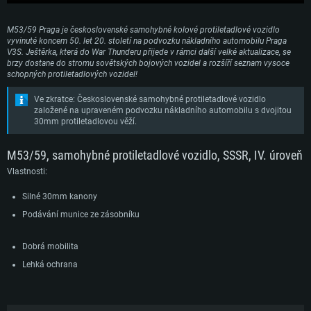
М53/59 Praga je československé samohybné kolové protiletadlové vozidlo
vyvinuté koncem 50. let 20. století na podvozku nákladního automobilu Praga
V3S. Ještěrka, která do War Thunderu přijede v rámci další velké aktualizace, se
brzy dostane do stromu sovětských bojových vozidel a rozšíří seznam vysoce
schopných protiletadlových vozidel!
Ve zkratce: Československé samohybné protiletadlové vozidlo
založené na upraveném podvozku nákladního automobilu s dvojitou
30mm protiletadlovou věží.
M53/59, samohybné protiletadlové vozidlo, SSSR, IV. úroveň
Vlastnosti:
Silné 30mm kanony
Podávání munice ze zásobníku
Dobrá mobilita
Lehká ochrana