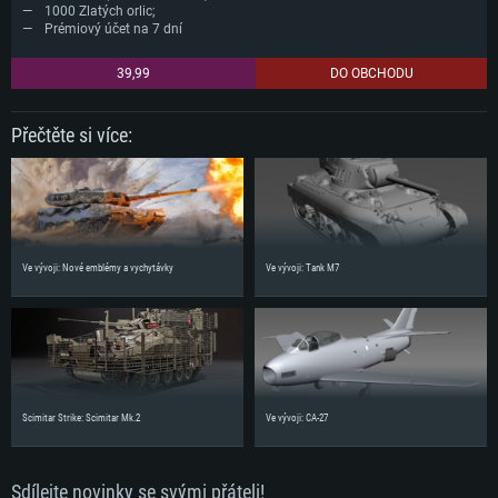
1000 Zlatých orlic;
Prémiový účet na 7 dní
39,99
DO OBCHODU
Přečtěte si více:
Ve vývoji: Nové emblémy a vychytávky
Ve vývoji: Tank M7
Scimitar Strike: Scimitar Mk.2
Ve vývoji: CA-27
Sdílejte novinky se svými přáteli!