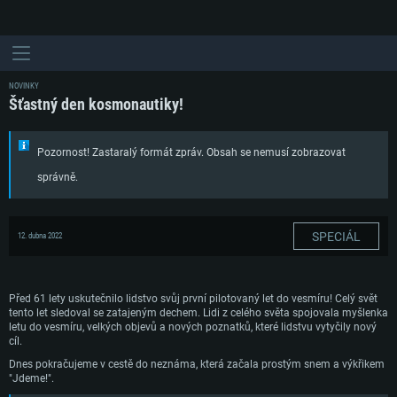
NOVINKY
Šťastný den kosmonautiky!
Pozornost! Zastaralý formát zpráv. Obsah se nemusí zobrazovat
správně.
SPECIÁL
12. dubna 2022
Před 61 lety uskutečnilo lidstvo svůj první pilotovaný let do vesmíru! Celý svět
tento let sledoval se zatajeným dechem. Lidi z celého světa spojovala myšlenka
letu do vesmíru, velkých objevů a nových poznatků, které lidstvu vytyčily nový
cíl.
Dnes pokračujeme v cestě do neznáma, která začala prostým snem a výkřikem
"Jdeme!".