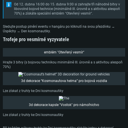
Od 12. dubna 16:00 do 15. dubna 9:00 si zahrajte tři náhodné bitvy v
libovolné bojové technice (minimálně III. úrovně a s aktivitou alespoň
70%) a získáte speciální emblém "Otevřený vesmír".
SYSTÉMOVÉ POŽADAVKY
Sledujte postup plnění eventu v hangáru po kliknutí na svou přezdívku →
Úspěchy → Den kosmonautiky.
PC
Mac
Trofeje pro vesmírné vyzyvatele
Linux
Minimální
Minimální
Minimální
emblém "Otevřený vesmír"
OS: Windows 10 (64bitový)
OS: Mac OS Big Sur 11.0 nebo novější
OS: Většina moderních 64bitových distribucí Linuxu
Hrajte 3 bitvy (s bojovou technikou minimálně III. úrovně a s aktivitou alespoň
70%)
Procesor: Dual-Core 2.2 GHz
Procesor: Core i5 (Intel Xeon není podporován)
Procesor: Dual-Core 2.4 GHz
Operační paměť: 4 GB
Operační paměť: 6 GB
Operační paměť: 4 GB
3d dekorace “Kosmonautova helma” pro bojová vozidla
Grafická karta podpora DirectX 11: AMD Radeon 77XX / NVIDIA GeForce
Grafická karta: Intel Iris Pro 5200 (Mac) nebo srovnatelně výkonnou kartu
Grafická karta: NVIDIA 660 s nejnovějšími proprietárními ovladači (ne
GTX 660. Minimální podporované rozlišení hry je 720p
od AMD/Nvidia pro Mac. Minimální podporované rozlišení hry je 720p v
staršími, než půl roku) / srovnatelná karta AMD s nejnovějšími
Lze získat z truhly ke Dni kosmonautiky
případě použití Metal.
proprietárními ovladači (ne staršími, než půl roku); minimální podporované
Připojení: Širokopásmové připojení
rozlišení hry je 720p) a s podporou Vulcan.
Místo na disku: 22,1 GB
Místo na disku: 22,1 GB
3d dekorace kapsle "Vostok" pro námořnictvo
Připojení: Širokopásmové připojení
Doporučené
Místo na disku: 22,1 GB
Doporučené
Lze získat z truhly ke Dni kosmonautiky
OS: Mac OS Big Sur 11.0 nebo novější
Doporučené
OS: Windows 10/11 (64bitový)