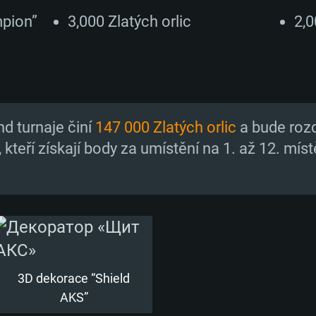
mpion”
3,000 Zlatých orlic
2,0
TÉMOVÉ POŽAD
d turnaje činí
147 000 Zlatých orlic
a bude rozd
 kteří získají body za umístění na 1. až 12. místě,
Mac
Doporučené
Doporučené
Doporučené
vější
h distribucí
OS: Windows 10/1
OS: Mac OS Big Su
OS: Ubuntu 20.04 
3D dekorace “Shield
ení podporován)
Procesor: Intel Co
Procesor: Core i7
Procesor: Intel Co
AKS”