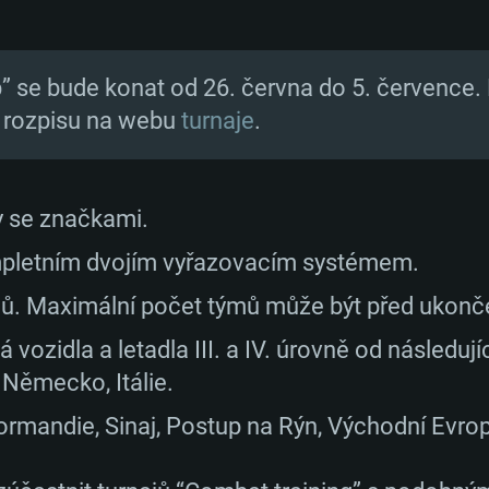
p” se bude konat od 26. června do 5. července. 
 rozpisu na webu
turnaje
.
y se značkami.
mpletním dvojím vyřazovacím systémem.
ů. Maximální počet týmů může být před ukonče
 vozidla a letadla III. a IV. úrovně od následuj
, Německo, Itálie.
ormandie, Sinaj, Postup na Rýn, Východní Evrop