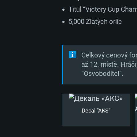
Titul “Victory Cup Cha
5,000 Zlatých orlic
SYS
Celkový cenový fon
až 12. místě. Hráči,
PC
“Osvoboditel”.
Minimální
Minimální
Minimální
Decal “AKS”
OS: Windows 10 (64bitový)
OS: Mac OS Big Sur 11.0 nebo no
OS: Většina moderních 64bitovýc
Linuxu
Procesor: Dual-Core 2.2 GHz
Procesor: Core i5 (Intel Xeon n