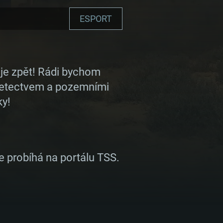
ESPORT
 je zpět! Rádi bychom
s letectvem a pozemními
ky!
e probíhá na portálu TSS.