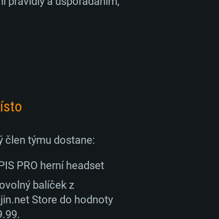
i pravidly a uspořádáním,
ísto
 člen týmu dostane:
PIS PRO herní headset
ovolný balíček z
jin.net Store do hodnoty
.99.