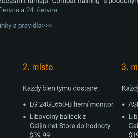
častnit turnajů “Combat training” s podobným
 června
a
24. června
.
ínky a pravidla>>>
2. místo
3. m
:
Každý člen týmu dostane:
Každý
LG 24GL650-B herní monitor
AS
Libovolný balíček z
Lib
Gaijin.net Store do hodnoty
Gai
$39.99.
$19