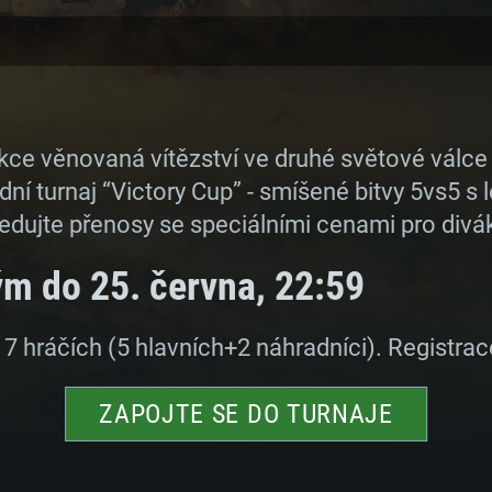
kce věnovaná vítězství ve druhé světové válce
ní turnaj “Victory Cup” - smíšené bitvy 5vs5 
ledujte přenosy se speciálními cenami pro divá
ým do 25. června, 22:59
 7 hráčích (5 hlavních+2 náhradníci). Registrac
ZAPOJTE SE DO TURNAJE