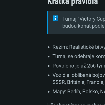
Krátká pravidla
Turnaj “Victory Cu
budou konat podle
Režim: Realistické bitv
Turnaj se odehraje ko
Povoleno je až 256 tým
Vozidla: oblíbená bojová
SSSR, Británie, Francie
Mapy: Berlín, Polsko, N