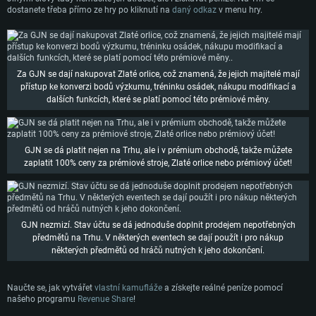
Místo na disku: 22,1 GB
dostanete třeba přímo ze hry po kliknutí na
daný odkaz
v menu hry.
Místo na disku: 22,1 GB
Připojení: Širokopásmové připojení
Doporučené
Místo na disku: 22,1 GB
Doporučené
OS: Mac OS Big Sur 11.0 nebo novější
Doporučené
OS: Windows 10/11 (64bitový)
Procesor: Core i7 (Intel Xeon není podporován)
Za GJN se dají nakupovat Zlaté orlice, což znamená, že jejich majitelé mají
Procesor: Intel Core i5 nebo Ryzen 5 3600 a lepší
OS: Ubuntu 20.04 64bit
přístup ke konverzi bodů výzkumu, tréninku osádek, nákupu modifikací a
Operační paměť: 8 GB
Operační paměť: 16 GB
dalších funkcích, které se platí pomocí této prémiové měny.
Procesor: Intel Core i7
Grafická karta: Radeon Vega II nebo výkonnější s podporou Metal.
Grafická karta: podpora DirectX 11: Nvidia GeForce 1060 a lepší, Radeon R
Operační paměť: 16 GB
570 a lepší
Připojení: Širokopásmové připojení
Grafická karta: NVIDIA 1060 s nejnovějšími proprietárními ovladači (ne
Připojení: Širokopásmové připojení
Místo na disku: 62,2 GB
staršími, než půl roku) / srovnatelná karta AMD (Radeon RX 570) s
GJN se dá platit nejen na Trhu, ale i v prémium obchodě, takže můžete
nejnovějšími proprietárními ovladači (ne staršími, než půl roku) a s
zaplatit 100% ceny za prémiové stroje, Zlaté orlice nebo prémiový účet!
Místo na disku: 62,2 GB
podporou Vulcan.
Připojení: Širokopásmové připojení
Místo na disku: 62,2 GB
GJN nezmizí. Stav účtu se dá jednoduše doplnit prodejem nepotřebných
předmětů na Trhu. V některých eventech se dají použít i pro nákup
některých předmětů od hráčů nutných k jeho dokončení.
Naučte se, jak vytvářet
vlastní kamufláže
a získejte reálné peníze pomocí
našeho programu
Revenue Share
!