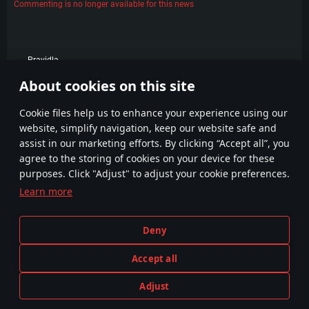
Commenting is no longer available for this news
Pravidla
About cookies on this site
POPULÁRNÍ
Сookie files help us to enhance your experience using our
website, simplify navigation, keep our website safe and
assist in our marketing efforts. By clicking “Accept all”, you
agree to the storing of cookies on your device for these
purposes. Click "Adjust" to adjust your cookie preferences.
Learn more
Smluvní podmínky
Nastavení souborů cookie
Deny
Podmínky používání služby
Zákaznická podpora
Pravidla soukromí
Accept all
Adjust
Vyobrazení jakékoli skutečné zbraně nebo vozidla v této hře neznamená účast na vývoji hry, sponzorství nebo schválení
HREJTE TEĎ
jakýmkoli výrobcem zbraně nebo vozidla.
© 2011—2026 Gaijin Games Kft. All trademarks, logos and brand names are the property of their respective owners.