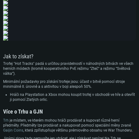
SYSTÉMOVÉ POŽADAVKY
Jak to získat?
Trofej "Hot Tracks" padá s určitou pravidelností v náhodných bitvách ve všech
herních módech (kromě kooperativního PvE režimu “Zteč” a režimu “Světová
PC
Mac
válka”).
Linux
Minimální požadavky pro získání trofeje jsou: účast v bitvě pomocí stroje
minimálně II. úrovně a s aktivitou v boji alespoň 50%.
Minimální
Minimální
Minimální
Hráči na Playstation a Xbox mohou koupit trofej v obchodě ve hře a otevřít
OS: Windows 10 (64bitový)
OS: Mac OS Big Sur 11.0 nebo novější
OS: Většina moderních 64bitových distribucí Linuxu
ji pomocí Zlatých orlic.
Procesor: Dual-Core 2.2 GHz
Procesor: Core i5 (Intel Xeon není podporován)
Procesor: Dual-Core 2.4 GHz
Více o Trhu a GJN
Operační paměť: 4 GB
Operační paměť: 6 GB
Operační paměť: 4 GB
Trh
je místem, ve kterém mohou hráči prodávat a kupovat různé herní
Grafická karta podpora DirectX 11: AMD Radeon 77XX / NVIDIA GeForce
Grafická karta: Intel Iris Pro 5200 (Mac) nebo srovnatelně výkonnou kartu
Grafická karta: NVIDIA 660 s nejnovějšími proprietárními ovladači (ne
předměty. Předměty lze prodávat a nakupovat pomocí speciální měny zvané
GTX 660. Minimální podporované rozlišení hry je 720p
od AMD/Nvidia pro Mac. Minimální podporované rozlišení hry je 720p v
staršími, než půl roku) / srovnatelná karta AMD s nejnovějšími
Gaijin Coins
, která zpřístupňuje většinu prémiového obsahu ve War Thunderu.
případě použití Metal.
proprietárními ovladači (ne staršími, než půl roku); minimální podporované
Připojení: Širokopásmové připojení
rozlišení hry je 720p) a s podporou Vulcan.
Jinými slovy tady nemusíte jen utrácet, ale i získávat peníze! Na Trh se