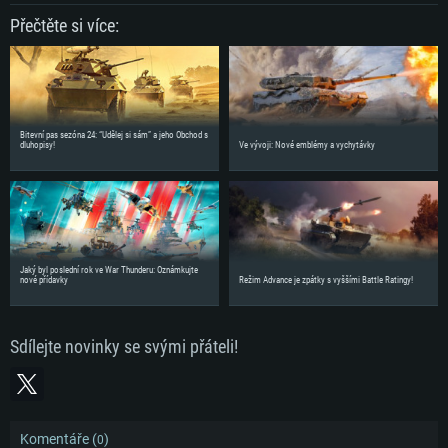
Přečtěte si více:
Bitevní pas sezóna 24: “Udělej si sám” a jeho Obchod s
dluhopisy!
Ve vývoji: Nové emblémy a vychytávky
Jaký byl poslední rok ve War Thunderu: Oznámkujte
nové přídavky
Režim Advance je zpátky s vyššími Battle Ratingy!
Sdílejte novinky se svými přáteli!
Komentáře (
)
0