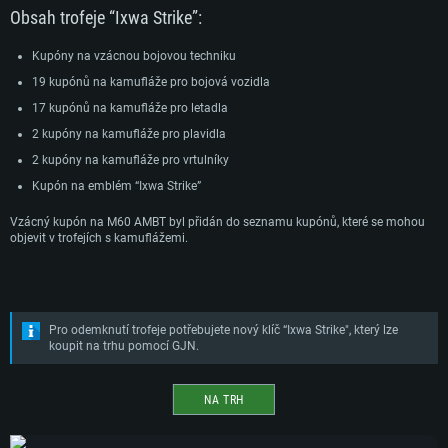
Obsah trofeje “Ixwa Strike”:
Kupóny na vzácnou bojovou techniku
19 kupónů na kamufláže pro bojová vozidla
17 kupónů na kamufláže pro letadla
2 kupóny na kamufláže pro plavidla
2 kupóny na kamufláže pro vrtulníky
Kupón na emblém “Ixwa Strike”
Vzácný kupón na M60 AMBT byl přidán do seznamu kupónů, které se mohou
objevit v trofejích s kamuflážemi.
Pro odemknutí trofeje potřebujete nový klíč “Ixwa Strike", který lze
koupit na trhu pomocí GJN.
NA TRH