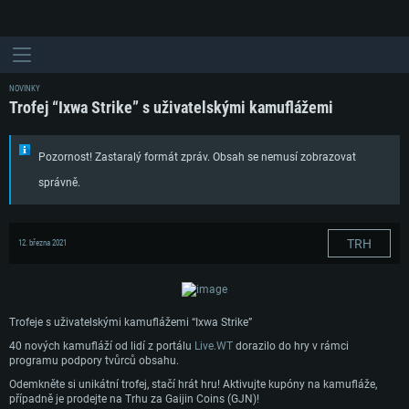
NOVINKY
Trofej “Ixwa Strike” s uživatelskými kamuflážemi
Pozornost! Zastaralý formát zpráv. Obsah se nemusí zobrazovat
správně.
TRH
12. března 2021
Trofeje s uživatelskými kamuflážemi “Ixwa Strike”
40 nových kamufláží od lidí z portálu
Live.WT
dorazilo do hry v rámci
programu podpory tvůrců obsahu.
Odemkněte si unikátní trofej, stačí hrát hru! Aktivujte kupóny na kamufláže,
případně je prodejte na Trhu za Gaijin Coins (GJN)!