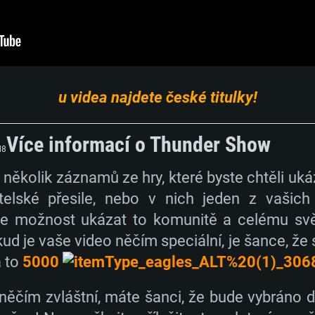
u videa najdete české titulky!
Více informací o Thunder Show
TÉMOVÉ POŽAD
kolik záznamů ze hry, které byste chtěli ukáz
átelské přesile, nebo v nich jeden z vašic
 možnost ukázat to komunitě a celému světu
Mac
d je vaše video něčím speciální, je šance, že 
a to
5000
Doporučené
Doporučené
Doporučené
něčím zvláštní, máte šanci, že bude vybráno 