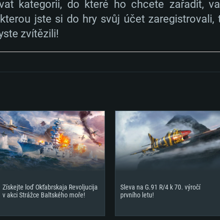
at kategorii, do které ho chcete zařadit, va
terou jste si do hry svůj účet zaregistrovali
ste zvítězili!
Získejte loď Okťabrskaja Revoljucija
Sleva na G.91 R/4 k 70. výročí
v akci Strážce Baltského moře!
prvního letu!