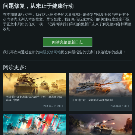
问题修复，从未止于健康行动
在本期健康行动中，我们为玩家准备的大量游戏问题修复与机制升级当中还有不
少内容尚未列入本篇推文。尽管如此，我们相信玩家对它们的关注程度丝毫不亚
于正文中列出的任何一项——记得阅读我们详细的更新日志来了解完整内容和调整
改动！
阅读完整更新日志
我们再次向通过全新的
问题反馈网站
提交问题报告的玩家们表达诚挚的感谢！
阅读更多:
战斗通行证新赛季“自己动手”上线，奖券商店阵
容现已揭晓！
开发进行时：全新贴花与便利机制
2026 年 7 月 20 日
2026 年 8 月 3 日