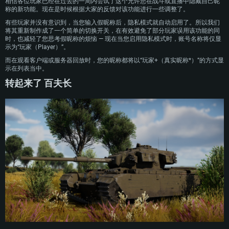
相信各位玩家已经在过去的一周内尝试了这个允许您在战斗或直播中隐藏自己昵
称的新功能。现在是时候根据大家的反馈对该功能进行一些调整了。
有些玩家并没有意识到，当您输入假昵称后，隐私模式就自动启用了。所以我们
将其重新制作成了一个简单的切换开关，在有效避免了部分玩家误用该功能的同
时，也减轻了您思考假昵称的烦恼 — 现在当您启用隐私模式时，账号名称将仅显
示为“玩家（Player）”。
而在观看客户端或服务器回放时，您的昵称都将以“玩家+（真实昵称*）”的方式显
示在列表当中。
配置要求
转起来了 百夫长
PC平台
MAC平台
Linux平台
最低配置
最低配置
最低配置
操作系统：Windows 10 (64位)
操作系统：Mac OS Big Sur 11.0 或更新版本
操作系统：大部分现代 64 位 Linux 系统发行版
处理器：双核 2.2 GHz
处理器：Core i7，至少需要 2.2GHz (不支持Intel Xeon系列)
处理器：双核 2.4 GHz
内存大小：4GB
内存大小：6 GB
内存大小：4 GB
图形处理器：DirectX 11 级别的显卡 - AMD Radeon 77XX / NVIDIA GeForce
图形处理器: Intel Iris Pro 5200 (Mac) 或同等水平的 AMD / Nvidia显卡 (游戏
图形处理器：NVIDIA GTX 660 及最新显卡驱动 (至少为半年以内的版本) 或同
GTX 660 (游戏支持的解析度最低为720P)
支持的解析度最低为720P)
等水平的 AMD 显卡及最新的显卡驱动 (至少为半年以内的版本)。游戏支持的
解析度最低为720P。显卡需要支持Vulkan API
网络：宽带网络连接
网络：宽带网络连接
网络：宽带网络连接
硬盘空间：23.1 GB (极简客户端)
硬盘空间: 22.1 GB (极简客户端)