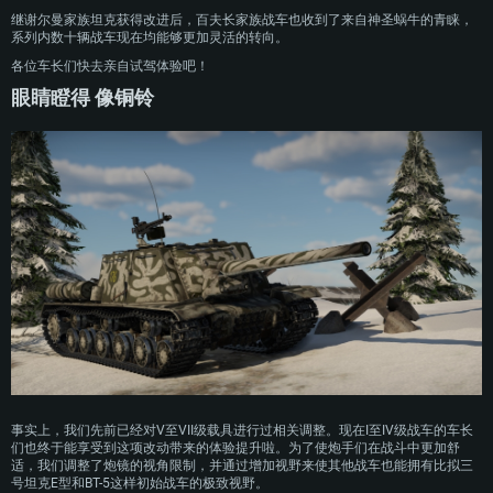
硬盘空间: 22.1 GB (极简客户端)
继谢尔曼家族坦克获得改进后，百夫长家族战车也收到了来自神圣蜗牛的青睐，
系列内数十辆战车现在均能够更加灵活的转向。
推荐配置
推荐配置
推荐配置
各位车长们快去亲自试驾体验吧！
操作系统：Windows 10 / 11 (64位)
操作系统：Mac OS Big Sur 11.0 或更新版本
操作系统：Ubuntu 20.04 64位
眼睛瞪得 像铜铃
处理器：英特尔 Core i5 或 Ryzen 5 3600 及以上
处理器：Core i7 (不支持Intel Xeon系列)
处理器：Intel Core i7
内存大小: 16 GB 或更高
内存大小：8 GB
内存大小: 16 GB
图形处理器：DirectX 11 及以上级别的显卡 - Nvidia GeForce GTX1060 /
图形处理器：Radeon Vega II或更高，需要支持Metal
AMD Radeon RX 570 同等级及更高
图形处理器：NVIDIA GTX 1060 与最新显卡驱动 (至少为半年以内的版本) 或
网络：宽带网络连接
同等水平的 AMD 显卡 (如 Radeon RX 570) 及最新的显卡驱动 (至少为半年以
网络：宽带网络连接
内的版本)。
硬盘空间：62.2 GB (完整客户端)
硬盘空间: 75.9 GB (完整客户端)
网络：宽带网络连接
硬盘空间：62.2 GB (完整客户端)
事实上，我们先前已经对V至VII级载具进行过相关调整。现在I至IV级战车的车长
们也终于能享受到这项改动带来的体验提升啦。为了使炮手们在战斗中更加舒
适，我们调整了炮镜的视角限制，并通过增加视野来使其他战车也能拥有比拟三
号坦克E型和BT-5这样初始战车的极致视野。