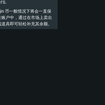
 或更高
aijin 币一般情况下将会一直保
在账户中，通过在市场上卖出
X 11 及以上级别的显卡 - Nvidia
on Vega II或更高，需要支持
A GTX 1060 与最新显卡驱动
戏道具即可轻松补充其余额。
0 / AMD Radeon RX 570 同等级及
版本) 或同等水平的 AMD 显卡
X 570) 及最新的显卡驱动 (至少为半
接
接
B (完整客户端)
接
B (完整客户端)
B (完整客户端)