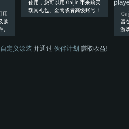
使用，您可以用 Gaijin 币来购买
内存大小: 16 GB
内存大小：8 GB
内存大小: 16 GB
载具礼包、金鹰或者高级账号！
可用
G
及购
留
卡 - AMD
 及最新显卡驱动 (至
图形处理器：Direct
图形处理器：Rade
图形处理器：NVIDI
种。
游
e GTX 660 (游戏支
0 (Mac) 或同等水平的
的 AMD 显卡及最
GeForce GTX106
Metal
(至少为半年以内的
的解析度最低为720P)
的版本)。游戏支持
更高
(如 Radeon R
网络：宽带网络连
作
自定义涂装
并通过
伙伴计划
赚取收益!
ulkan API
年以内的版本)。
网络：宽带网络连
硬盘空间：62.2 G
网络：宽带网络连
硬盘空间: 75.9 G
硬盘空间：62.2 G