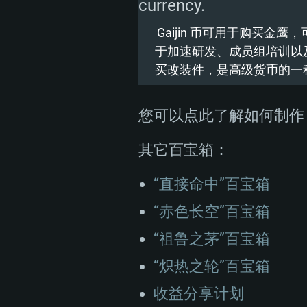
Xeon系列)
内存大小：4GB
内存大小：4 GB
Gaijin 币可用于购买金鹰，
内存大小：6 GB
于加速研发、成员组培训以
图形处理器：DirectX 11 级别的显
图形处理器：NVIDIA GTX 660
买改装件，是高级货币的一
Radeon 77XX / NVIDIA GeForc
图形处理器: Intel Iris Pro 520
少为半年以内的版本) 或同等水平
持的解析度最低为720P)
AMD / Nvidia显卡 (游戏支持
新的显卡驱动 (至少为半年以内
您可以点此了解如何制
的解析度最低为720P。显卡需要支持V
网络：宽带网络连接
网络：宽带网络连接
其它百宝箱：
网络：宽带网络连接
硬盘空间：23.1 GB (极简客户端)
硬盘空间: 22.1 GB (极简客户端)
“直接命中”百宝箱
硬盘空间: 22.1 GB (极简客户端)
“赤色长空”百宝箱
“祖鲁之茅”百宝箱
“炽热之轮”百宝箱
收益分享计划