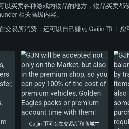
以买卖各种游戏内物品的地方，物品买卖都使用 G
hunder 相关高级内容。
交易所消费，还可以自己赚点 Gaijin 币 
配置要求
MAC平台
推荐配置
推荐配置
推荐配置
.0 或更新版本
ux 系统发行版
操作系统：Windows 
操作系统：Mac OS 
操作系统：Ubuntu 
z (不支持Intel
处理器：英特尔 Core 
处理器：Core i7 (
处理器：Intel Core
Gaijin 币可以在交易所和商城中