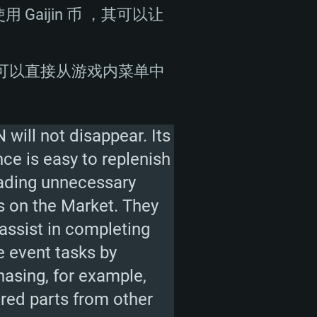
aijin 币 ，其可以让
！您可以直接从游戏内菜单中
Linux平台
10 / 11 (64位)
Big Sur 11.0 或更新版本
20.04 64位
i5 或 Ryzen 5 3600 及以上
不支持Intel Xeon系列)
 i7