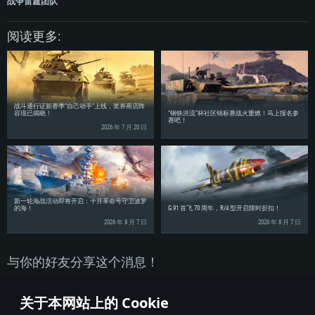
战争雷霆团队
处理器：英特尔 Core i5 或 Ryzen 5 3600 及以上
处理器：Core i7 (不支持Intel Xeon系列)
处理器：Intel Core i7
内存大小: 16 GB 或更高
内存大小：8 GB
阅读更多:
内存大小: 16 GB
图形处理器：DirectX 11 及以上级别的显卡 - Nvidia GeForce GTX1060 /
图形处理器：Radeon Vega II或更高，需要支持Metal
AMD Radeon RX 570 同等级及更高
图形处理器：NVIDIA GTX 1060 与最新显卡驱动 (至少为半年以内的版本) 或
网络：宽带网络连接
同等水平的 AMD 显卡 (如 Radeon RX 570) 及最新的显卡驱动 (至少为半年以
网络：宽带网络连接
内的版本)。
硬盘空间：62.2 GB (完整客户端)
硬盘空间: 75.9 GB (完整客户端)
网络：宽带网络连接
战斗通行证新赛季“自己动手”上线，奖券商店阵
硬盘空间：62.2 GB (完整客户端)
容现已揭晓！
“钢铁洪流”杯社区锦标赛战火重燃！马上报名参
赛吧！
2026 年 7 月 20 日
新一轮海战活动即将开启：十月革命号守卫波罗
的海！
G.91 首飞 70 周年，R/4 型开启限时折扣！
2026 年 8 月 7 日
2026 年 8 月 7 日
与你的好友分享这个消息！
关于本网站上的 Cookie