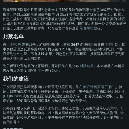
游戏管理团队每个月定期为您带来本月我们反制作弊玩家与恶意游戏行为的总结
报告。来自玩家的录像回放举报与 BattlEye 共同筑成了游戏安全的基石。因此，
如您在战斗中遭遇任何可疑玩家或发现存在违规情况，欢迎前往官网首页的“社区
配置要求
→ 战斗回放”界面搜索对应的战局回放进行举报。我们在此向每一位提交录像举报
的热心玩家致以诚挚的谢意！您可在官方百科查看
录像举报教程
。
PC平台
MAC平台
封禁名单
Linux平台
自
上期公告
发布以来，游戏管理团队共查获
3647
名违规玩家并进行了封禁，其
中多数是因违反最终用户许可协议第 3.2.3 条，即使用外挂与脚本软件进行作弊
最低配置
最低配置
最低配置
而遭到永久封禁。另有
319
名用户因恶意伤害友军玩家、推挤载具等破坏行为而
遭受为期一周以上的封禁。
操作系统：Windows 10 (64位)
操作系统：Mac OS Big Sur 11.0 或更新版本
操作系统：大部分现代 64 位 Linux 系统发行版
为了保证处置结果的公开透明，开发团队在此公布
封禁名单
。本名单将在本篇公
处理器：双核 2.2 GHz
处理器：Core i7，至少需要 2.2GHz (不支持Intel Xeon系列)
处理器：双核 2.4 GHz
告发布后为期 2 周的时间里进行公示。
内存大小：4GB
内存大小：6 GB
内存大小：4 GB
我们的建议
图形处理器：DirectX 11 级别的显卡 - AMD Radeon 77XX / NVIDIA GeForce
图形处理器: Intel Iris Pro 5200 (Mac) 或同等水平的 AMD / Nvidia显卡 (游戏
图形处理器：NVIDIA GTX 660 及最新显卡驱动 (至少为半年以内的版本) 或同
开发团队强烈推荐玩家为账户设置高强度密码，并在
账户资料页面
开启二步验
GTX 660 (游戏支持的解析度最低为720P)
支持的解析度最低为720P)
等水平的 AMD 显卡及最新的显卡驱动 (至少为半年以内的版本)。游戏支持的
证。目前游戏支持多种手段验证身份：手机短信、电子邮箱、动态口令验证应用
解析度最低为720P。显卡需要支持Vulkan API
网络：宽带网络连接
网络：宽带网络连接
(
Gaijin Pass
或谷歌验证器) 以及电报验证机器人等——如若无法正常收取二步验
网络：宽带网络连接
证短信，我们建议您选用后几种措施保障您的账号安全。
硬盘空间：23.1 GB (极简客户端)
硬盘空间: 22.1 GB (极简客户端)
硬盘空间: 22.1 GB (极简客户端)
此外我们建议玩家们开启登录邮箱的二步验证功能，以在账号登录状态异常、可
能遭到盗用时及时获取动向。以上措施能够有效防止您的账号遭受他人盗用。最
推荐配置
推荐配置
后敬请牢记公平游戏原则，不要使用外挂与脚本等非法软件作弊，更不要与他人
推荐配置
共用账号！
操作系统：Windows 10 / 11 (64位)
操作系统：Mac OS Big Sur 11.0 或更新版本
操作系统：Ubuntu 20.04 64位