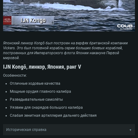
Японский линкор Kongō был построен на верфях британской компании
Vickers. Это был головной корабль серии больших боевых кораблей,
построенных для Императорского флота Японии накануне Первой
мировой.
IJN Kongō, линкор, Япония, ранг V
Особенности:
Отличные ходовые качества
Мощные орудия главного калибра
Разведывательные самолёты
Уязвим для снарядов большого калибра
Слабая зенитная артиллерия дальнего действия
Историческая справка
▼
После ввода в строй Королевского флота Великобритании линейного