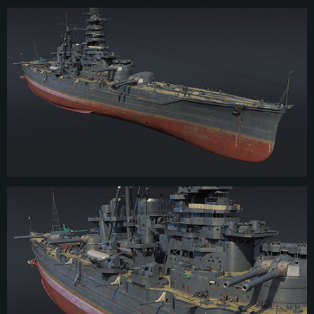
крейсера HMS Invincible в 1908 году, японский флот также пожелал
качественного улучшения собственного боевого потенциала за счёт
постройки современных военных кораблей. Проблема была в том, что
японские судостроительные верфи не обладали достаточным объёмом
знаний и технологиями для реализации данной программы. По
действующему тогда соглашению о военно-морском сотрудничестве,
Япония обратилась к британской компании Vickers, которая, помимо
помощи в проектировании нового типа военных кораблей для Японии,
также согласилась построить головной корабль серии, Kongō, тогда как
остальные корабли серии должны были строиться в Японии.
Kongō был заложен в январе 1911 года как головной корабль
одноимённого класса современных линейных кресеров. Он был спущен на
воду в 1912 году и завершён в апреле 1913 года, а в августе того же года
самый современный японский военный корабль вступил в строй. Во
время Первой мировой войны Kongō принимал участие в ряде
незначительных операций, а после её окончания был быстро переведен в
резерв. Из-за международных соглашений, ограничивающих военно-
морские силы после Первой мировой войны, Япония в целях
поддержания боевого потенциала была вынуждена усовершенствовать
существующие военные корабли. Поэтому Kongō в межвоенный период
дважды подвергался серьезной модернизации, в ходе чего корабль не
только значительно улучшил свои характеристики, но и заметно
изменился внешне.
В отличие от Первой, во время Второй мировой войны послужной список
Kongō был довольно впечатляющим. Линкор принял участие в
нескольких крупных операциях, включая вторжение в Голландскую Ост-