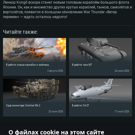
Линкор Kongō вскоре станет новым топовым кораблём большого флота
Японии. Он, как и множество других крутых кораблей, танков, самолётов и
вертолётов, появится в большом обновлении War Thunder «Ветер
перемен» — ждать осталось недолго!
Читайте также:
В работе: новые наклейки и эмблемы
В работе: танк M7
3 августа 2026
24 июля 2026
Удар скимитара: Scimitar Mk.2
В работе: CA-27
23 июля 2026
17 июля 2026
Поделись новостью с друзьями!
О файлах cookie на этом сайте