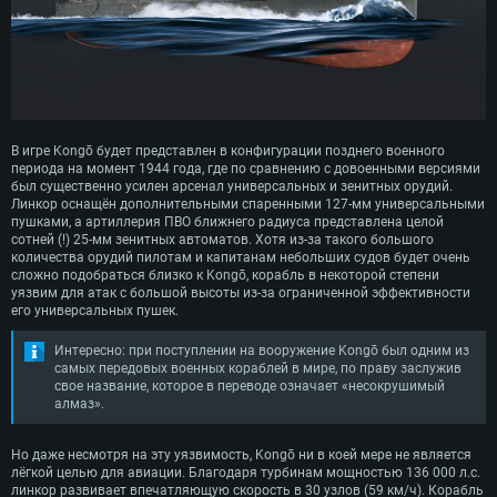
ОС: Windows 10 (64 bit)
Операционная система: Mac OS Big Sur 11.0
Операционная система: Современные дистрибутивы Linux 64bit
Процессор: Dual-Core 2.2 GHz
Процессор: Core i5, минимум 2.2GHz (Intel Xeon не поддерживается)
Процессор: Dual-Core 2.4 ГГц
Оперативная память: 4 ГБ
Оперативная память: 6 Гб
Оперативная память: 4 Гб
Видеокарта с поддержкой DirectX версии 11: AMD Radeon 77XX /
Видеокарта: Intel Iris Pro 5200 (Mac) или аналогичная видеокарта
Видеокарта: NVIDIA GeForce 660 со свежими проприетарными
NVIDIA GeForce GTX 660. Минимальное поддерживаемое разрешение 
AMD/Nvidia для Mac (минимальное поддерживаемое разрешение –
драйверами (не старее 6 месяцев) / соответствующая серия AMD
В игре Kongō будет представлен в конфигурации позднего военного
720p.
720p) с поддержкой Metal
Radeon со свежими проприетарными драйверами (не старее 6
периода на момент 1944 года, где по сравнению с довоенными версиями
месяцев, минимальное поддерживаемое разрешение - 720p) с
Сеть: Широкополосное подключение к Интернету
Место на жестком диске: 23.1 Гб
был существенно усилен арсенал универсальных и зенитных орудий.
поддержкой Vulkan
Линкор оснащён дополнительными спаренными 127-мм универсальными
Место на жестком диске: 23.1 Гб
Место на жестком диске: 23.1 Гб
пушками, а артиллерия ПВО ближнего радиуса представлена целой
Рекомендуемые
сотней (!) 25-мм зенитных автоматов. Хотя из-за такого большого
Рекомендуемые
количества орудий пилотам и капитанам небольших судов будет очень
Рекомендуемые
Операционная система: Mac OS Big Sur 11.0
сложно подобраться близко к Kongō, корабль в некоторой степени
ОС: Windows 10/11 (64bit)
Процессор: Intel Core i7 (Intel Xeon не поддерживается)
уязвим для атак с большой высоты из-за ограниченной эффективности
Операционная система: Ubuntu 20.04 64bit
Процессор: Intel Core i5 или Ryzen 5 3600 и выше
его универсальных пушек.
Оперативная память: 8 Гб
Процессор: Intel Core i7
Оперативная память: 16 ГБ
Видеокарта: Radeon Vega II и выше с поддержкой Metal
Интересно: при поступлении на вооружение Kongō был одним из
Оперативная память: 16 Гб
Видеокарта с поддержкой DirectX 11 и выше: Nvidia GeForce 1060 и
самых передовых военных кораблей в мире, по праву заслужив
Место на жестком диске: 75.9 Гб
выше, Radeon RX 570 и выше
Видеокарта: NVIDIA GeForce 1060 со свежими проприетарными
свое название, которое в переводе означает «несокрушимый
драйверами (не старее 6 месяцев) / Radeon RX 570 со свежими
алмаз».
Сеть: Широкополосное подключение к Интернету
проприетарными драйверами (не старее 6 месяцев) с поддержкой
Vulkan
Место на жестком диске: 75.9 Гб
Но даже несмотря на эту уязвимость, Kongō ни в коей мере не является
Место на жестком диске: 75.9 Гб
лёгкой целью для авиации. Благодаря турбинам мощностью 136 000 л.с.
линкор развивает впечатляющую скорость в 30 узлов (59 км/ч). Корабль