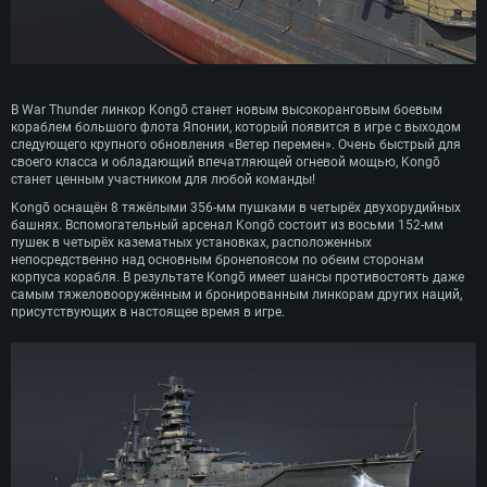
Индию, битву за Мидуэй, а также поддерживал японские войска на
Гуадалканале. Примерно через месяц после участия в знаменитой битве
в заливе Лейте, в ноябре 1944 года, Kongō был потоплен в результате
успешной торпедной атаки американской подводной лодки USS Sealion.
В War Thunder линкор Kongō станет новым высокоранговым боевым
кораблем большого флота Японии, который появится в игре с выходом
следующего крупного обновления «Ветер перемен». Очень быстрый для
своего класса и обладающий впечатляющей огневой мощью, Kongō
станет ценным участником для любой команды!
Kongō оснащён 8 тяжёлыми 356-мм пушками в четырёх двухорудийных
башнях. Вспомогательный арсенал Kongō состоит из восьми 152-мм
пушек в четырёх казематных установках, расположенных
непосредственно над основным бронепоясом по обеим сторонам
корпуса корабля. В результате Kongō имеет шансы противостоять даже
самым тяжеловооружённым и бронированным линкорам других наций,
присутствующих в настоящее время в игре.
СИСТЕМНЫЕ ТРЕБОВАНИЯ
Для PC
Для Mac
Для Linux
Минимальные
Минимальные
Минимальные