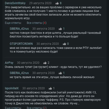
СИСТЕМНЫЕ ТРЕБОВАНИЯ
DenisSvintitskiy
29 августа 2020
8
Это омерзительно .из за ваших проблем с сервером я уже несколько
боёв сливаюсь и не получаю 1 место.почему я должен лишнии бои
Для PC
Для Mac
играть.зачем вы свой биатлон запихали ,если не можете обеспечить
нормальную игру.
Для Linux
Еще ответы
Все ответы (
4
)
Минимальные
Минимальные
Минимальные
SIBERIA_42rus
30 августа 2020
1
честно говоря биатлон в игре шляпа , лучше реальный танковый
ОС: Windows 10 (64 bit)
Операционная система: Mac OS Big Sur 11.0
Операционная система: Современные дистрибутивы Linux 64bit
биатлон посмотреть интереса и то больше будет
Процессор: Dual-Core 2.2 GHz
Процессор: Core i5, минимум 2.2GHz (Intel Xeon не поддерживается)
Процессор: Dual-Core 2.4 ГГц
GTSPORTCROWN
30 августа 2020
0
мне не сложно еще раз написать тоже самое а если РПУ залюбит
Оперативная память: 4 ГБ
Оперативная память: 6 Гб
Оперативная память: 4 Гб
то и покинутьигру несложно будет
Видеокарта с поддержкой DirectX версии 11: AMD Radeon 77XX /
Видеокарта: Intel Iris Pro 5200 (Mac) или аналогичная видеокарта
Видеокарта: NVIDIA GeForce 660 со свежими проприетарными
NVIDIA GeForce GTX 660. Минимальное поддерживаемое разрешение 
AMD/Nvidia для Mac (минимальное поддерживаемое разрешение –
драйверами (не старее 6 месяцев) / соответствующая серия AMD
720p.
720p) с поддержкой Metal
Radeon со свежими проприетарными драйверами (не старее 6
AirPsy
30 августа 2020
2
месяцев, минимальное поддерживаемое разрешение - 720p) с
Очень сильно тупит (не грузит) клиент - куда писать, тут же удаляют?
Сеть: Широкополосное подключение к Интернету
Место на жестком диске: 23.1 Гб
поддержкой Vulkan
SIBERIA_42rus
30 августа 2020
1
Место на жестком диске: 23.1 Гб
Место на жестком диске: 23.1 Гб
не трать время на эти игры , лучше займись личной жизнью
Рекомендуемые
Рекомендуемые
Рекомендуемые
Операционная система: Mac OS Big Sur 11.0
IspolnitelX
30 августа 2020
1
ОС: Windows 10/11 (64bit)
После того как безбожно пофиксили (читай уничтожили) АМХ-13,
Процессор: Intel Core i7 (Intel Xeon не поддерживается)
Операционная система: Ubuntu 20.04 64bit
гибрид на его основе по определению убог. Но даже до этого он
Процессор: Intel Core i5 или Ryzen 5 3600 и выше
Оперативная память: 8 Гб
проигрывал более удачному Чаффику. P.S. Про главную кемперскую
Процессор: Intel Core i7
Оперативная память: 16 ГБ
точку в Джунглях не обмолвились ни словом. Ну-ну...
Видеокарта: Radeon Vega II и выше с поддержкой Metal
Оперативная память: 16 Гб
Еще ответы
Все ответы (
2
)