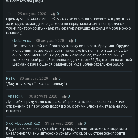
Welcome to the jungle...
_iip_
29 августа 2020
0
Премиумный АМХ с башней м24 хуже стокового похоже. А в джунглях
за вторую команду иногда хорошо перед мостиком у центральной
точки притормозить - набрать фрагов лезущих на холм у моря можно
немало ;)
ebola_virus
30 августа 2020
1
Нет, точно такой же. Броня чуть похуже, но есть браунинг. Орудие
и снаряды - те же, кратность - такая же (не понятно, ведь у чаффи
обычного - меньше). Ах, да, дымы экономнее, тоже плюс. Минус -
только второй ранг. Что мешало дать третий? Да, мешал пакетный
шерман с качающейся башней, за куда более отдельное бабло.
RSTA
30 августа 2020
0
"Джунгли зовут!" - все на пальму! )
_AnaToliK_
30 августа 2020
0
Лучше бы придумали как глаза уберечь, а то после ослепительных
отражений за пару боев подряд в рб с этими блесками, глаза на лоб
вылазят.
XxX_MegabosS_XxX
31 августа 2020
0
Будут ли какие-нибудь таблицы рекордов для танкового и морского
биатлонов? Очень интересно узнать, кто смог быстрее всех пройти
круг