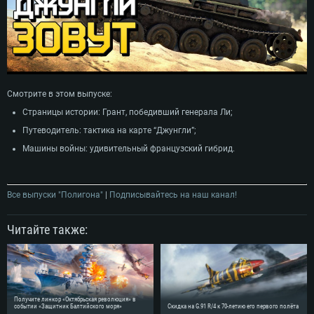
Смотрите в этом выпуске:
Страницы истории: Грант, победивший генерала Ли;
Путеводитель: тактика на карте “Джунгли”;
Машины войны: удивительный французский гибрид.
Все выпуски "Полигона"
|
Подписывайтесь на наш канал!
Читайте также:
Получите линкор «Октябрьская революция» в
событии «Защитник Балтийского моря»
Скидка на G.91 R/4 к 70-летию его первого полёта