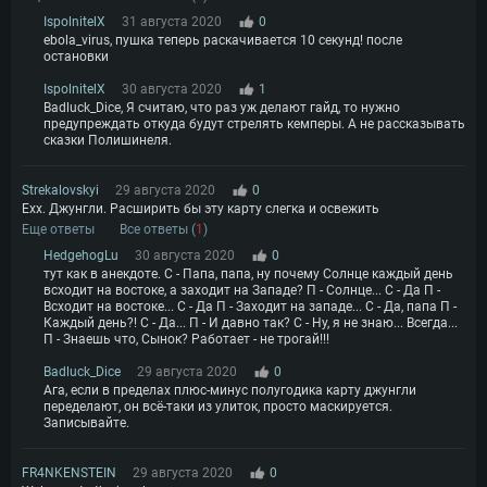
Видеокарта с поддержкой DirectX 11 и выше: Nvidia GeForce 1060 и
Место на жестком диске: 75.9 Гб
выше, Radeon RX 570 и выше
Видеокарта: NVIDIA GeForce 1060 со свежими проприетарными
IspolnitelX
31 августа 2020
0
драйверами (не старее 6 месяцев) / Radeon RX 570 со свежими
ebola_virus, пушка теперь раскачивается 10 секунд! после
Сеть: Широкополосное подключение к Интернету
проприетарными драйверами (не старее 6 месяцев) с поддержкой
остановки
Vulkan
Место на жестком диске: 75.9 Гб
IspolnitelX
30 августа 2020
1
Место на жестком диске: 75.9 Гб
Badluck_Dice, Я считаю, что раз уж делают гайд, то нужно
предупреждать откуда будут стрелять кемперы. А не рассказывать
сказки Полишинеля.
Strekalovskyi
29 августа 2020
0
Ехх. Джунгли. Расширить бы эту карту слегка и освежить
Еще ответы
Все ответы (
1
)
HedgehogLu
30 августа 2020
0
тут как в анекдоте. С - Папа, папа, ну почему Солнце каждый день
всходит на востоке, а заходит на Западе? П - Солнце... С - Да П -
Всходит на востоке... С - Да П - Заходит на западе... С - Да, папа П -
Каждый день?! С - Да... П - И давно так? С - Ну, я не знаю... Всегда...
П - Знаешь что, Сынок? Работает - не трогай!!!
Badluck_Dice
29 августа 2020
0
Ага, если в пределах плюс-минус полугодика карту джунгли
переделают, он всё-таки из улиток, просто маскируется.
Записывайте.
FR4NKENSTEIN
29 августа 2020
0