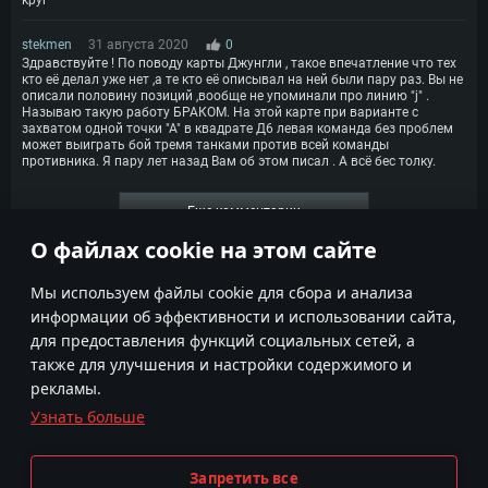
stekmen
31 августа 2020
0
Здравствуйте ! По поводу карты Джунгли , такое впечатление что тех
кто её делал уже нет ,а те кто её описывал на ней были пару раз. Вы не
описали половину позиций ,вообще не упоминали про линию "j" .
Называю такую работу БРАКОМ. На этой карте при варианте с
захватом одной точки "А" в квадрате Д6 левая команда без проблем
может выиграть бой тремя танками против всей команды
противника. Я пару лет назад Вам об этом писал . А всё бес толку.
Еще комментарии
О файлах cookie на этом сайте
1
2
Мы используем файлы cookie для сбора и анализа
информации об эффективности и использовании сайта,
для предоставления функций социальных сетей, а
также для улучшения и настройки содержимого и
рекламы.
Узнать больше
Условия использования
Настройки Cookie
Условия предоставления сервисов
Поддержка пользователей
Запретить все
Политика конфиденциальности