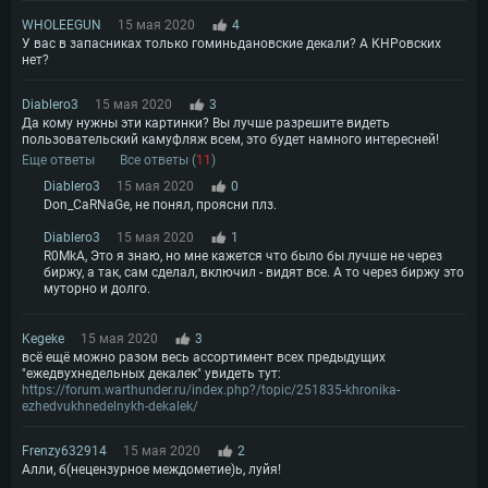
WHOLEEGUN
15 мая 2020
4
У вас в запасниках только гоминьдановские декали? А КНРовских
нет?
Diablero3
15 мая 2020
3
Да кому нужны эти картинки? Вы лучше разрешите видеть
пользовательский камуфляж всем, это будет намного интересней!
Еще ответы
Все ответы (
11
)
Diablero3
15 мая 2020
0
Don_CaRNaGe, не понял, проясни плз.
Diablero3
15 мая 2020
1
R0MkA, Это я знаю, но мне кажется что было бы лучше не через
биржу, а так, сам сделал, включил - видят все. А то через биржу это
муторно и долго.
Kegeke
15 мая 2020
3
всё ещё можно разом весь ассортимент всех предыдущих
"ежедвухнедельных декалек" увидеть тут:
https://forum.warthunder.ru/index.php?/topic/251835-khronika-
ezhedvukhnedelnykh-dekalek/
Frenzy632914
15 мая 2020
2
Алли, б(нецензурное междометие)ь, луйя!