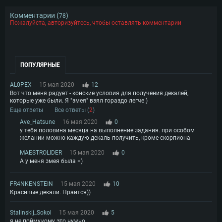
Комментарии (
)
78
Пожалуйста, авторизуйтесь, чтобы оставлять комментарии
ПОПУЛЯРНЫЕ
AL0PEX
15 мая 2020
12
Вот что меня радует - конские условия для получения декалей,
которые уже были. Я "змея" взял гораздо легче )
Еще ответы
Все ответы (
2
)
Ave_Hatsune
16 мая 2020
0
у тебя половина месяца на выполнение задания. при особом
желании можно каждую декаль получить, кроме скорпиона
MAESTROLIDER
15 мая 2020
0
А у меня змея была =)
FR4NKENSTEIN
15 мая 2020
10
Красивые декали. Нраится))
Stalinskij_Sokol
15 мая 2020
5
я не пойму,кому это нужно