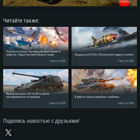
Читайте также:
Получите линкор «Октябрьская революция» в
событии «Защитник Балтийского моря»
Скидка на G.91 R/4 к 70-летию его первого полёта
7 августа 2026
7 августа 2026
Вывод японских САУ Ho-Ri из ветки
исследования и из продажи
В работе: новые наклейки и эмблемы
6 августа 2026
3 августа 2026
Поделись новостью с друзьями!