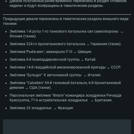
Декали полученные ранее временно перенесены в раздел «Новинки
недели» и будут возвращены в тематические разделы.
Предыдущие декали перенесены в тематические разделы внешнего вида
техники:
Эмблема 1-й роты 1-го танкового батальона сил самообороны →
Япония (танки).
Эмблема 324-го бронетанкового батальона → Германия (танки).
Эмблема"Рыба-меч", авиакрыло F10 → Швеция.
Эмблема 8-й бомбардировочной группы → Китай.
Эмблема 14-й гвардейской механизированной бригады → СССР.
Эмблема "Бульдог" Х автономной группы → Италия.
Эмблема "Caballero" 69-й танковый батальон, 6-й бронетанковой
дивизии → США (танки).
Персональная эмблема "Флаги” командира эскадрильи Ричарда
Крессуэлла, 77-я истребительная эскадрилья → Британия.
Эмблема 33 эскадрильи → Франция.