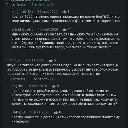
Еще ответы
Все ответы (
7
)
Knight_of_Sky
16 мая 2020
1
Koshak_1960, ты лично опросы проводил во время боя?)) Или это
твои личные домыслы основанные на фантазии. Что скорее всего.
Grand_Duke_6
15 мая 2020
14
мне нужно, обычно как бывает, раз не нужно, то и сиди молча, не
стоит заострять внимание на том, что тебе лично не нравится, на
все найдется свой единомышленник, так что раз не нужно, зачем
же ты пишешь тут комментарии, оказываешь такую "честь"?
h311633
15 мая 2020
5
Ситуация такова что даже новая моделька не вызывает интереса ,а
что говорить за декальки все приелось.Вызовет интерес блок новых
карт, так чтоб все и новые, вот это оживит интерес к игре.
Еще ответы
Все ответы (
1
)
Kegeke
15 мая 2020
5
ну так и не интересуйся декальками. делов-то? вот меня не
интересуют новости про "новые машинки" и "новые карты" - я ж
почему-то не захожу в новости про них и не пишу там комменты.
зачем ты заходишь в неинтересующее тебя и пишешь коммент?
DADJOD
15 мая 2020
0
Kegeke, Зачем тебе декали ? Если человек спрашивает значит ему
интересно!