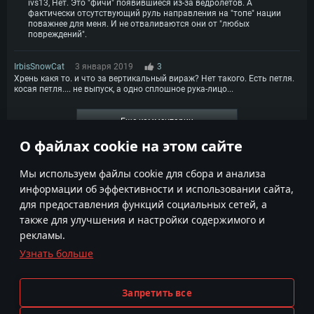
ivs13, Нет. Это "фичи" появившиеся из-за ведролетов. А
фактически отсутствующий руль направления на "топе" нации
поважнее для меня. И не отваливаются они от "любых
повреждений".
IrbisSnowCat
3 января 2019
3
Хрень какя то. и что за вертикальный вираж? Нет такого. Есть петля.
косая петля.... не выпуск, а одно сплошное рука-лицо...
Еще комментарии
О файлах cookie на этом сайте
1
2
Мы используем файлы cookie для сбора и анализа
информации об эффективности и использовании сайта,
для предоставления функций социальных сетей, а
также для улучшения и настройки содержимого и
рекламы.
Узнать больше
Условия использования
Настройки Cookie
Условия предоставления сервисов
Поддержка пользователей
Запретить все
Политика конфиденциальности