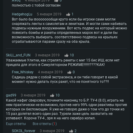
A90q
4 января 2019
0
полностью с тобой согласен
HedgehogLu
5 января 2019
1
Вот было бы воооооообще круто если бы игроки сами могли
снаряжать ленты к самолетам и зениткам. И могли сами набивать
подвесы нужным вооружением. Вот есть подвес на который можно
повесить бомбы и ракеты определенных марок вот и дали бы
возможность выбирать. соответственно подвесы на крыльях
отрабатываются парами сразу на оба крыла.
SkiLL_and_FUN
3 января 2019
10
Уважаемые Улитки, как стрелять рекеты с миг 15 бис ИШ, если нет
прицела для этого в Симуляторном РЕЖИМЕ!!!!!!!????КАК!
Free_Whiskey
4 января 2019
0
Садишь рядом с собой экстрасенса, и он тебе говорит в какой
момент нужно делать пуск ракет, что не понятного то??!!
gad99
3 января 2019
10
Какой нафиг сверхзвук, почините наконец то Б.Р. ТУ-4 (8.0), играть на
нем практически не возможно, против него 99% одни реактивы против
которых он беспомощен. Я уже не говорю даже о том что до точки из
15 раз долетел всего один раз. Турели заже цель захватить не
успевают. Короче ТУ-4 , зря я на него серебро копил.
Еще ответы
Все ответы (
1
)
SOKOL_forever
3 января 2019
2