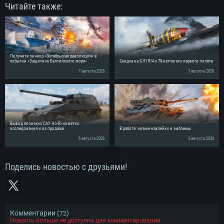
Читайте также:
Получите линкор «Октябрьская революция» в
событии «Защитник Балтийского моря»
Скидка на G.91 R/4 к 70-летию его первого полёта
7 августа 2026
7 августа 2026
Вывод японских САУ Ho-Ri из ветки
исследования и из продажи
В работе: новые наклейки и эмблемы
6 августа 2026
3 августа 2026
Поделись новостью с друзьями!
Комментарии (
)
72
Новость больше не доступна для комментирования