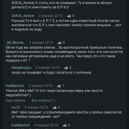
SOKOL_forever, К стати, кто не понимает, Ту-4 можно в лёгкую
догнать(!) и уничтожить на Б.Р.-6.0
SOKOL_forever
3 января 2019
4
Раньше Ту-4 был с Б.Р.-7.3, а потом один известный блогер начал
жаловаться что Б.Р. у него маловат якобы стрелки мощные......вот
и подняли по ходу.
_Mr_Blonde_
3 января 2019
9
Ой не туда вы забрели улитки... За краткосрочной прибылью гонитесь.
Всякого итальянского хлама понавводили, мало того, что они носятся
как легковые автомобили, ещё и не убить. Чинтавро это что такое
подарок к НГ ?
HedgehogLu
5 января 2019
0
скоро их понерфят и будут лопаться с полпинка
KabBachoK
3 января 2019
7
Убитая ФМ у МиГ-19 это такая балансная мера или просто
недоработка?:)
Еще ответы
Все ответы (
1
)
ivs13
3 января 2019
3
МиГ тебя смущает, а отваливающиеся хвосты у любых самолетов
от любых повреждений - нет?
KabBachoK
4 января 2019
0