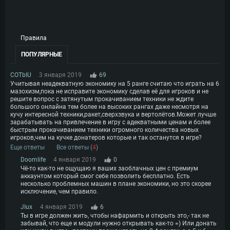
Правила
ПОПУЛЯРНЫЕ
COTbIU
3 января 2019
69
Учитывая неадекватную экономику на 5 ранге считаю что играть на 6
мазохизм,пока не исправите экономику сделав её для игроков и не
решите вопрос с затянутым прокачиванием техники не ждите
большого онлайна тем более на высоких рангах даже несмотря на
кучу интересной техники,ракет,сверхзвука и вертолётов.Может лучше
зарабатывать на привлечение в игру с адекватными ценам и более
быстрым прокачиванием техники огромного количества новых
игроков,чем на кучке донатеров которые и так останутся в игре?
Еще ответы
Все ответы (
4
)
Doomlife
4 января 2019
0
Чё-то как-то не ощущаю я ваших заоблачных цен с премиум
аккаунтом который смог себе позволить бесплатно. Есть
несколько проблемных машин в плане экономики, но это скорее
исключение, чем правило.
JIux
4 января 2019
6
Ты в игре должен жить, чтобы нафармить и открыть это,- так не
забывай, что еще и модули нужно открывать как-то =) Или донать
СИСТЕМНЫЕ ТРЕБОВАНИЯ