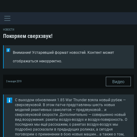
НОВОСТИ
Покоряем сверхзвук!
Внимание! Устаревший формат новостей. Контент может
отображаться некорректно.
Видео
3 января 2019
С выходом обновления 1.85 War Thunder взяла новый рубеж —
сверхзвуковой. В этом патче представлены шесть новых
моделей реактивных самолетов — предзвуковой... и
сверхзвуковой скорости. Дополнительно — совершенно новый
вид вооружения: ракеты воздух-воздух и воздух-поверхность. О
последних мы ещё расскажем, о ракетах воздух-воздух мы
подробно рассказали в предыдущих роликах, а сегодня
поговорим о применении в бою новых машин… а также о том,