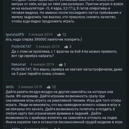
Место на жестком диске: 75.9 Гб
выше, Radeon RX 570 и выше
Видеокарта: NVIDIA GeForce 1060 со свежими проприетарными
метрах от себя, когда он тебя уже разобрал. Притом играю я вовсе
драйверами (не старее 6 месяцев) / Radeon RX 570 со свежими
не на калькуляторе - i5, 4 ядра, 3,3 ГГЦ, 8 гигов оперативы и
Сеть: Широкополосное подключение к Интернету
проприетарными драйверами (не старее 6 месяцев) с поддержкой
гиговая видюха. Но именно после последнего патча требования к
Vulkan
железу задрались так высоко, что пришлось снизить качество,
Место на жестком диске: 75.9 Гб
чтобы худо-бедно продолжить играть.
Место на жестком диске: 75.9 Гб
IgoruhaSPb
3 января 2019
12
Ага, надо сперва 390000 лампочек покорить:)
PUSHOK747
3 января 2019
3
Да с этим не проблема, с 1 фрагом за бой 4-6к можно привезти,
вот где серебра набрать?
Nekomat
4 января 2019
3
PUSHOK747, Это верно, серебра не хватает катастрофически, даже
на 5 ранг перейти очень сложно.
shOn
3 января 2019
12
Дайте ракеты воздух-воздух на другие самолёты на которых они
были. Ф9 например. Дайте игрокам возможность сразу при
скачивании игры играть на реактивной технике. Игра для того чтобы
играть. Люди не виноваты, что вы навводили всякого хлама в игру и
не обязаны это качать. Дайте возможность полетать и поздить в
любую карту без ограничения времени и заданий . Дайте
возможность с крейсера взлететь на самолёте и отплыть на лодке.
Иначе корабли так и останутся бессмысленной грудой моделек в игре.