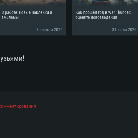
В работе: новые наклейки и
Как прошёл год в War Thunder:
эмблемы
оцените нововведения
ТЕМНЫЕ ТРЕБОВ
3 августа 2026
31 июля 2026
рузьями!
Для Mac
Рекомендуе
Рекомендуе
Рекомендуе
 Big Sur 11.0
ременные
ОС: Windows 10/1
Операционная сис
Операционная сис
 комментирования
.2GHz (Intel Xeon
Процессор: Intel 
Процессор: Intel 
Процессор: Intel 
выше
поддерживается
Оперативная пам