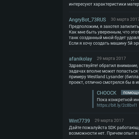
интересуют характеристики матери
AngryBot_73RUS
30 марта 201
Предположим, я захотел запилить 
Как мне быть уверенным, что этот
танк созданный мной будет удовл
Если я хочу создать машину 5й эр
afanikolay
29 марта 2017
Здравствуйте! обратил внимание, 
задачах вполне может попасться
примеру Westland Lysander (бипла
проект, отлично смотрелся бы в и
CHOOCK
помощ
Пока конкретной ин
https://bit.ly/2c8bvl1
Wint7739
29 марта 2017
Дайте пожалуйста SDK работающей
возможности нет. Причем опыт в э