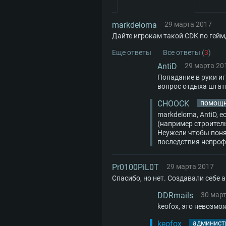
Оперативная память: 6 Гб
Оперативная память: 4 Гб
Видеокарта с поддержкой Dire
markdeloma
29 марта 2017
Дайте игрокам такой CDK по геймд
AMD Radeon 77XX / NVIDIA GeF
Видеокарта: Intel Iris Pro 5200
Видеокарта: NVIDIA GeForce 6
Минимальное поддерживаемо
аналогичная видеокарта AMD/
проприетарными драйверами (
Еще ответы
Все ответы (
3
)
AntiD
29 марта 20
720p.
(минимальное поддерживаем
месяцев) / соответствующая
Попадание в руки и
720p) с поддержкой Metal
Radeon со свежими проприе
вопрос отдыха штатн
Сеть: Широкополосное подкл
драйверами (не старее 6 меся
CHOOCK
помощ
Интернету
Место на жестком диске: 23.1
минимальное поддерживаемое
markdeloma, AntiD,
(например строител
720p) с поддержкой Vulkan
Неужели чтобы поня
Место на жестком диске: 23.1
последствия непроф
Место на жестком диске: 23.1
Pr0100PiL0T
29 марта 2017
Спасибо, но нет. Создавали себе 
DDRmails
30 мар
keofox, это невозмо
keofox
админист