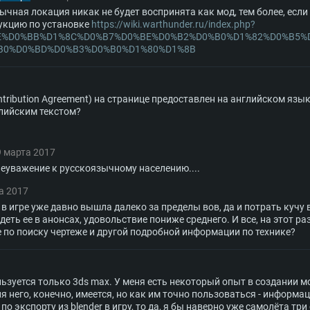
ычная локация никак не будет воспринята как мод, тем более, есл
укцию по установке
https://wiki.warthunder.ru/index.php?
%BE%D0%BB%D1%8C%D0%B7%D0%BE%D0%B2%D0%B0%D1%82%D0%B5
B0%D0%BD%D0%B3%D0%B0%D1%80%D1%8B
tribution Agreement) на странице предоставлен на английском язы
глийским текстом?
9 марта 2017
, неуважение к русскоязычному населению....
а 2017
а в игре уже давно вышла далеко за пределы вов, да и потрать кучу
идеть ее в анонсах, удовольствие пониже среднего. И все, на этот р
 по поиску чертеже и другой подробной информации по технике?
льзуется только 3ds max. У меня есть некоторый опыт в создании мо
ля него, конечно, имеется, но как им точно пользоваться - информац
о экспорту из blender в игру, то да, я бы наверно уже самолёта три