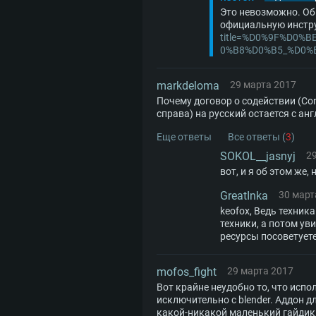
Это невозможно. Об
официальную инстр
title=%D0%9F%D0
0%B8%D0%B5_%D0%
markdeloma
29 марта 2017
Почему договор о содействии (Con
справа) на русский остается с ан
Еще ответы
Все ответы (
3
)
SOKOL__jasnyj
2
вот, и я об этом же
GreatInka
30 март
keofox, Ведь техник
техники, а потом ув
ресурсы посоветуете
mofos_fight
29 марта 2017
Вот крайне неудобно то, что испо
исключительно с blender. Аддон д
какой-никакой маленький гайдик п