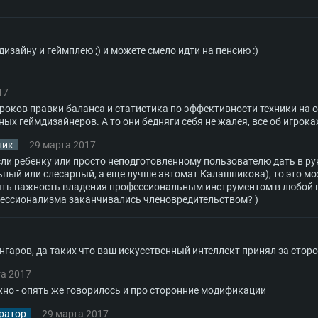
Оперативная пам
Оперативная пам
ctX версии 11:
Видеокарта: NVI
изайну и геймплею ;) и можете смело идти на пенсию :)
orce GTX 660.
 (Mac) или
60 со свежими
Видеокарта с по
Видеокарта: Rade
проприетарными 
е разрешение –
Nvidia для Mac
не старее 6
Nvidia GeForce 1
поддержкой Met
месяцев) / Rade
17
ое разрешение –
 серия AMD
выше
проприетарными 
гроков правки баланса и статистика по эффективности техники на
Место на жестком
тарными
месяцев) с подд
ых геймдизайнеров. А то они бедняги себя не жалея, все об игрока
ючение к
Сеть: Широкопо
цев,
ник
29 марта 2017
 Гб
Интернету
Место на жестком
 разрешение -
 если ребенку или просто неподготовленному пользователю дать в 
ьный или слесарный, а еще лучше автомат Калашникова), то это м
ть важность владения профессиональным инструментом в любой 
 Гб
Место на жестком
ессионализма заканчивались членовредительством? )
 Гб
ангаров, да таких что ваш искусственный интеллект принял за сто
та 2017
жно - опять же говорилось и про сторонние модификации
ратор
29 марта 2017