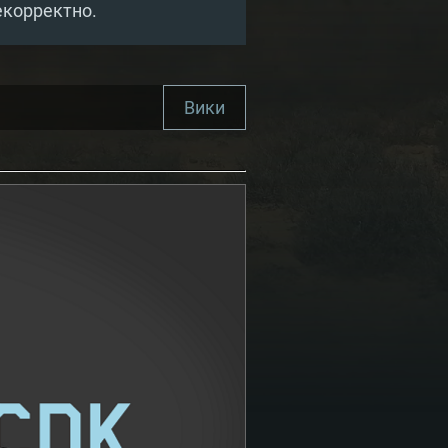
екорректно.
Вики