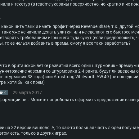
ала и текстур (в readme указаны поверхностно, но кратко и не пон
7
какой нить танк и иметь профит через Revenue Share, т.к. другой 
 танк уже не начали делать улитки, или не сделают его быстрее ме
етворять требованиям игры и его туда сунут (если предположить, 
ы, то её нельзя добавить в премы, смогу я все таки заработать?
что в британской ветке развития всего один штурмовик - премиумны
 уничтожение наземки со штурмовика 2-4 ранга. будут ли введены
н-штурмовик 38 года) или Armstrong Whitworth AW.49 (не пошедший
гре, хотя бы как прем)
ник
29 марта 2017
формации нет. Можете попробовать оформить предложение в спец
 на 32 версии виндовс. А, то как-то большая часть людей получае
том есть, только в других играх.