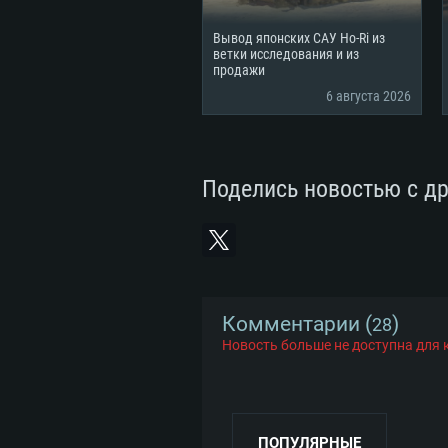
Вывод японских САУ Ho-Ri из
ветки исследования и из
продажи
СИС
6 августа 2026
Поделись новостью с д
Для PC
Минимальные
Минимальные
Минимальные
Комментарии (
)
28
ОС: Windows 10 (64 bit)
Операционная система: Mac OS
Операционная система: Сов
Новость больше не доступна для
дистрибутивы Linux 64bit
Процессор: Dual-Core 2.2 GHz
Процессор: Core i5, минимум 2
не поддерживается)
Процессор: Dual-Core 2.4 ГГц
Оперативная память: 4 ГБ
ПОПУЛЯРНЫЕ