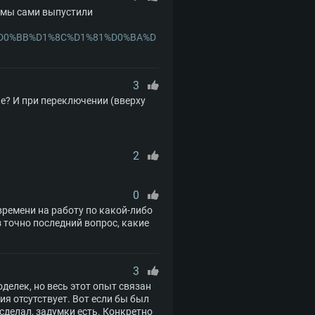
и мы сами выпустили
%D0%BB%D1%8C%D1%81%D0%BA%D
3
ке? И при переключении (вверху
2
0
 времени на работу по какой-либо
аз точно последний вопрос, какие
3
делек, но весь этот опыт связан
ия отсутствует. Вот если бы был
 сделал, задумки есть. Конкретно