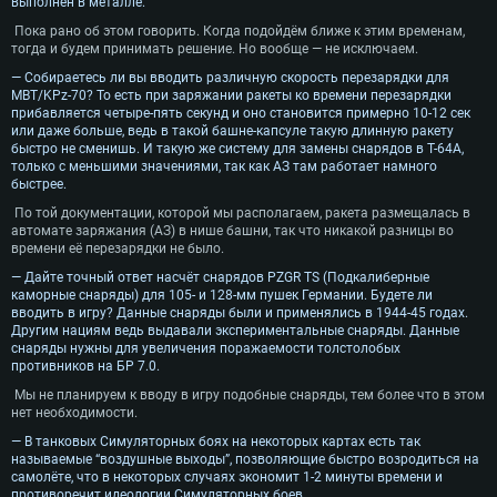
выполнен в металле.
Пока рано об этом говорить. Когда подойдём ближе к этим временам,
тогда и будем принимать решение. Но вообще — не исключаем.
— Собираетесь ли вы вводить различную скорость перезарядки для
MBT/KPz-70? То есть при заряжании ракеты ко времени перезарядки
прибавляется четыре-пять секунд и оно становится примерно 10-12 сек
или даже больше, ведь в такой башне-капсуле такую длинную ракету
быстро не сменишь. И такую же систему для замены снарядов в Т-64А,
только с меньшими значениями, так как АЗ там работает намного
быстрее.
По той документации, которой мы располагаем, ракета размещалась в
автомате заряжания (АЗ) в нише башни, так что никакой разницы во
времени её перезарядки не было.
— Дайте точный ответ насчёт снарядов PZGR TS (Подкалиберные
каморные снаряды) для 105- и 128-мм пушек Германии. Будете ли
вводить в игру? Данные снаряды были и применялись в 1944-45 годах.
Другим нациям ведь выдавали экспериментальные снаряды. Данные
снаряды нужны для увеличения поражаемости толстолобых
противников на БР 7.0.
Мы не планируем к вводу в игру подобные снаряды, тем более что в этом
нет необходимости.
— В танковых Симуляторных боях на некоторых картах есть так
называемые “воздушные выходы”, позволяющие быстро возродиться на
самолёте, что в некоторых случаях экономит 1-2 минуты времени и
противоречит идеологии Симуляторных боев.