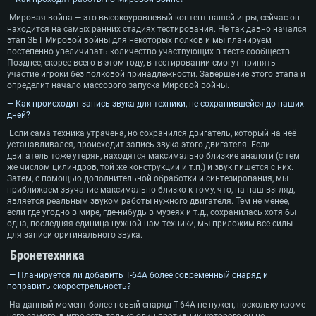
Мировая война — это высокоуровневый контент нашей игры, сейчас он
находится на самых ранних стадиях тестирования. Не так давно начался
этап ЗБТ Мировой войны для некоторых полков и мы планируем
постепенно увеличивать количество участвующих в тесте сообществ.
Позднее, скорее всего в этом году, в тестировании смогут принять
участие игроки без полковой принадлежности. Завершение этого этапа и
определит начало массового запуска Мировой войны.
— Как происходит запись звука для техники, не сохранившейся до наших
дней?
Если сама техника утрачена, но сохранился двигатель, который на неё
устанавливался, происходит запись звука этого двигателя. Если
двигатель тоже утерян, находятся максимально близкие аналоги (с тем
же числом цилиндров, той же конструкции и т.п.) и звук пишется с них.
Затем, с помощью дополнительной обработки и синтезирования, мы
приближаем звучание максимально близко к тому, что, на наш взгляд,
является реальным звуком работы нужного двигателя. Тем не менее,
если где угодно в мире, где-нибудь в музеях и т.д., сохранилась хотя бы
одна, последняя единица нужной нам техники, мы приложим все силы
для записи оригинального звука.
Бронетехника
— Планируется ли добавить Т-64А более современный снаряд и
поправить скорострельность?
На данный момент более новый снаряд Т-64А не нужен, поскольку кроме