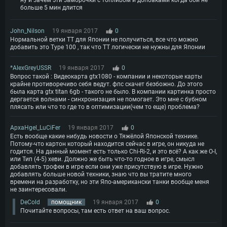
ну и зачем эти заморочки с топливом и допбаками когда бой не
больше 5 мин длится
John_Nilson
19 января 2017
0
Нормальной ветки ТТ для Японии не получиться, все что можно
добавить это Type 100 , так что ТТ логически не нужны для Японии
*AlexGreyUSSR
19 января 2017
0
Вопрос такой : Видеокарта gtx1080 - компании и некоторые карты
крайне противоречиво себя ведут. фпс скачет безбожно. До этого
была карта gtx titan 6gb - такого не было. В компании картинка просто
дергается волнами - синхронизация не помогает. Это мне с бубном
плясать или что то где то в оптимизации(чем то еще) проблема?
ApxaHgel_LuCiFer
19 января 2017
0
Есть вообще какие нибудь новости о Тяжёлой Японской технике.
Потому-что картон который находится сейчас в игре, он никуда не
годится. На данный момент есть только Chi-Ri-2, и это всё? А как же O-I,
или Тип (4-5) хеви. Должно же быть что-то годное в игре, смысл
добавлять трофеи в игре если они уже присутствую в игре. Нужно
добавлять больше новой техники, знаю что вы тратите много
времени на разработку, но эти Япо-американски танки вообще меня
не заинтересовали.
DeCold
помощник
19 января 2017
0
Почитайте вопросы, там есть ответ на ваш вопрос.