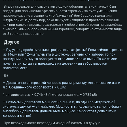
Минимальные
Минимальные
Минимальные
Вид от стрелков для самолётов с одной оборонительной точкой был
введён для повышения эффективности стрельбы за счёт уменьшения
ОС: Windows 10 (64 bit)
Операционная система: Mac OS Big Sur 11.0
Операционная система: Современные дистрибутивы Linux 64bit
параллакса, а не с целью как-то “ухудшить” бомбардировщики или
штурмовики. И до тех пор, пока не будет изящного и простого решения,
Процессор: Dual-Core 2.2 GHz
Процессор: Core i5, минимум 2.2GHz (Intel Xeon не поддерживается)
Процессор: Dual-Core 2.4 ГГц
как при виде от стрелка реализовать выбор огневой точки на самолётах
Оперативная память: 4 ГБ
Оперативная память: 6 Гб
Оперативная память: 4 Гб
с несколькими оборонительными турелями, говорить о странности вида
от 3-го лица некорректно.
Видеокарта с поддержкой DirectX версии 11: AMD Radeon 77XX /
Видеокарта: Intel Iris Pro 5200 (Mac) или аналогичная видеокарта
Видеокарта: NVIDIA GeForce 660 со свежими проприетарными
Другое
NVIDIA GeForce GTX 660. Минимальное поддерживаемое разрешение 
AMD/Nvidia для Mac (минимальное поддерживаемое разрешение –
драйверами (не старее 6 месяцев) / соответствующая серия AMD
720p.
720p) с поддержкой Metal
Radeon со свежими проприетарными драйверами (не старее 6
месяцев, минимальное поддерживаемое разрешение - 720p) с
— Будут ли дорабатываться графические эффекты? Если сейчас стрелять
Сеть: Широкополосное подключение к Интернету
Место на жестком диске: 23.1 Гб
поддержкой Vulkan
из 14-мм или 12-мм пулемёта в цистерны, вагоны или заборы, то при
попадании почему-то образуется огромное облако пыли. То же самое
Место на жестком диске: 23.1 Гб
Место на жестком диске: 23.1 Гб
Рекомендуемые
получается, когда ты наезжаешь на деревянный забор высотой
Рекомендуемые
полметра-метр.
Рекомендуемые
Операционная система: Mac OS Big Sur 11.0
Да
ОС: Windows 10/11 (64bit)
Процессор: Intel Core i7 (Intel Xeon не поддерживается)
Операционная система: Ubuntu 20.04 64bit
— Достаточно интересный вопрос о разнице между метрическими л.с. и
Процессор: Intel Core i5 или Ryzen 5 3600 и выше
л.с. Соединённого королевства и США:
Оперативная память: 8 Гб
Процессор: Intel Core i7
Оперативная память: 16 ГБ
1 английская л.с. = 0,746 кВт1 метрическая л.с. = 0,735 кВт
Видеокарта: Radeon Vega II и выше с поддержкой Metal
Оперативная память: 16 Гб
Видеокарта с поддержкой DirectX 11 и выше: Nvidia GeForce 1060 и
— Возьмём 2 двигателя мощностью 500 л.с., но один по метрической
Место на жестком диске: 75.9 Гб
выше, Radeon RX 570 и выше
Видеокарта: NVIDIA GeForce 1060 со свежими проприетарными
системе, а другой — английский. Мощность в л.с. одинакова, но по факту
драйверами (не старее 6 месяцев) / Radeon RX 570 со свежими
английский двигатель должен быть мощнее. Как обстоят дела с этим
Сеть: Широкополосное подключение к Интернету
проприетарными драйверами (не старее 6 месяцев) с поддержкой
вопросом в игре?
Vulkan
Место на жестком диске: 75.9 Гб
При необходимости переводим из одной системы в другую.
Место на жестком диске: 75.9 Гб