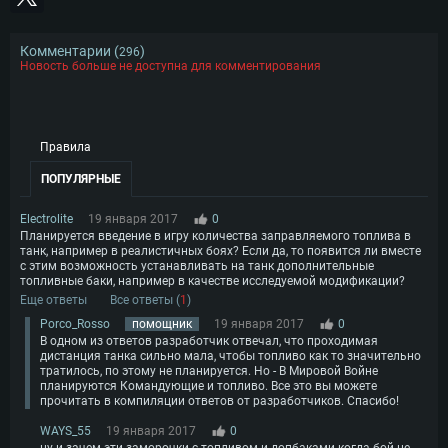
Комментарии (
)
296
Новость больше не доступна для комментирования
Правила
ПОПУЛЯРНЫЕ
Electrolite
19 января 2017
0
Планируется введение в игру количества заправляемого топлива в
танк, например в реалистичных боях? Если да, то появится ли вместе
с этим возможность устанавливать на танк дополнительные
топливные баки, например в качестве исследуемой модификации?
Еще ответы
Все ответы (
1
)
Porco_Rosso
помощник
19 января 2017
0
В одном из ответов разработчик отвечал, что проходимая
дистанция танка сильно мала, чтобы топливо как то значительно
тратилось, по этому не планируется. Но - В Мировой Войне
планируются Командующие и топливо. Все это вы можете
прочитать в компиляции ответов от разработчиков. Спасибо!
WAYS_55
19 января 2017
0