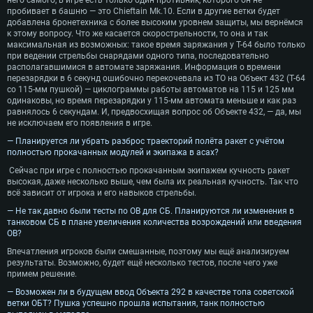
него самого, в игре есть только один противник, которого он не
пробивает в башню — это Chieftain Mk.10. Если в другие ветки будет
добавлена бронетехника с более высоким уровнем защиты, мы вернёмся
к этому вопросу. Что же касается скорострельности, то она и так
максимальная из возможных: такое время заряжания у Т-64 было только
при ведении стрельбы снарядами одного типа, последовательно
располагавшимися в автомате заряжания. Информация о времени
перезарядки в 6 секунд ошибочно перекочевала из ТО на Объект 432 (Т-64
со 115-мм пушкой) — циклограммы работы автоматов на 115 и 125 мм
одинаковы, но время перезарядки у 115-мм автомата меньше и как раз
равнялось 6 секундам. И, предвосхищая вопрос об Объекте 432, — да, мы
не исключаем его появления в игре.
— Планируется ли убрать разброс траекторий полёта ракет с учётом
полностью прокачанных модулей и экипажа в асах?
Сейчас при игре с полностью прокачанным экипажем кучность ракет
высокая, даже несколько выше, чем была их реальная кучность. Так что
всё зависит от игрока и его навыков стрельбы.
— Не так давно были тесты по ОВ для СБ. Планируются ли изменения в
танковом СБ в плане увеличения количества возрождений или введения
ОВ?
Впечатления игроков были смешанные, поэтому мы ещё анализируем
результаты. Возможно, будет ещё несколько тестов, после чего уже
примем решение.
— Возможен ли в будущем ввод Объекта 292 в качестве топа советской
ветки ОБТ? Пушка успешно прошла испытания, танк полностью