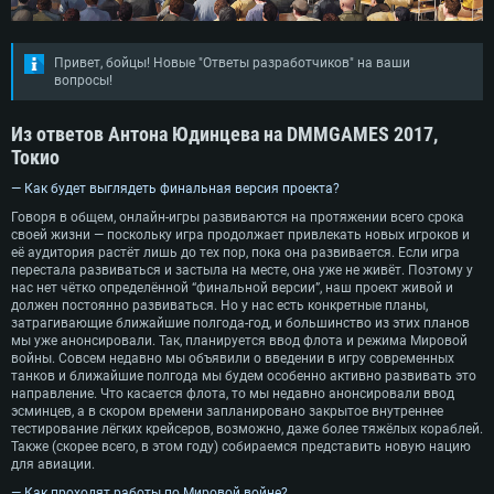
Привет, бойцы! Новые "Ответы разработчиков" на ваши
вопросы!
Из ответов Антона Юдинцева на DMMGAMES 2017,
Токио
— Как будет выглядеть финальная версия проекта?
Говоря в общем, онлайн-игры развиваются на протяжении всего срока
своей жизни — поскольку игра продолжает привлекать новых игроков и
её аудитория растёт лишь до тех пор, пока она развивается. Если игра
перестала развиваться и застыла на месте, она уже не живёт. Поэтому у
нас нет чётко определённой “финальной версии”, наш проект живой и
должен постоянно развиваться. Но у нас есть конкретные планы,
затрагивающие ближайшие полгода-год, и большинство из этих планов
мы уже анонсировали. Так, планируется ввод флота и режима Мировой
войны. Совсем недавно мы объявили о введении в игру современных
танков и ближайшие полгода мы будем особенно активно развивать это
направление. Что касается флота, то мы недавно анонсировали ввод
эсминцев, а в скором времени запланировано закрытое внутреннее
тестирование лёгких крейсеров, возможно, даже более тяжёлых кораблей.
Также (скорее всего, в этом году) собираемся представить новую нацию
для авиации.
— Как проходят работы по Мировой войне?