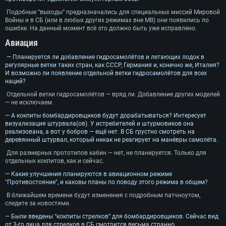
Подобные “выходы” предназначались для специальных миссий Мировой
Войны и в СБ (или в любых других режимах вне МВ) они появились по
ошибке. На данный момент всё это должно быть уже исправлено.
Авиация
— Планируется ли добавление гидросамолётов и летающих лодок в
регулярные ветки таких стран, как СССР, Германия и, конечно же, Италия?
И возможно ли появление отдельной ветки гидросамолётов для всех
наций?
Отдельной ветки гидросамолётов — вряд ли. Добавление других моделей
— не исключаем.
— А кокпиты бомбардировщиков будут дорабатываться? Интересует
визуализация штурвала(ов). У истребителей и штурмовиков она
реализована, а вот у бобров — ещё нет. В СБ грустно смотреть на
деревянный штурвал, который никак не реагирует на манёвры самолёта.
Для размерных прототипов кабин — нет, не планируется. Только для
отдельных кокпитов, как и сейчас.
— Какие улучшения планируются в авиационном режиме
СИСТЕМНЫЕ ТРЕБОВАНИЯ
"Противостояние", и каковы планы по поводу этого режима в общем?
В ближайшем времени будут изменения с подробным патчноутом,
следите за новостями.
Для PC
Для Mac
— Были введены “кокпиты стрелков” для бомбардировщиков. Сейчас вид
Для Linux
от 3-го лица для стрелков в СБ смотрится весьма странно.