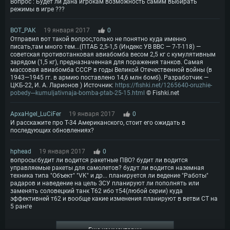
Вопрос : Будет ли дана игрокам возможность самим выбирать
режимы в игре ???
BOT_PAK
19 января 2017
0
Отправил вот такой вопрос,только не понятно куда именно
писать,там много тем...(ПТАБ 2,5-1,5 (Индекс УВ ВВС — 7-Т-118) —
советская противотанковая авиабомба весом 2,5 кг с кумулятивным
зарядом (1,5 кг), предназначенная для поражения танков. Самая
массовая авиабомба СССР в годы Великой Отечественной войны (в
1943—1945 гг. в армию поставлено 14,6 млн бомб). Разработчик —
ЦКБ-22, И. А. Ларионов ) Источник:
https://fishki.net/1265640-oruzhie-
pobedy---kumuljativnaja-bomba-ptab-25-15.html
© Fishki.net
ApxaHgel_LuCiFer
19 января 2017
0
И расскажите про T-34 Американского, стоит его ожидать в
последующих обновлениях?
hphead
19 января 2017
0
вопросы:будит ли водится ракетные ПВО? будит ли водится
управляемые ракеты для самолетов? будут ли водится наземная
техника типа "Объект" "VK" и др... планируется ли ведение "Работы"
радаров и наведение на цель ЗСУ планируют ли пополнять или
заменять соловецкий танк Т62 ибо т54(любой серии) куда
эффективней т62 и вообще какие изменения планируют в ветви СТ на
5 ранге