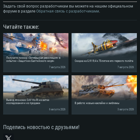
Задать свой вопрос разработчикам вы можете на нашем официальном
форуме в разделе
Обратная связь с разработчиками
.
Читайте также:
Получите линкор «Октябрьская революция» в
событии «Защитник Балтийского моря»
Скидка на G.91 R/4 к 70-летию его первого полёта
7 августа 2026
7 августа 2026
Вывод японских САУ Ho-Ri из ветки
исследования и из продажи
В работе: новые наклейки и эмблемы
6 августа 2026
3 августа 2026
Поделись новостью с друзьями!