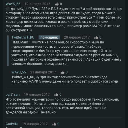
WAYS_55
19 января 2017
0
когда нибудь !? Пума 232 и БА-6 будет в игре ? и ещё вопрос так понял
в сторону абрамсов и т-90 игра двигаться не будет , тогда может в
сторону первой мировой есть смысл присмотреться ? :) тем более что
вартандер первым реализовал и решил проблему с рабочими
моделями много башенных танков , например ромб МАРК- V неплохо
бы смотрелся ))
Twitter_WT_RU
помощник
20 января 2017
0
ПМВ, Mark 1 мчится на поле боя, со скоростью 4 км/ч по
пересеченной местности. а по дороге "самец " набирает
сверхскорость в 6км/ч, по пути устрашая всех вокруг. Это не
учитывая, что с неба бравые летчики скидывают руками бомбы,
поджигая "моторные отделения" танкистов ;) Авиация будет иметь
слишком большое преимущество.
WAYS_55
21 января 2017
0
Twitter_WT_RU, ну зря Вы так пессимистично в бателфилде
например МАРК 5 очень даже ничего ползает и смотрится супер
part1san
19 января 2017
0
Что то печалят комментарии по поводу разработки танков японцев,
совсем печалят.. Кстати помню год назад в ответах было о
реактивной авиации , говорилось есть не мало идей, так и не
дождался ни одной! Печально..
GudViN
19 января 2017
0