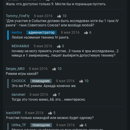
Жаль что доступно только 9. Могли бы и пораньше пустить.
Tommy_FireFly
8 мая 2016
10
"Для участия в Событии должен быть исследован хотя бы 1 танк IV
ранга" - танк Советского Союза? или вообще любой?
keofox
администратор
8 мая 2016
6
Любая наземная техника IV ранга.
MOHAMAX
9 мая 2016
0
почему не могу принять участие...3 танка 4 эры исследованы...2
немца и 1 американец...пишет выберите допустимую технику?
Sergey_M83
8 мая 2016
10
Режим игры какой?
CHOOCK
помощник
8 мая 2016
10
Это же PvE режим. Аркада конечно же.
dansheri
8 мая 2016
7
Тогда это точно мимо, АБ это... неинтересно.
Ivan0499
8 мая 2016
5
Участие только командой или можно будет одному?
Ulitka_TF
помощник
8 мая 2016
6