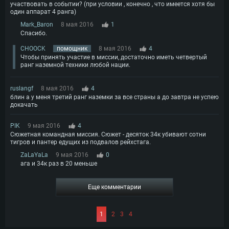
участвовать в событии? (при условии , конечно , что имеется хотя бы
один аппарат 4 ранга)
Mark_Baron
8 мая 2016
1
Спасибо.
CHOOCK
помощник
8 мая 2016
4
Чтобы принять участие в миссии, достаточно иметь четвертый
ранг наземной техники любой нации.
ruslangf
8 мая 2016
4
блин а у меня третий ранг наземки за все страны а до завтра не успею
докачать
PIK
9 мая 2016
4
Сюжетная командная миссия. Сюжет - десяток 34к убивают сотни
тигров и пантер едущих из подвалов рейхстага.
ZaLaYaLa
9 мая 2016
0
ага и 34к раз в 20 меньше
Еще комментарии
1
2
3
4