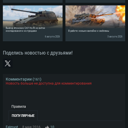
Вывод японских САУ Ho-Ri из ветки
исследования и из продажи
В работе: новые наклейки и эмблемы
6 августа 2026
3 августа 2026
Поделись новостью с друзьями!
Комментарии (
)
161
Новость больше не доступна для комментирования
Правила
ПОПУЛЯРНЫЕ
Felmyst
8 мая 2016
10