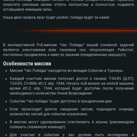
помогите союзным силам отбить контратаку и полностью подавите
оставшиеся немецкие силы.
Наше дело правое, враг будет разбит, победа будет за нами!
В кооперативной PvE-миссии “Час Победы” вашей основной задачей
является уничтожение всех танковых сил, обороняющих Рейхстаг,
постепенно продвигаясь к нему по заранее определенному маршруту.
Особенности миссии
Миссия “Час Победы” находится во вкладке События и Турниры.
Каждый участник миссии получает доступ к танкам: Т-34-85 (Д-5Т),
Т-34-85, СУ-85М, ИС-2 обр. 1944. Начать бой можно на любой машине,
кроме ИС-2 обр. 1944, который будет доступен после получения
необходимого количества Очков Возрождения
Событие "Час победы" будет доступно в праздничные дни.
Если происходит долгое ожидание сессии, подождите очереди,
количество сессий для события ограничено.
В миссии могут одновременно участвовать 4 игрока (рекомендуем
собирать слаженную команду!).
Для участия в событии у вас должен быть исследован и