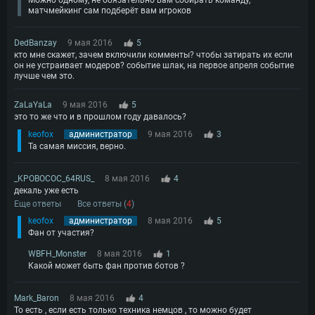
Можно одному, не обязательно вам собирать команду,
матчмейкинг сам подберёт вам игроков
DedBanzay
9 мая 2016
5
кто мне скажет, зачем включили комменты? чтобы затирать их если
он не устраивает модеров? событие шлак, на первое апреля событие
лучше чем это.
ZaLaYaLa
9 мая 2016
5
это то же что и в прошлом году давалось?
keofox
администратор
9 мая 2016
3
Та самая миссия, верно.
_KPOBOCOC_64RUS_
8 мая 2016
4
декаль уже есть
Еще ответы
Все ответы (
4
)
keofox
администратор
8 мая 2016
5
Фан от участия?
WBFH_Monster
8 мая 2016
1
Какой может быть фан против ботов ?
Mark_Baron
8 мая 2016
4
То есть , если есть только техника немцов , то можно будет