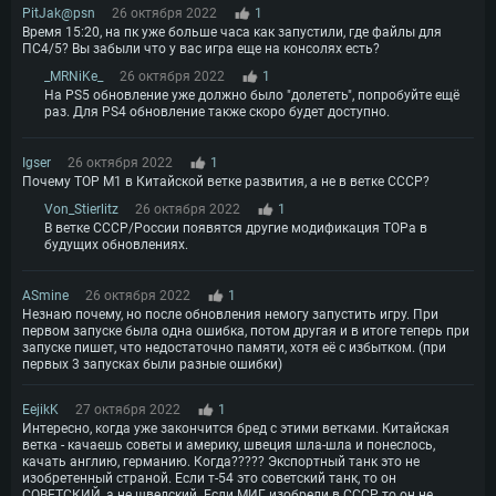
PitJak@psn
26 октября 2022
1
Время 15:20, на пк уже больше часа как запустили, где файлы для
ПС4/5? Вы забыли что у вас игра еще на консолях есть?
_MRNiKe_
26 октября 2022
1
На PS5 обновление уже должно было "долететь", попробуйте ещё
раз. Для PS4 обновление также скоро будет доступно.
Igser
26 октября 2022
1
Почему ТОР М1 в Китайской ветке развития, а не в ветке СССР?
Von_Stierlitz
26 октября 2022
1
В ветке СССР/России появятся другие модификация ТОРа в
будущих обновлениях.
ASmine
26 октября 2022
1
Незнаю почему, но после обновления немогу запустить игру. При
первом запуске была одна ошибка, потом другая и в итоге теперь при
запуске пишет, что недостаточно памяти, хотя её с избытком. (при
первых 3 запусках были разные ошибки)
EejikK
27 октября 2022
1
Интересно, когда уже закончится бред с этими ветками. Китайская
ветка - качаешь советы и америку, швеция шла-шла и понеслось,
качать англию, германию. Когда????? Экспортный танк это не
изобретенный страной. Если т-54 это советский танк, то он
СОВЕТСКИЙ, а не шведский. Если МИГ изобрели в СССР, то он не