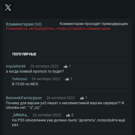
Комментарии (
)
Комментарии проходят премодерацию
90
Пожалуйста, авторизуйтесь, чтобы оставлять комментарии
ПОПУЛЯРНЫЕ
inquisitor44
26 октября 2022
1
а когда боевой пропуск то будет?
Yukioyuu
26 октября 2022
1
В 15:00 по МСК.
BukowskiFamily@psn
26 октября 2022
1
Почему для версии ps5 пишет о несовместимой версии сервера?? И
обновы нет. ¯⁠\⁠(⁠°⁠_⁠o⁠)⁠/⁠¯
_MRNiKe_
26 октября 2022
0
На PS5 обновление уже должно было "долететь", попробуйте ещё
раз.