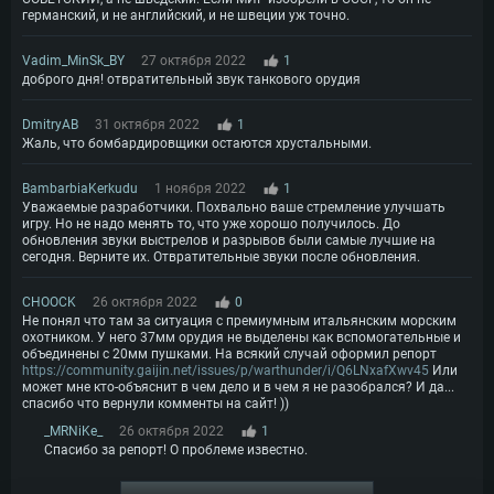
германский, и не английский, и не швеции уж точно.
Vadim_MinSk_BY
27 октября 2022
1
доброго дня! отвратительный звук танкового орудия
DmitryAB
31 октября 2022
1
Жаль, что бомбардировщики остаются хрустальными.
BambarbiaKerkudu
1 ноября 2022
1
Уважаемые разработчики. Похвально ваше стремление улучшать
игру. Но не надо менять то, что уже хорошо получилось. До
обновления звуки выстрелов и разрывов были самые лучшие на
сегодня. Верните их. Отвратительные звуки после обновления.
CHOOCK
26 октября 2022
0
Не понял что там за ситуация с премиумным итальянским морским
охотником. У него 37мм орудия не выделены как вспомогательные и
объединены с 20мм пушками. На всякий случай оформил репорт
https://community.gaijin.net/issues/p/warthunder/i/Q6LNxafXwv45
Или
может мне кто-объяснит в чем дело и в чем я не разобрался? И да...
спасибо что вернули комменты на сайт! ))
_MRNiKe_
26 октября 2022
1
Спасибо за репорт! О проблеме известно.