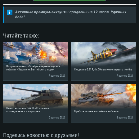
Активные премиум-аккаунты продлены на 12 часов. Удачных
боёв!
Читайте также:
Получите линкор «Октябрьская революция» в
событии «Защитник Балтийского моря»
Скидка на G.91 R/4 к 70-летию его первого полёта
7 августа 2026
7 августа 2026
Вывод японских САУ Ho-Ri из ветки
исследования и из продажи
В работе: новые наклейки и эмблемы
6 августа 2026
3 августа 2026
Поделись новостью с друзьями!