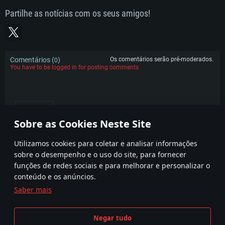
superior, Radeon RX 570 ou superior
Placa Gráfica: NVIDIA 1060 com os drivers mais recentes (não mais de 6
Network: Internet de banda larga.
meses) / equivalentes AMD (Radeon RX 570) com os drivers mais recentes
Partilhe as notícias com os seus amigos!
Network: Internet de banda larga.
(não mais de 6 meses) com suporte Vulkan.
Disco: 60,2 GB
Disco: 75,9 GB
Network: Internet de banda larga.
Disco: 60,2 GB
Comentários (
)
Os comentários serão pré-moderados.
0
You have to be logged in for posting comments
POPULAR
Sobre as Cookies Neste Site
Utilizamos cookies para coletar e analisar informações
sobre o desempenho e o uso do site, para fornecer
funções de redes sociais e para melhorar e personalizar o
conteúdo e os anúncios.
Saber mais
Termos e condições
Definições de Cookies
Negar tudo
Termos de Serviço
Apoio ao Cliente